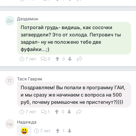
Дездемон
Де
Потрогай грудь- видишь, как сосочки
затвердели? Это от холода. Петрович ты
задрал- ну не положено тебе две
фуфайки...;)
7 лет
0
0
Тася Гаврик
ТГ
Поздравляем! Вы попали в программу ГАИ,
и мы сразу же начинаем с вопроса на 500
руб, почему ремешочек не пристегнут?))))
7 лет
1
0
Надежда
На
7 лет
1