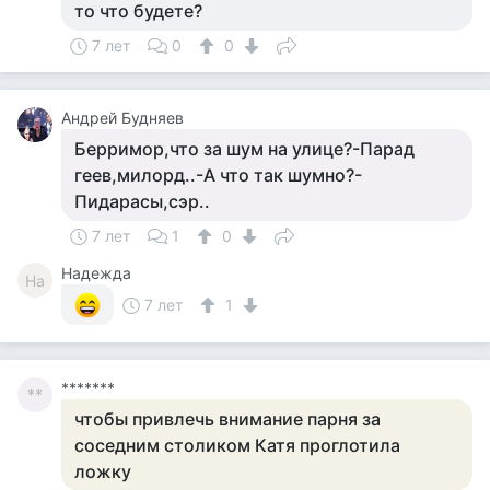
то что будете?
7 лет
0
0
Андрей Будняев
Берримор,что за шум на улице?-Парад
геев,милорд..-А что так шумно?-
Пидарасы,сэр..
7 лет
1
0
Надежда
На
7 лет
1
*******
**
чтобы привлечь внимание парня за
соседним столиком Катя проглотила
ложку