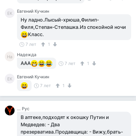
Евгений Кучкин
ЕК
Ну ладно.Лысый-хрюша,Филип-
Филя,Степан-Степашка.Из спокойной ночи
Класс.
7 лет
1
Надежда
На
ААА
7 лет
1
Евгений Кучкин
ЕК
7 лет
1
... Рус
В аптеке,подходят к окошку Путин и
Медведев: - Два
презерватива.Продавщица: - Вижу,брать-