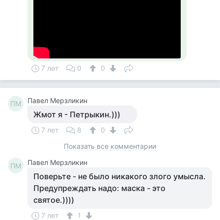
7 лет
0
0
Павел Мерзликин
ПМ
Жмот я - Петрыкин.)))
7 лет
8
0
Показать все комментарии
Павел Мерзликин
ПМ
Поверьте - не было никакого злого умысла.
Предупреждать надо: маска - это
святое.))))
7 лет
1