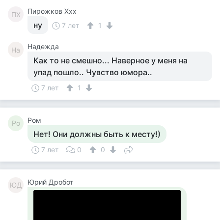
Пирожков Ххх
ПХ
ну
7 лет
1
Надежда
На
Как то не смешно... Наверное у меня на
упад пошло.. Чувство юмора..
7 лет
1
Ром
Ро
Нет! Они должны быть к месту!)
7 лет
0
0
Юрий Дробот
ЮД