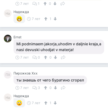
7 лет
1
0
Надежда
На
7 лет
1
Ernst
Mi podnimaem jakorja,uhodim v daljnie kraja,a
nasi devuski uhodjat v materja!
7 лет
0
0
Пирожков Ххх
ПХ
ты знаешь от чего буратино сгорел
7 лет
3
0
Надежда
На
7 лет
1