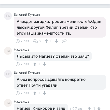
Евгений Кучкин
ЕК
Анекдот загадка.Трое знаменитостей.Один
лысый,другой Филип,третий Степан.Кто
это?Наши знаменитости тв.
7 лет
6
0
Надежда
На
Лысый это Нагиев? Степан это заяц?
7 лет
1
Евгений Кучкин
ЕК
А без вопросов.Давайте конкретно
ответ.Почти угадали.
7 лет
1
Надежда
На
Нагиев, Киркоров и заяц
7 лет
1