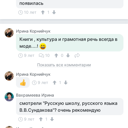
появилась
10 лет
1
Ирина Корнийчук
Книги , культура и грамотная речь всегда в
моде....!
9 лет
10
0
Показать все комментарии
Ирина Корнийчук
9 лет
1
Вахрамеева Ирина
смотрели "Русскую школу, русского языка
В.В.Сундакова"? очень рекомендую
9 лет
1