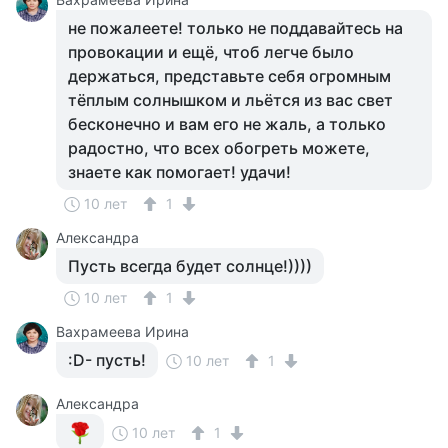
не пожалеете! только не поддавайтесь на
провокации и ещё, чтоб легче было
держаться, представьте себя огромным
тёплым солнышком и льётся из вас свет
бесконечно и вам его не жаль, а только
радостно, что всех обогреть можете,
знаете как помогает! удачи!
10 лет
1
Александра
Пусть всегда будет солнце!))))
10 лет
1
Вахрамеева Ирина
:D- пусть!
10 лет
1
Александра
10 лет
1