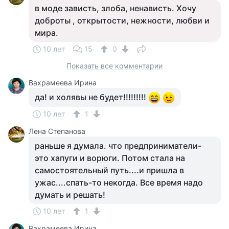
в моде зависть, злоба, ненависть. Хочу
доброты , открытости, нежности, любви и
мира.
10 лет
15
0
Показать все комментарии
Вахрамеева Ирина
да! и холявы не будет!!!!!!!!!
10 лет
1
Лена Степанова
раньше я думала. что предприниматели-
это хапуги и ворюги. Потом стала на
самостоятельный путь....и пришла в
ужас....спать-то некогда. Все время надо
думать и решать!
10 лет
1
Вахрамеева Ирина