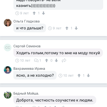
казнить)))))))))))))))))
9 лет
1
Ольга Гладкова
и что дальше?
9 лет
1
Сергей Семенов
СС
Ходить голым,потому то мне на моду похуй
10 лет
1
0
Вахрамеева Ирина
ясно, а не холодно?
10 лет
1
Бедный Мойша.
Доброта, честность соучастие к людям.