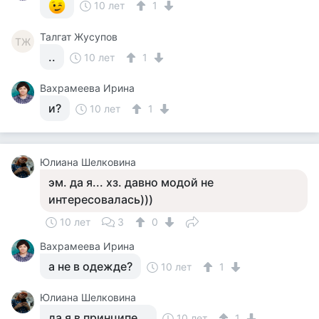
10 лет
1
Талгат Жусупов
ТЖ
..
10 лет
1
Вахрамеева Ирина
и?
10 лет
1
Юлиана Шелковина
эм. да я... хз. давно модой не
интересовалась)))
10 лет
3
0
Вахрамеева Ирина
а не в одежде?
10 лет
1
Юлиана Шелковина
да я в принципе...
10 лет
1