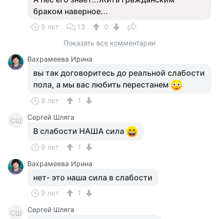
браком наверное...
9 лет
13
0
Показать все комментарии
Вахрамеева Ирина
вы так договоритесь до реальной слабости
пола, а мы вас любить перестанем
9 лет
1
Сергей Шляга
СШ
В слабости НАША сила
9 лет
1
Вахрамеева Ирина
нет- это наша сила в слабости
9 лет
1
Сергей Шляга
СШ