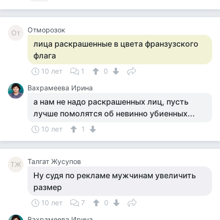
Отморозок
От
лица раскрашенные в цвета франзузского
флага
10 лет
1
0
Вахрамеева Ирина
а нам не надо раскрашенных лиц, пусть
лучше помолятся об невинно убиенных...
10 лет
1
Талгат Жусупов
ТЖ
Ну судя по рекламе мужчинам увеличить
размер
10 лет
7
0
Вахрамеева Ирина