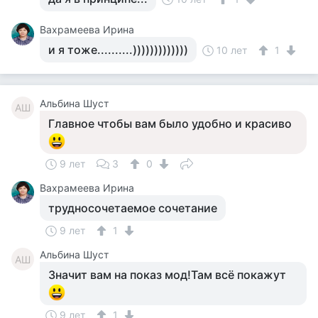
Вахрамеева Ирина
и я тоже..........)))))))))))))
10 лет
1
Альбина Шуст
АШ
Главное чтобы вам было удобно и красиво
9 лет
3
0
Вахрамеева Ирина
трудносочетаемое сочетание
9 лет
1
Альбина Шуст
АШ
Значит вам на показ мод!Там всё покажут
9 лет
1