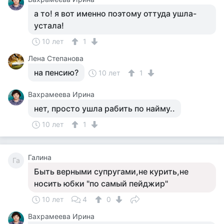
а то! я вот именно поэтому оттуда ушла-
устала!
10 лет
1
Лена Степанова
на пенсию?
10 лет
1
Вахрамеева Ирина
нет, просто ушла рабить по найму..
10 лет
1
Галина
Га
Быть верными супругами,не курить,не
носить юбки "по самый пейджир"
10 лет
4
0
Вахрамеева Ирина