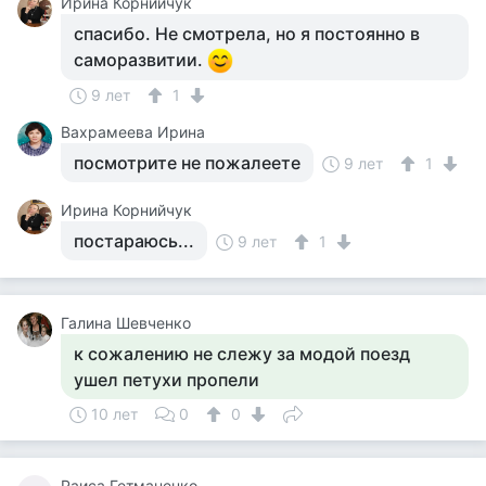
Ирина Корнийчук
спасибо. Не смотрела, но я постоянно в
саморазвитии.
9 лет
1
Вахрамеева Ирина
посмотрите не пожалеете
9 лет
1
Ирина Корнийчук
постараюсь...
9 лет
1
Галина Шевченко
к сожалению не слежу за модой поезд
ушел петухи пропели
10 лет
0
0
Раиса Гетманенко