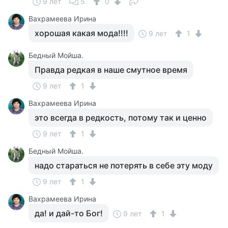
9 лет
5
0
Вахрамеева Ирина
хорошая какая мода!!!!
9 лет
1
Бедный Мойша.
Правда редкая в наше смутное время
9 лет
1
Вахрамеева Ирина
это всегда в редкость, потому так и ценно
9 лет
1
Бедный Мойша.
надо стараться не потерять в себе эту моду
9 лет
1
Вахрамеева Ирина
да! и дай-то Бог!
9 лет
1