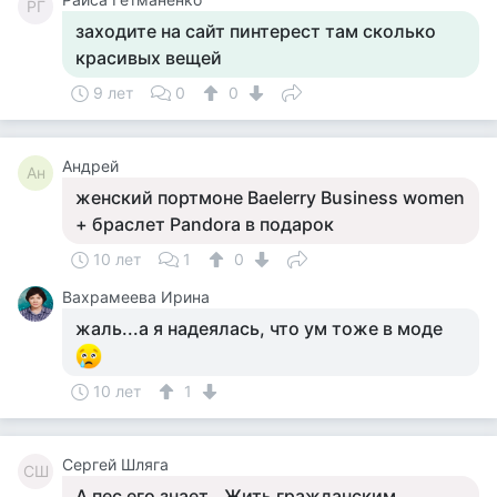
РГ
заходите на сайт пинтерест там сколько
красивых вещей
9 лет
0
0
Андрей
Ан
женский портмоне Baelerry Business women
+ браслет Pandora в подарок
10 лет
1
0
Вахрамеева Ирина
жаль...а я надеялась, что ум тоже в моде
10 лет
1
Сергей Шляга
СШ
А пес его знает...Жить гражданским