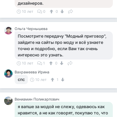
дизайнеров.
10 лет
0
0
Ольга Чернышева
Посмотрите передачу "Модный приговор",
зайдите на сайты про моду и всё узнаете
точно и подробно, если Вам так очень
интересно это узнать.
10 лет
1
0
Вахрамеева Ирина
спс
10 лет
1
Вениамин Поликарпович
я вапше за модой не слежу, одеваюсь как
нравится, а не как говорят, покупаю то, что