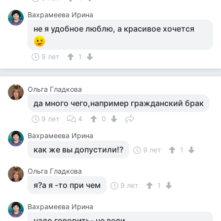
Вахрамеева Ирина
не я удобное люблю, а красивое хочется
9 лет
1
Ольга Гладкова
да много чего,например гражданский брак
9 лет
4
0
Вахрамеева Ирина
как же вы допустили!?
9 лет
1
Ольга Гладкова
я?а я -то при чем
9 лет
1
Вахрамеева Ирина
надо говорить- не вели