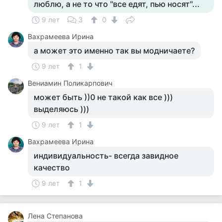
люблю, а не то что "все едят, пью носят"...
9 лет
3
0
Вахрамеева Ирина
а может это именно так вы модничаете?
9 лет
1
Вениамин Поликарпович
может быть ))0 не такой как все )))
выделяюсь )))
9 лет
1
Вахрамеева Ирина
индивидуальность- всегда завидное
качество
9 лет
1
Лена Степанова