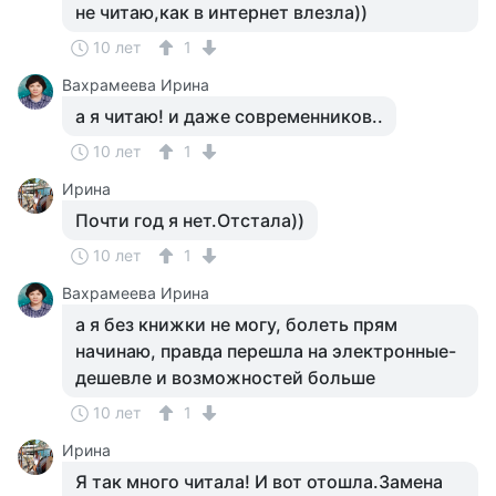
не читаю,как в интернет влезла))
10 лет
1
Вахрамеева Ирина
а я читаю! и даже современников..
10 лет
1
Ирина
Почти год я нет.Отстала))
10 лет
1
Вахрамеева Ирина
а я без книжки не могу, болеть прям
начинаю, правда перешла на электронные-
дешевле и возможностей больше
10 лет
1
Ирина
Я так много читала! И вот отошла.Замена