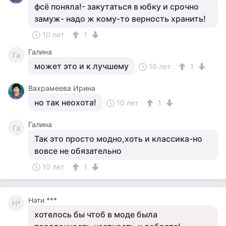
фсё поняла!- закутаться в юбку и срочно
замуж- надо ж кому-то верность хранить!
10 лет
1
Галина
Га
может это и к лучшему
10 лет
1
Вахрамеева Ирина
но так неохота!
10 лет
1
Галина
Га
Так это просто модно,хоть и классика-но
вовсе не обязательно
10 лет
1
Нати ***
Н*
хотелось бы чтоб в моде была