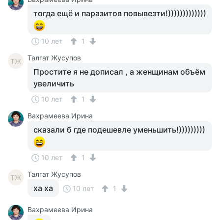
тогда ещё и паразитов повывезти!)))))))))))))
10 лет
1
Талгат Жусупов
ТЖ
Простите я не дописал , а женщинам объём
увеличить
10 лет
1
Вахрамеева Ирина
сказали б где подешевле уменьшить!)))))))))
10 лет
1
Талгат Жусупов
ТЖ
ха ха
10 лет
1
Вахрамеева Ирина