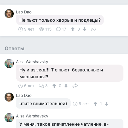
Lao Dao
Не пьют только хворые и подлецы?
9 лет
115
17
0
Ответы
Alisa Warshavsky
Ну и взгляд!!! Т е пьют, безвольные и
маргиналы?!
6 лет
3
0
Lao Dao
чтите внимательней)
6 лет
1
Alisa Warshavsky
У меня, такое впечатление чатление, в-