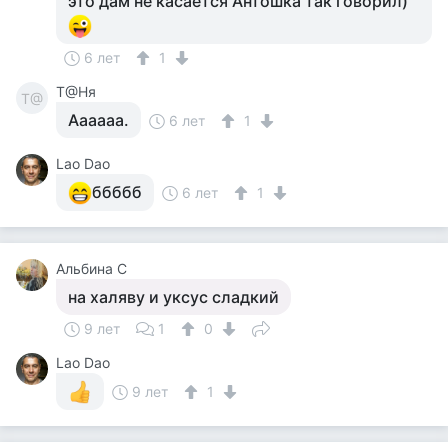
это дам не касается Антошка так говорил)
6 лет
1
Т@Ня
Т@
Аааааа.
6 лет
1
Lao Dao
ббббб
6 лет
1
Альбина С
на халяву и уксус сладкий
9 лет
1
0
Lao Dao
9 лет
1