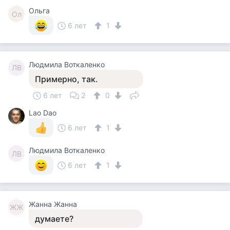
Ольга
Ол
6 лет
1
Людмила Воткаленко
ЛВ
Примерно, так.
6 лет
2
0
Lao Dao
6 лет
1
Людмила Воткаленко
ЛВ
6 лет
1
Жанна Жанна
ЖЖ
думаете?