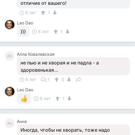
отличие от вашего!
6 лет
1
Lao Dao
)))
6 лет
1
Алла Ковалевская
АК
не пью и не хворая и не падла - а
здоровенькая...
6 лет
1
0
Lao Dao
6 лет
1
Анна
Ан
Иногда, чтобы не хворать, тоже надо