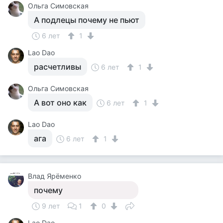
Ольга Симовская
А подлецы почему не пьют
6 лет
1
Lao Dao
расчетливы
6 лет
1
Ольга Симовская
А вот оно как
6 лет
1
Lao Dao
ага
6 лет
1
Влад Ярёменко
почему
9 лет
1
0
Lao Dao