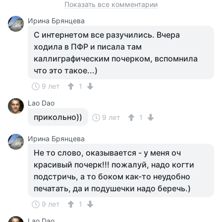
Показать все комментарии
Ирина Брянцева
С интернетом все разучились. Вчера
ходила в ПФР и писала там
каллиграфическим почерком, вспомнила
что это такое...)
9 лет
1
Lao Dao
прикольно))
9 лет
1
Ирина Брянцева
Не то слово, оказывается - у меня оч
красивый почерк!!! пожалуй, надо когти
подстричь, а то боком как-то неудобно
печатать, да и подушечки надо беречь.)
9 лет
1
Lao Dao