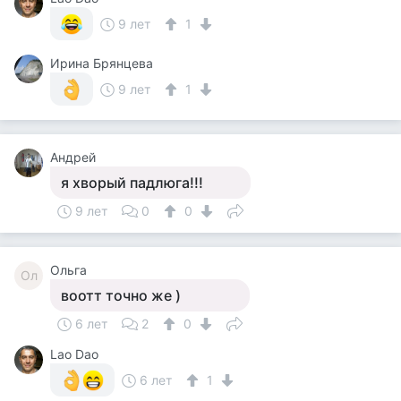
9 лет
1
Ирина Брянцева
9 лет
1
Андрей
я хворый падлюга!!!
9 лет
0
0
Ольга
Ол
воотт точно же )
6 лет
2
0
Lao Dao
6 лет
1