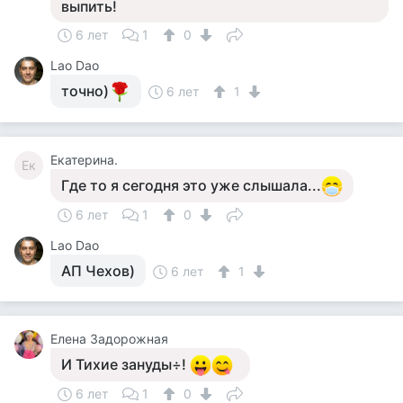
выпить!
6 лет
1
0
Lao Dao
точно)
6 лет
1
Екатерина.
Ек
Где то я сегодня это уже слышала...
6 лет
1
0
Lao Dao
АП Чехов)
6 лет
1
Елена Задорожная
И Тихие зануды÷!
6 лет
1
0