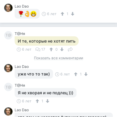
Lao Dao
6 лет
1
Т@Ня
Т@
И те, которые не хотят пить
6 лет
17
0
Показать все комментарии
Lao Dao
уже что то так)
6 лет
1
Т@Ня
Т@
Я не хворая и не подлец )))
6 лет
1
Lao Dao