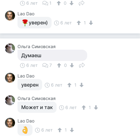
6 лет
1
0
Lao Dao
уверен)
6 лет
1
Ольга Симовская
Думаеш
6 лет
7
0
Lao Dao
уверен
6 лет
1
Ольга Симовская
Может и так
6 лет
1
Lao Dao
6 лет
1