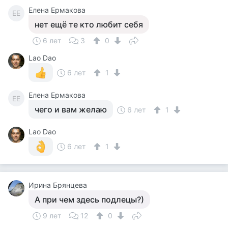
Елена Ермакова
ЕЕ
нет ещё те кто любит себя
6 лет
3
0
Lao Dao
6 лет
1
Елена Ермакова
ЕЕ
чего и вам желаю
6 лет
1
Lao Dao
6 лет
1
Ирина Брянцева
А при чем здесь подлецы?)
9 лет
12
0