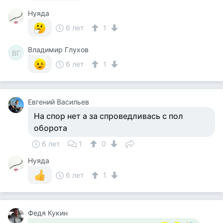
Нуяда
6 лет
1
Владимир Глухов
ВГ
6 лет
1
Евгений Васильев
На спор нет а за спроведливась с пол
оборота
6 лет
1
0
Нуяда
6 лет
1
Федя Кукин