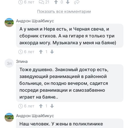
6 лет
21
0
Показать все комментарии
Андрон Шрайбикус
А у меня и Нерв есть, и Черная свеча, и
сборник стихов. А на гитаре я только три
аккорда могу. Музыкалка у меня на баяне)
6 лет
1
Элина
Эл
Тоже душевно. Знакомый доктор есть,
заведующий реанимацией в районной
больнице, он поздно вечером, садится
посреди реанимации и самозабвенно
играет на баяне..
6 лет
1
Андрон Шрайбикус
Наш человек. У жены в поликлинике