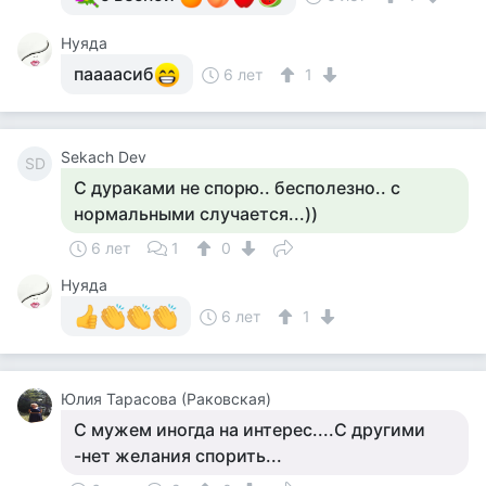
Нуяда
паааасиб
6 лет
1
Sekach Dev
SD
С дураками не спорю.. бесполезно.. с
нормальными случается...))
6 лет
1
0
Нуяда
6 лет
1
Юлия Тарасова (Раковская)
С мужем иногда на интерес....С другими
-нет желания спорить...