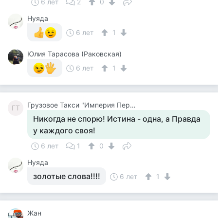
6 лет
2
0
Нуяда
6 лет
1
Юлия Тарасова (Раковская)
6 лет
1
Грузовое Такси "Империя Перевозок"
ГТ
Никогда не спорю! Истина - одна, а Правда
у каждого своя!
6 лет
1
0
Нуяда
золотые слова!!!!
6 лет
1
Жан