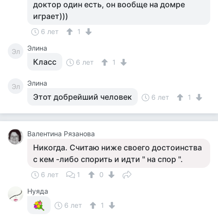
доктор один есть, он вообще на домре
играет)))
6 лет
1
Элина
Эл
Класс
6 лет
1
Элина
Эл
Этот добрейший человек
6 лет
1
Валентина Рязанова
Никогда. Считаю ниже своего достоинства
с кем -либо спорить и идти " на спор ".
6 лет
1
0
Нуяда
6 лет
1