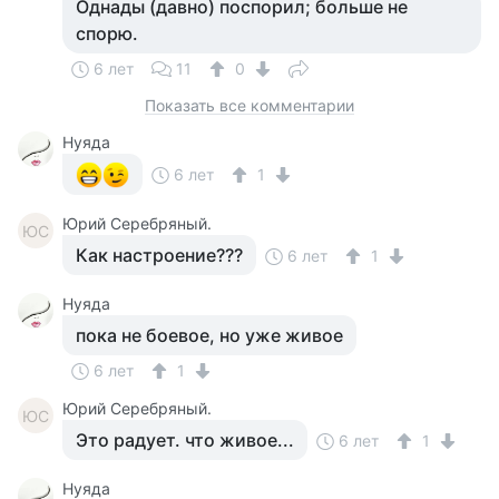
Однады (давно) поспорил; больше не
спорю.
6 лет
11
0
Показать все комментарии
Нуяда
6 лет
1
Юрий Серебряный.
ЮС
Как настроение???
6 лет
1
Нуяда
пока не боевое, но уже живое
6 лет
1
Юрий Серебряный.
ЮС
Это радует. что живое...
6 лет
1
Нуяда