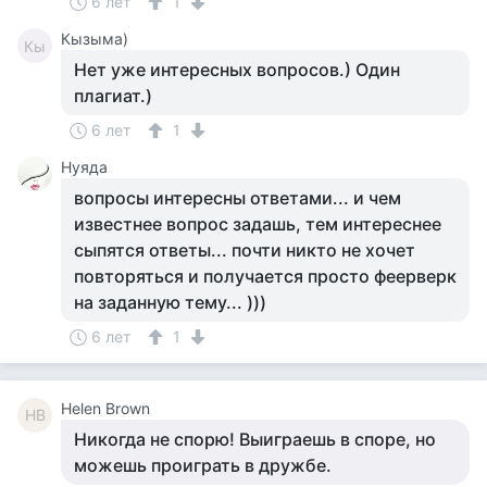
6 лет
1
Кызыма)
Кы
Нет уже интересных вопросов.) Один
плагиат.)
6 лет
1
Нуяда
вопросы интересны ответами... и чем
известнее вопрос задашь, тем интереснее
сыпятся ответы... почти никто не хочет
повторяться и получается просто феерверк
на заданную тему... )))
6 лет
1
Helen Brown
HB
Никогда не спорю! Выиграешь в споре, но
можешь проиграть в дружбе.