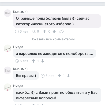
Кызыма)
Кы
О, раньше прям болезнь была))) сейчас
категорически этого избегаю.)
6 лет
9
0
Показать все комментарии
Нуяда
а взрослые не заводятся с полоборота....
6 лет
1
Кызыма)
Кы
Вы правы.)
6 лет
1
Нуяда
пасиб...))) с Вами приятно общаться и у Вас
интересные вопросы!