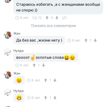
Стараюсь избегать ,а с женщинами вообще
не спорю ))
6 лет
10
0
Показать все комментарии
Жан
Да без вас ,жизни нету )
6 лет
1
Нуяда
воооот
золотые слова
6 лет
1
Жан
6 лет
1
Нуяда
6 лет
1