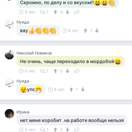
Скромно, по делу и со вкусом!!
6 лет
1
0
Нуяда
вау
6 лет
1
Николай Новиков
Не очень, чаще переходило в мордобой
6 лет
1
0
Нуяда
упс
6 лет
1
Ирина
нет.меня коробит .на работе вообще нельзя
6 лет
1
0