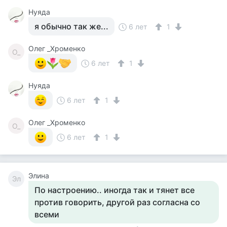
Нуяда
я обычно так же...
6 лет
1
Олег _Хроменко
О_
6 лет
1
Нуяда
6 лет
1
Олег _Хроменко
О_
6 лет
1
Элина
Эл
По настроению.. иногда так и тянет все
против говорить, другой раз согласна со
всеми