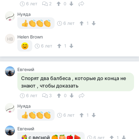
6 лет
2
0
Нуяда
6 лет
1
Helen Brown
HB
6 лет
1
Евгений
Спорят два балбеса , которые до конца не
знают , чтобы доказать
6 лет
3
0
Нуяда
6 лет
1
Евгений
с весной
6 лет
1