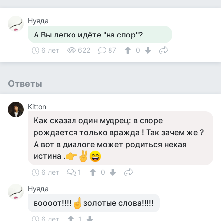
Нуяда
А Вы легко идёте "на спор"?
6 лет
622
87
0
Ответы
Kitton
Как сказал один мудрец: в споре
рождается только вражда ! Так зачем же ?
А вот в диалоге может родиться некая
истина .
6 лет
1
0
Нуяда
воооот!!!!
золотые слова!!!!!
6 лет
1