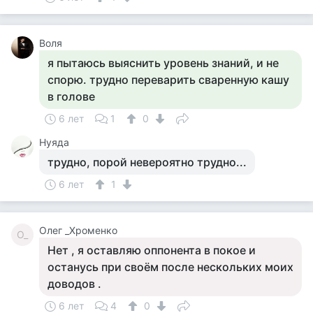
Воля
я пытаюсь выяснить уровень знаний, и не
спорю. трудно переварить сваренную кашу
в голове
6 лет
1
0
Нуяда
трудно, порой невероятно трудно...
6 лет
1
Олег _Хроменко
О_
Нет , я оставляю оппонента в покое и
останусь при своём после нескольких моих
доводов .
6 лет
4
0