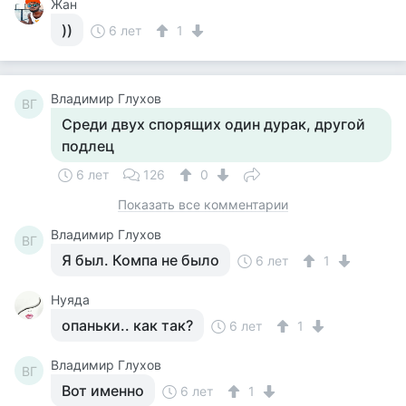
Жан
))
6 лет
1
Владимир Глухов
ВГ
Среди двух спорящих один дурак, другой
подлец
6 лет
126
0
Показать все комментарии
Владимир Глухов
ВГ
Я был. Компа не было
6 лет
1
Нуяда
опаньки.. как так?
6 лет
1
Владимир Глухов
ВГ
Вот именно
6 лет
1