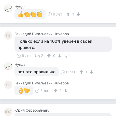
Нуяда
6 лет
1
Геннадий Витальевич Чичеров
ГВ
Только если на 100% уверен в своей
правоте.
6 лет
2
0
Нуяда
вот это правильно
6 лет
1
Геннадий Витальевич Чичеров
ГВ
6 лет
1
Юрий Серебряный.
ЮС