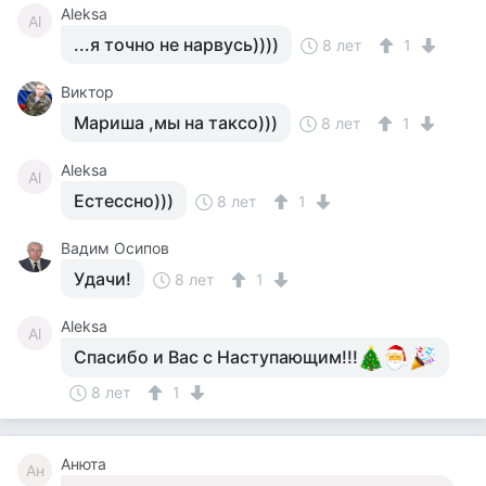
Aleksa
Al
...я точно не нарвусь))))
8 лет
1
Виктор
Мариша ,мы на таксо)))
8 лет
1
Aleksa
Al
Естессно)))
8 лет
1
Вадим Осипов
Удачи!
8 лет
1
Aleksa
Al
Спасибо и Вас с Наступающим!!!
8 лет
1
Анюта
Ан