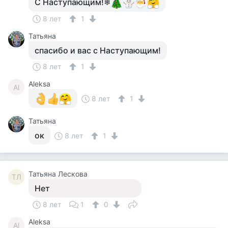
С Наступающим!❄
8 лет
1
Татьяна
спасибо и вас с Наступающим!
8 лет
1
Aleksa
Al
8 лет
1
Татьяна
ок
8 лет
1
Татьяна Лескова
ТЛ
Нет
8 лет
1
0
Aleksa
Al