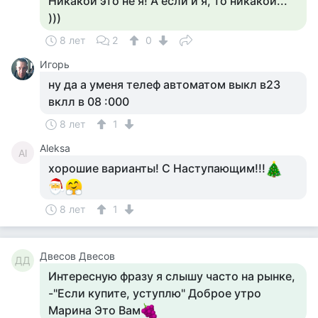
Никакой это не я! А если и я, то никакой...
)))
8 лет
2
0
Игорь
ну да а уменя телеф автоматом выкл в23
вклл в 08 :000
8 лет
1
Aleksa
Al
хорошие варианты! С Наступающим!!!
8 лет
1
Двесов Двесов
ДД
Интересную фразу я слышу часто на рынке,
-"Если купите, уступлю" Доброе утро
Марина Это Вам