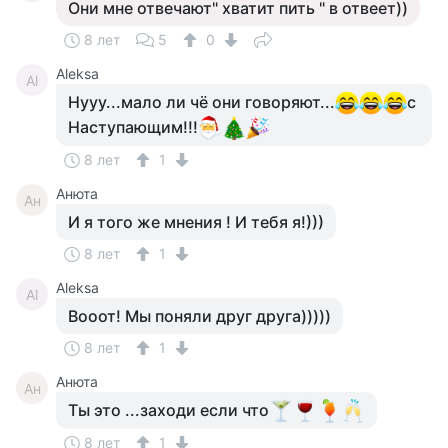
Они мне отвечают" хватит пить " в отвеет))
8 лет
5
0
Aleksa
Al
Нууу...мало ли чё они говоряют...
с
Наступающим!!!
8 лет
1
Анюта
Ан
И я того же мнения ! И тебя я!)))
8 лет
1
Aleksa
Al
Вооот! Мы поняли друг друга)))))
8 лет
1
Анюта
Ан
Ты это ...заходи если что
8 лет
1