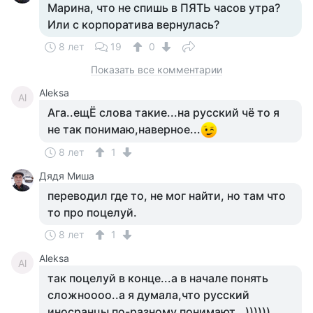
Марина, что не спишь в ПЯТЬ часов утра?
Или с корпоратива вернулась?
8 лет
19
0
Показать все комментарии
Aleksa
Al
Ага..ещЁ слова такие...на русский чё то я
не так понимаю,наверное...
8 лет
1
Дядя Миша
переводил где то, не мог найти, но там что
то про поцелуй.
8 лет
1
Aleksa
Al
так поцелуй в конце...а в начале понять
сложноооо..а я думала,что русский
иносранцы по-разному понимают...))))))