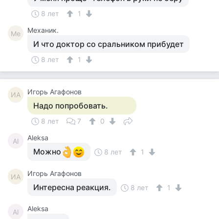
8 лет
1
Механик.
Ме
И что доктор со сральником прибудет
8 лет
1
Игорь Агафонов
ИА
Надо попробовать.
8 лет
7
0
Aleksa
Al
Можно
8 лет
1
Игорь Агафонов
ИА
Интересна реакция.
8 лет
1
Aleksa
Al