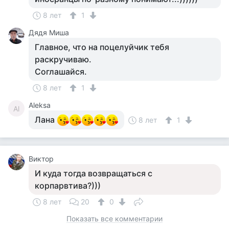
8 лет
1
Дядя Миша
Главное, что на поцелуйчик тебя
раскручиваю.
Соглашайся.
8 лет
1
Aleksa
Al
Лана
8 лет
1
Виктор
И куда тогда возвращаться с
корпарвтива?)))
8 лет
20
0
Показать все комментарии