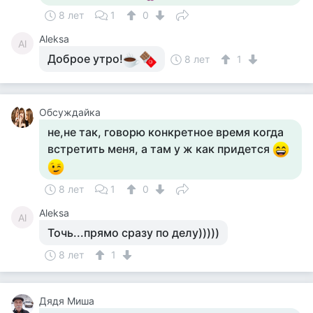
8 лет
1
0
Aleksa
Al
Доброе утро!
8 лет
1
Обсуждайка
не,не так, говорю конкретное время когда
встретить меня, а там у ж как придется
8 лет
1
0
Aleksa
Al
Точь...прямо сразу по делу)))))
8 лет
1
Дядя Миша