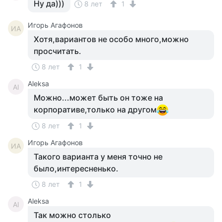
Ну да)))
8 лет
1
Игорь Агафонов
ИА
Хотя,вариантов не особо много,можно
просчитать.
8 лет
1
Aleksa
Al
Можно...может быть он тоже на
корпоративе,только на другом
8 лет
1
Игорь Агафонов
ИА
Такого варианта у меня точно не
было,интересненько.
8 лет
1
Aleksa
Al
Так можно столько