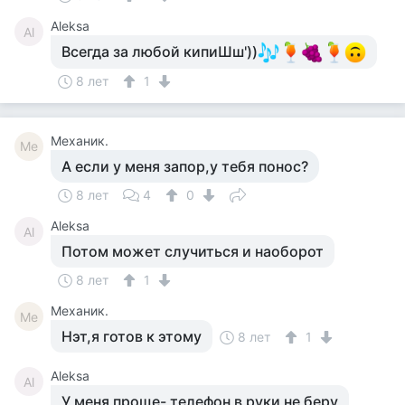
Aleksa
Al
Всегда за любой кипиШш'))
8 лет
1
Механик.
Ме
А если у меня запор,у тебя понос?
8 лет
4
0
Aleksa
Al
Потом может случиться и наоборот
8 лет
1
Механик.
Ме
Нэт,я готов к этому
8 лет
1
Aleksa
Al
У меня проще- телефон в руки не беру