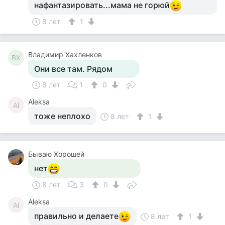
нафантазировать...мама не горюй
8 лет
1
Владимир Хахленков
ВХ
Они все там. Рядом
8 лет
1
0
Aleksa
Al
тоже неплохо
8 лет
1
Бываю Хорошей
нет
8 лет
3
0
Aleksa
Al
правильно и делаете
8 лет
1