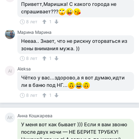
Приветт,Маришка! С какого города не
спрашивает???
8 лет
1
Марина Марина
Нееаа.. Знает, что не рискну оторваться из
зоны внимания мужа. ))
8 лет
1
Aleksa
Al
Чётко у вас...здорово,а я вот думаю,идти
ли в баню под НГ...
8 лет
1
Анна Кошкарева
АК
У меня вот как бывает ))) Если я вам звоню
после двух ночи — НЕ БЕРИТЕ ТРУБКУ!