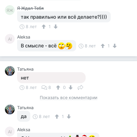
Я Ждал Тебя
ЯЖ
так правильно или всё делаете?))))
8 лет
1
Aleksa
Al
В смысле - всё
8 лет
1
Татьяна
нет
8 лет
8
0
Показать все комментарии
Татьяна
да
8 лет
1
Aleksa
Al