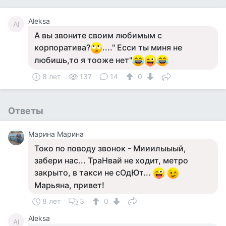
Aleksa
Al
А вы звоните своим любимым с
корпоратива?
...." Есси ты миня не
любишь,то я тооже нет"
8 лет
137
14
0
Ответы
Марина Марина
Токо по поводу звонок - Мииилыыый,
забери нас... ТраНвай не ходит, метро
закрыто, в такси не сОдЮт...
Марьяна, привет!
8 лет
3
0
Aleksa
Al