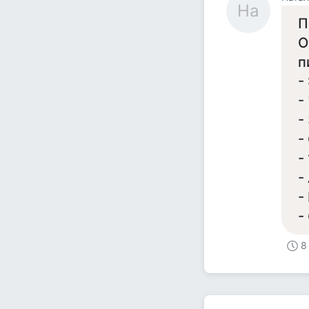
На
П
О
п
-
-
-
-
-
-
-
-
8