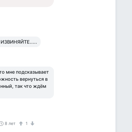
Ж ИЗВИНЯЙТЕ.....
 то мне подсказывает
можность вернуться в
анный, так что ждём
8 лет
1