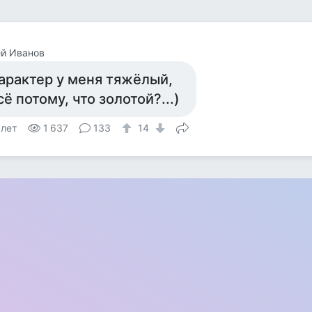
й Иванов
арактер у меня тяжёлый,
сё потому, что золотой?...)
 лет
1 637
133
14