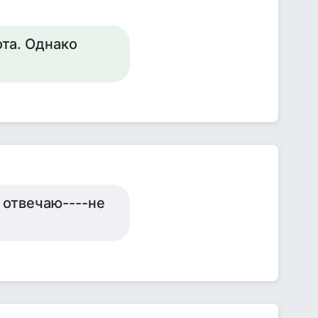
ота. Однако
о отвечаю----не