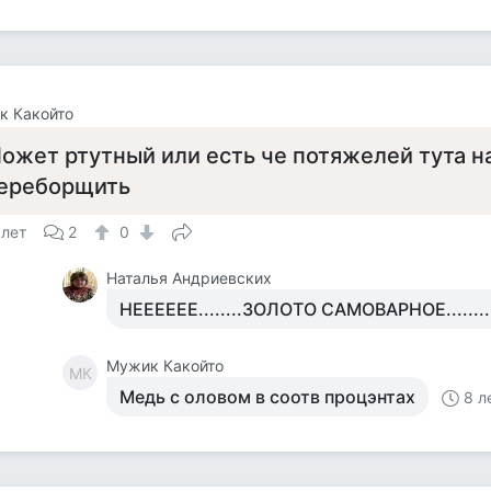
к Какойто
ожет ртутный или есть че потяжелей тута н
ереборщить
 лет
2
0
Наталья Андриевских
НЕЕЕЕЕЕ........ЗОЛОТО САМОВАРНОЕ........
Мужик Какойто
МК
Медь с оловом в соотв процэнтах
8 л