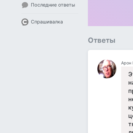
Последние ответы
Спрашивалка
Ответы
Арон 
Э
н
п
н
к
ц
т
л