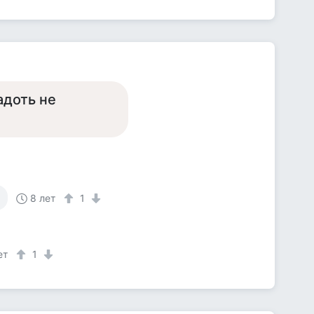
адоть не
8 лет
1
ет
1