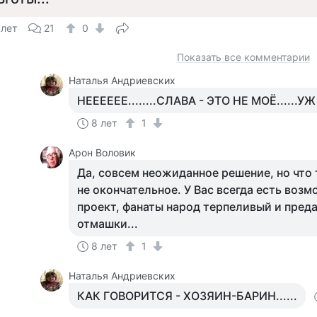
 лет
21
0
Показать все комментарии
Наталья Андриевских
НЕЕЕЕЕЕ........СЛАВА - ЭТО НЕ МОЁ......У
8 лет
1
Арон Воловик
Да, совсем неожиданное решение, но что
не окончательное. У Вас всегда есть воз
проект, фанаты народ терпеливый и пред
отмашки...
8 лет
1
Наталья Андриевских
КАК ГОВОРИТСЯ - ХОЗЯИН-БАРИН......