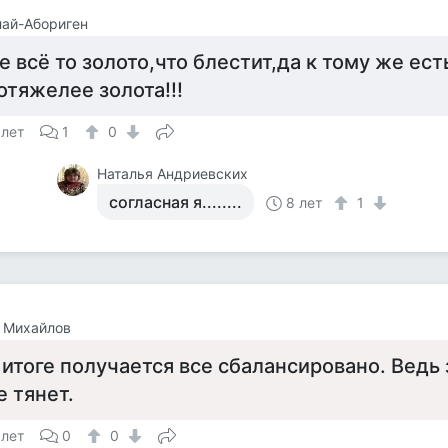
ай-Абориген
е всё то золото,что блестит,да к тому же ест
отяжелее золота!!!
 лет
1
0
Наталья Андриевских
согласная я........
8 лет
1
 Михайлов
 итоге получается все сбалансировано. Ведь
е тянет.
 лет
0
0