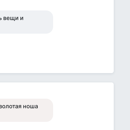
ь вещи и
 золотая ноша