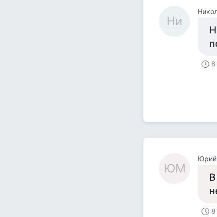
Никол
Ни
Н
п
8
Юрий
ЮМ
В
н
8