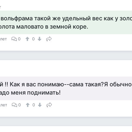
т
 вольфрама такой же удельный вес как у зол
олота маловато в земной коре.
 лет
0
0
й !! Как я вас понимаю--сама такая?Я обычн
адо меня поднимать!
 лет
0
0