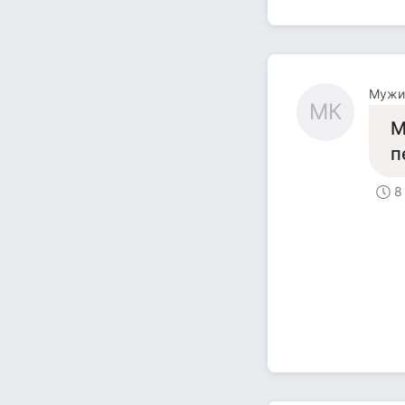
Мужи
МК
М
п
8