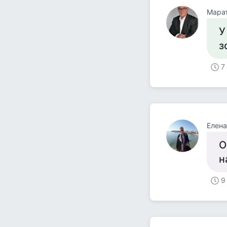
Мара
У
з
7
Елена
О
н
9