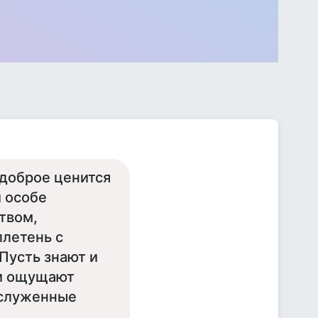
 доброе ценится
й особе
твом,
летень с
Пусть знают и
 и ощущают
аслуженные