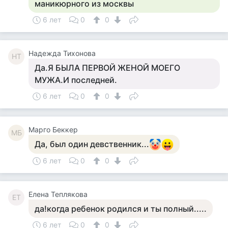
маникюрного из москвы
6 лет
0
0
Надежда Тихонова
НТ
Да.Я БЫЛА ПЕРВОЙ ЖЕНОЙ МОЕГО
МУЖА.И последней.
6 лет
0
0
Mарго Беккер
MБ
Да, был один девственник...
6 лет
0
0
Елена Теплякова
ЕТ
да!когда ребенок родился и ты полный.....
6 лет
0
0