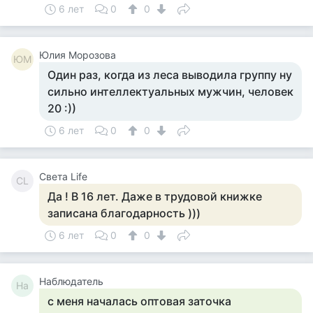
6 лет
0
0
Юлия Морозова
ЮМ
Один раз, когда из леса выводила группу ну
сильно интеллектуальных мужчин, человек
20 :))
6 лет
0
0
Света Life
СL
Да ! В 16 лет. Даже в трудовой книжке
записана благодарность )))
6 лет
0
0
Наблюдатель
На
с меня началась оптовая заточка