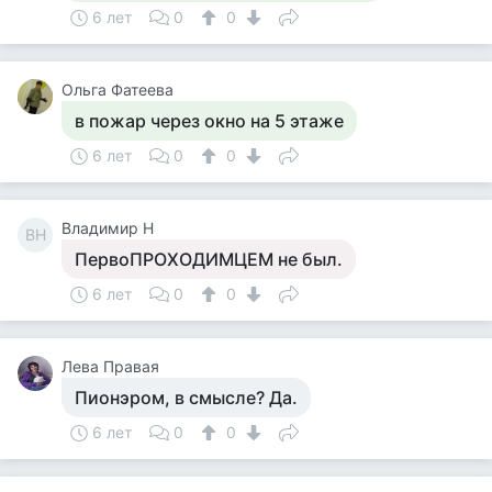
6 лет
0
0
Ольга Фатеева
в пожар через окно на 5 этаже
6 лет
0
0
Владимир Н
ВН
ПервоПРОХОДИМЦЕМ не был.
6 лет
0
0
Лева Правая
Пионэром, в смысле? Да.
6 лет
0
0