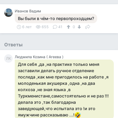
Иванов Вадим
Вы были в чём-то первопроходцем?
6 лет
655
41
0
Ответы
Людмила Козина ( Агеева )
ЛК
Для себя ,да ,на практике только меня
заставили делать ручное отделение
последа ,как мне пригодилось на работе ,я
молоденькая акушерка ,одна ,на два
колхоза ,не зная языка ,в
Туркменистане,самостоятельно и не раз !!!
делала это ,так благодарна
заведующей,что испытала это !и это
ямужчине рассказываю ...!