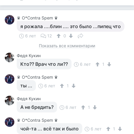
♛ О*Contra Spem ♛
я рожала ....блин .... это было ...пипец что
6 лет
12
0
Показать все комментарии
Федя Кукин
Кто?? Врач что ли??
6 лет
1
♛ О*Contra Spem ♛
ты ...
6 лет
1
Федя Кукин
А не бредить?
6 лет
1
♛ О*Contra Spem ♛
чой-та ... всё так и было
6 лет
1