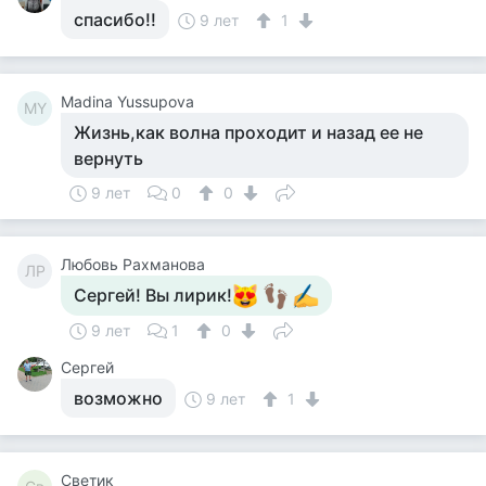
спасибо!!
9 лет
1
Madina Yussupova
MY
Жизнь,как волна проходит и назад ее не
вернуть
9 лет
0
0
Любовь Рахманова
ЛР
Сергей! Вы лирик!
9 лет
1
0
Сергей
возможно
9 лет
1
Светик