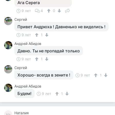
Ага Серега
9 лет
4
0
Сергей
Привет Андрюха ! Давненько не виделись !
9 лет
1
Андрей Абидов
Давно. Ты не пропадай только
9 лет
1
Сергей
Хорошо- всегда в зените !
9 лет
1
Андрей Абидов
Будем!
9 лет
1
Наталия
На