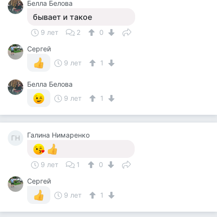
Белла Белова
бывает и такое
9 лет
2
0
Сергей
9 лет
1
Белла Белова
9 лет
1
Галина Нимаренко
ГН
9 лет
1
0
Сергей
9 лет
1