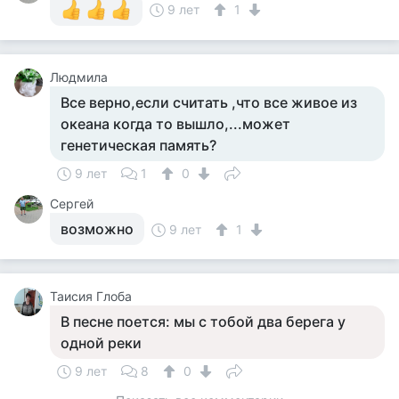
9 лет
1
Людмила
Все верно,если считать ,что все живое из
океана когда то вышло,...может
генетическая память?
9 лет
1
0
Сергей
возможно
9 лет
1
Таисия Глоба
В песне поется: мы с тобой два берега у
одной реки
9 лет
8
0