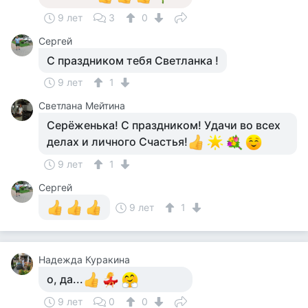
9 лет
3
0
Сергей
С праздником тебя Светланка !
9 лет
1
Светлана Мейтина
Серёженька! С праздником! Удачи во всех
делах и личного Счастья!
9 лет
1
Сергей
9 лет
1
Надежда Куракина
о, да...
9 лет
0
0