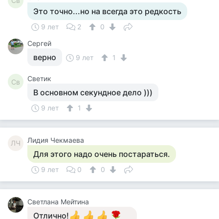
Св
Это точно...но на всегда это редкость
9 лет
2
0
Сергей
верно
9 лет
1
Светик
Св
В основном секундное дело )))
9 лет
1
Лидия Чекмаева
ЛЧ
Для этого надо очень постараться.
9 лет
0
0
Светлана Мейтина
Отлично!