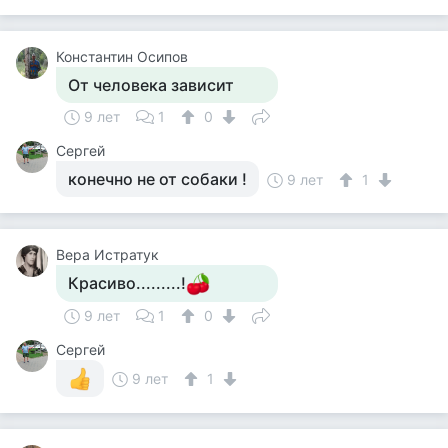
Константин Осипов
От человека зависит
9 лет
1
0
Сергей
конечно не от собаки !
9 лет
1
Вера Истратук
Красиво.........!
9 лет
1
0
Сергей
9 лет
1