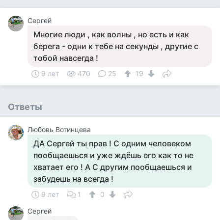
Сергей
Многие люди , как волны , но есть и как
берега - одни к тебе на секунды , другие с
тобой навсегда !
9 лет
470
25
19
Ответы
Любовь Вотинцева
ДА Сергей ты прав ! С одним человеком
пообщаешься и уже ждёшь его как то не
хватает его ! А С другим пообщаешься и
забудешь на всегда !
9 лет
1
0
Сергей