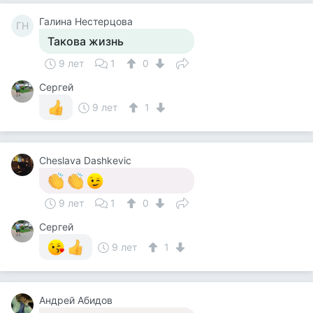
Галина Нестерцова
ГН
Такова жизнь
9 лет
1
0
Сергей
9 лет
1
Cheslava Dashkevic
9 лет
1
0
Сергей
9 лет
1
Андрей Абидов