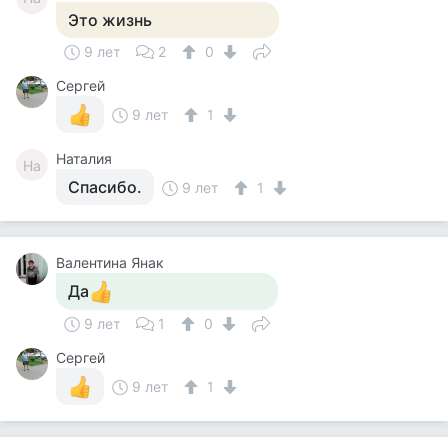
Это жизнь
9 лет
2
0
Сергей
9 лет
1
Наталия
На
Спасибо.
9 лет
1
Валентина Янак
Да
9 лет
1
0
Сергей
9 лет
1