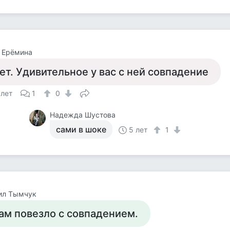
 Ерёмина
ет. Удивительное у вас с ней совпадение
 лет
1
0
Надежда Шустова
сами в шоке
5 лет
1
ил Тымчук
ам повезло с совпадением.