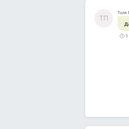
Толя 
ТП
д
5