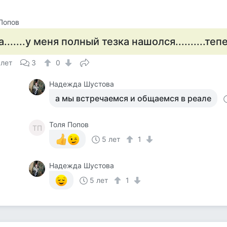
Попов
а.......у меня полный тезка нашолся..........те
 лет
3
0
Надежда Шустова
а мы встречаемся и общаемся в реале
Толя Попов
ТП
5 лет
1
Надежда Шустова
5 лет
1