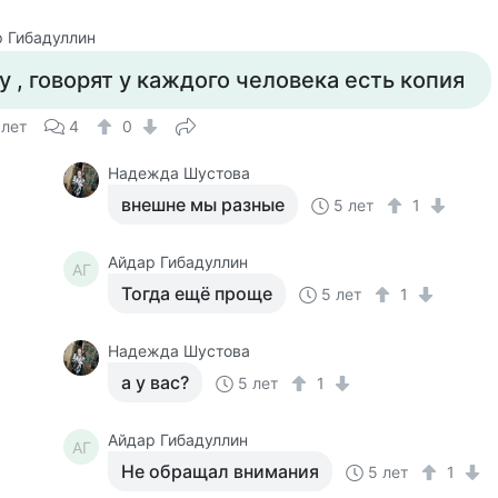
 Гибадуллин
у , говорят у каждого человека есть копия
 лет
4
0
Надежда Шустова
внешне мы разные
5 лет
1
Айдар Гибадуллин
АГ
Тогда ещё проще
5 лет
1
Надежда Шустова
а у вас?
5 лет
1
Айдар Гибадуллин
АГ
Не обращал внимания
5 лет
1