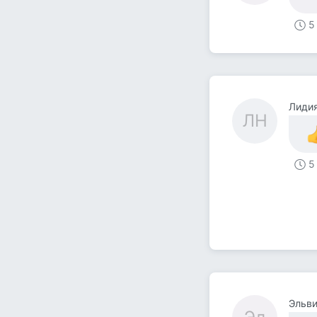
5
Лиди
ЛН
5
Эльв