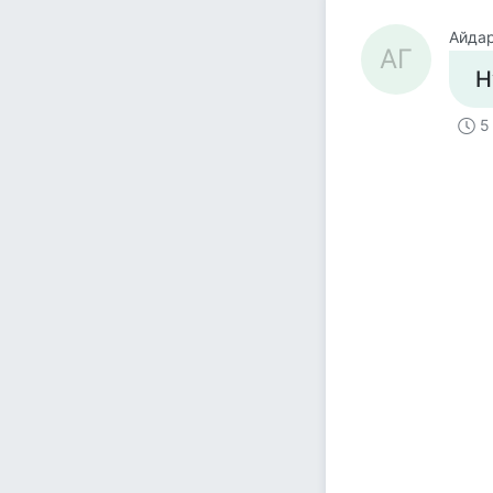
Айдар
АГ
Н
5