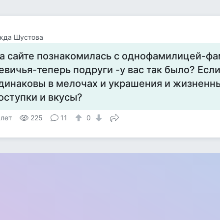
жда Шустова
а сайте познакомилась с однофамилицей-фа
евичья-теперь подруги -у вас так было? Есл
динаковы в мелочах и украшения и жизненн
оступки и вкусы?
 лет
225
11
0