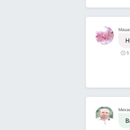
Маша
Н
5
Миха
В