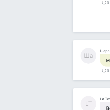
5
Шара
Ша
м
5
La Te
LT
В