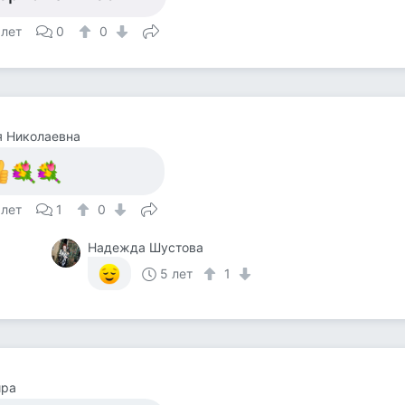
 лет
0
0
я Николаевна
 лет
1
0
Надежда Шустова
5 лет
1
ира