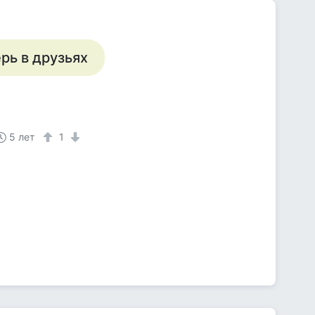
перь в друзьях
5 лет
1