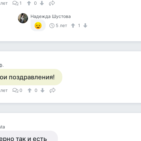
 лет
1
0
Надежда Шустова
5 лет
1
ф.
ои поздравления!
 лет
0
0
sta
ерно так и есть