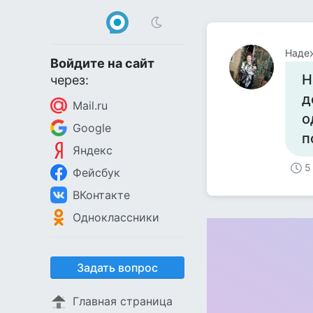
Наде
Войдите на сайт
Н
через:
д
Mail.ru
о
Google
п
Яндекс
5
Фейсбук
ВКонтакте
Одноклассники
Задать вопрос
Главная страница