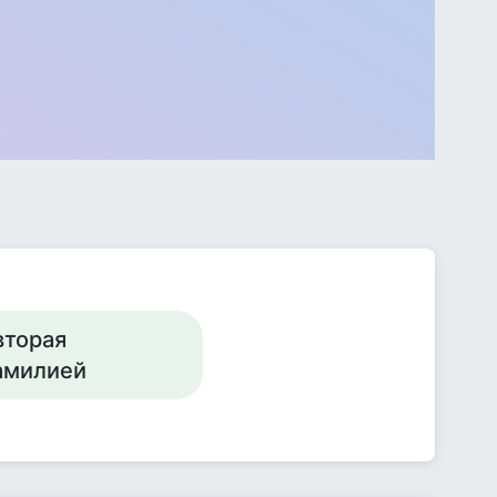
вторая
фамилией