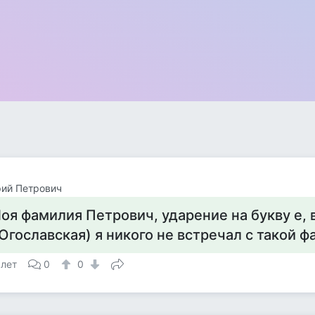
ий Петрович
оя фамилия Петрович, ударение на букву е, 
Югославская) я никого не встречал с такой 
 лет
0
0