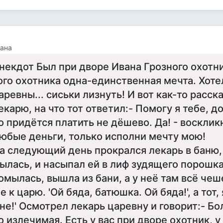
ана
некдот Был при дворе Ивана Грозного охотни
ого охотника одна-единственная мечта. Хоте
аревны... сиськи лизнуть! И вот как-то расск
екарю, на что тот ответил:- Помогу я тебе, 
о придётся платить не дёшево. Да! - воскликн
юбые деньги, только исполни мечту мою!
а следующий день прокрался лекарь в баню,
ылась, и насыпал ей в лиф зудящего порошка
омылась, вышла из бани, а у неё там всё чеше
е к царю. 'Ой бяда, батюшка. Ой бяда!', а тот,
не!' Осмотрел лекарь царевну и говорит:- Бо
о излечимая. Есть у вас при дворе охотник, у