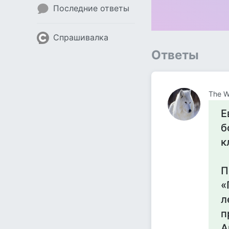
Последние ответы
Спрашивалка
Ответы
The W
Е
б
к
П
«
л
п
А