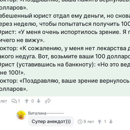
олларов».
збешенный юрист отдал ему деньги, но снов
ерез неделю, чтобы попытаться получить 10
рист: «У меня очень испортилось зрение. Я
ичего не вижу».
октор: «К сожалению, у меня нет лекарства 
акого недуга. Вот, возьмите ваши 100 доллар
рист (уставившись на банкноту): «Но это ве
 не 100!».
октор: «Поздравляю, ваше зрение вернулось.
олларов».
 лет
1
0
Виталина----------
Супер анекдот)))
9 лет
1