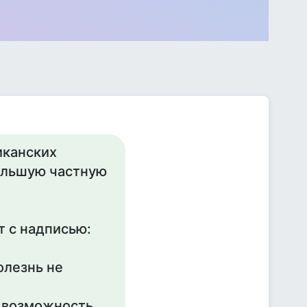
иканских
ольшую частную
т с надписью:
олезнь не
я возможность