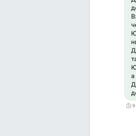
д
В
ч
Ю
н
Д
т
Ю
а
Д
д
9