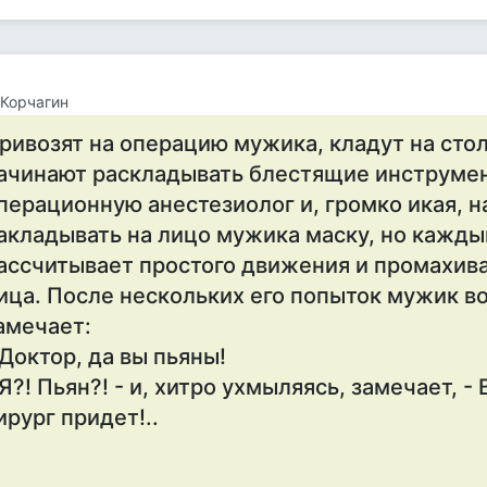
Корчагин
ривозят на операцию мужика, кладут на стол
ачинают раскладывать блестящие инструмен
перационную анестезиолог и, громко икая, 
акладывать на лицо мужика маску, но кажды
ассчитывает простого движения и промахив
ица. После нескольких его попыток мужик 
амечает:
 Доктор, да вы пьяны!
 Я?! Пьян?! - и, хитро ухмыляясь, замечает, -
ирург придет!..