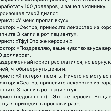
аработать 100 долларов, и зашел в клинику.
роизошел такой диалог.
рист: «У меня пропал вкус».
октор: «Сестра, принесите лекарство из кор
апните 3 капли в рот пациенту».
рист: «Тфу! Это же керосин!»
октор: «Поздравляю, ваше чувство вкуса вер
0 долларов».
аздраженный юрист расплатился, но вернулс
ней, чтобы вернуть деньги.
рист: «Я потерял память. Ничего не могу вс
октор: «Сестра, принесите лекарство из кор
апните 3 капли в рот пациенту».
рист (недовольно): «Это же керосин. Вы дав
огда я приходил в прошлый раз».
октор: «Поздравляю, ваша память вернулась.