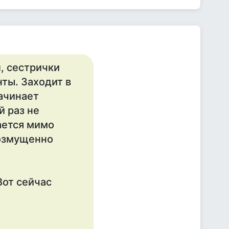
, сестрички
ты. Заходит в
начинает
й раз не
ается мимо
возмущенно
 Вот сейчас