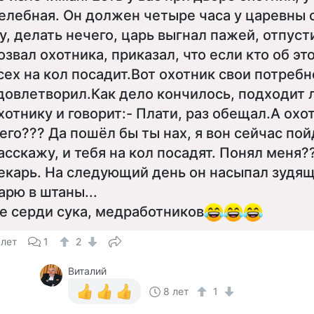
елебная. Он должен четыре часа у царевны с
у, делать нечего, царь выгнал пажей, отпуст
озвал охотника, приказал, что если кто об эт
сех на кол посадит.Вот охотник свои потребн
довлетворил.Как дело кончилось, подходит 
хотнику и говорит:- Плати, раз обещал.А охо
его??? Да пошёл бы ты нах, я вон сейчас пой
асскажу, и тебя на кол посадят. Понял меня
екарь. На следующий день он насыпал зудя
арю в штаны...
е серди сука, медработников
 лет
1
2
Виталий
8 лет
1