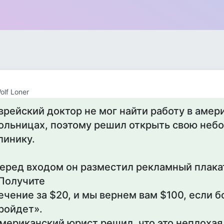
olf Loner
врейский доктор не мог найти работу в амер
ольницах, поэтому решил открыть свою неб
линику.
еред входом он разместил рекламный плака
Получите
ечение за $20, и мы вернем вам $100, если б
ройдет».
мериканский юрист решил, что это неплоха