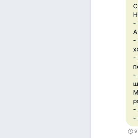
С
Н
-
А
-
х
-
п
-
ш
М
р
-
-
9