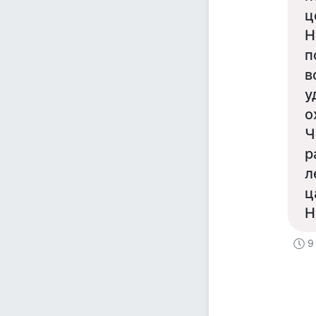
ц
Н
п
в
у
о
Ч
р
л
ц
Н
9