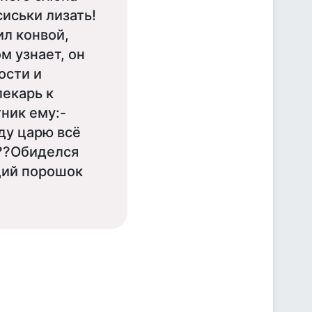
иськи лизать!
ил конвой,
ом узнает, он
ости и
лекарь к
тник ему:-
ду царю всё
???Обиделся
щий порошок