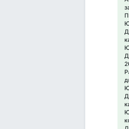
з
П
Ю
Д
к
Ю
Д
2
Р
д
Ю
Д
к
Ю
к
Д