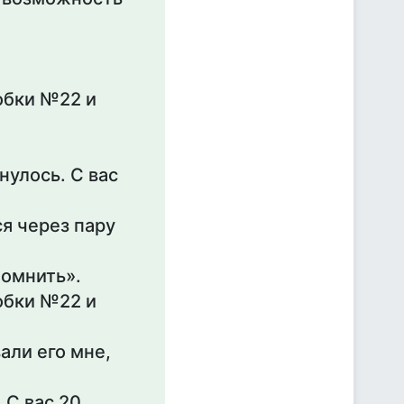
обки №22 и
нулось. С вас
я через пару
помнить».
обки №22 и
али его мне,
 С вас 20