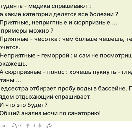
тудента - медика спрашивают :
а какие категории делятся все болезни ?
 Приятные, неприятные и сюрпризные....
 примеры можно ?
 Приятные - чесотка : чем больше чешешь, 
очется.
 Неприятные - геморрой : и сам не посмотриш
окажешь.
 А сюрпризные - понос : хочешь пукнуть - гл
таны....
едсестра отбирает пробу воды в бассейне.
ядом отдыхающий спрашивает:
 И что это будет?
 Общий анализ мочи по санаторию!
 лет
0
0