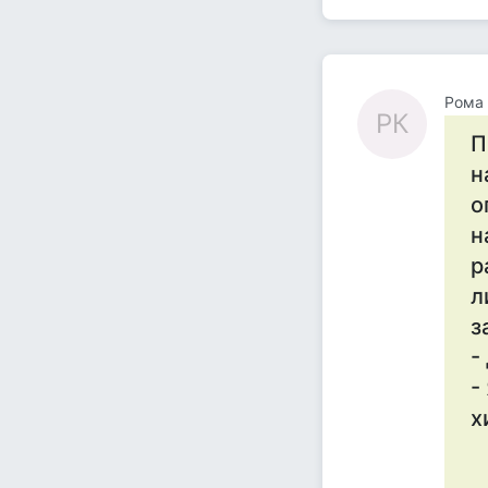
Рома 
РК
П
н
о
н
р
л
з
-
-
х