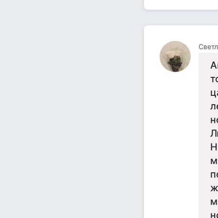
Светл
А
т
ц
л
н
Л
Н
м
п
ж
м
н