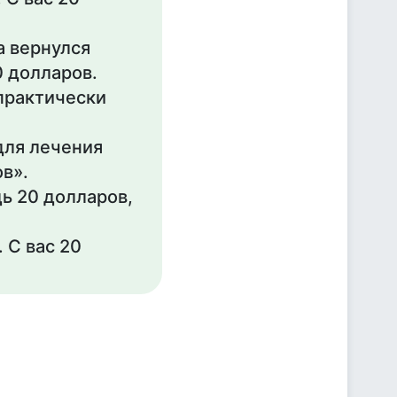
а вернулся
0 долларов.
 практически
для лечения
ов».
дь 20 долларов,
 С вас 20