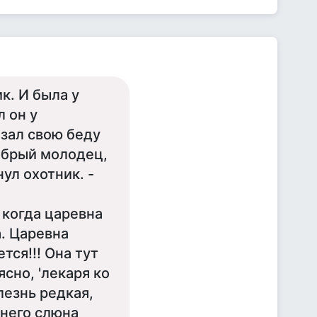
к. И была у
л он у
азал свою беду
добрый молодец,
ул охотник. -
 когда царевна
. Царевна
тся!!! Она тут
 ясно, 'лекаря ко
лезнь редкая,
 него слюна