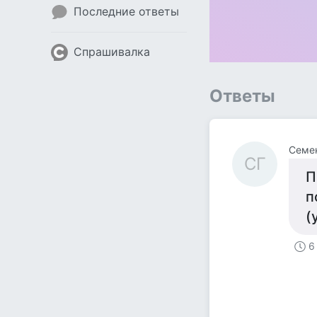
Последние ответы
Спрашивалка
Ответы
Семе
СГ
П
п
(
6