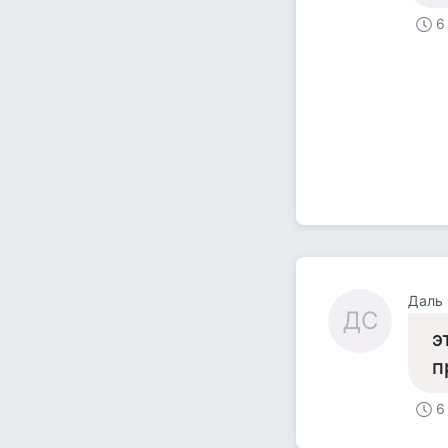
6
Даль 
ДС
э
п
6