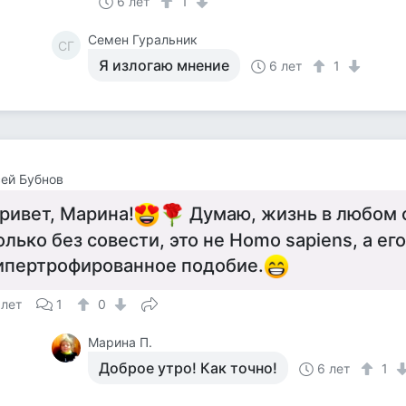
6 лет
1
Семен Гуральник
СГ
Я излогаю мнение
6 лет
1
ей Бубнов
ривет, Марина!
Думаю, жизнь в любом 
олько без совести, это не Homo sapiens, а его
ипертрофированное подобие.
 лет
1
0
Марина П.
Доброе утро! Как точно!
6 лет
1