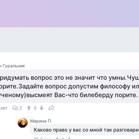
н Гуральник
ридумать вопрос это не значит что умны.Чу
орите.Задайте вопрос допустим философу и
ученому)высмеят Вас-что билеберду порите.
 лет
2
0
Марина П.
Каково право у вас со мной так разговари