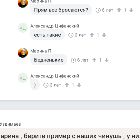
Марина П.
Прям все бросаются?
6 лет
1
Александр Цифанский
АЦ
есть такие
6 лет
1
Марина П.
Бедненькие
6 лет
1
Александр Цифанский
АЦ
)
6 лет
1
 Уздимаев
арина , берите пример с наших чинушь , у ни