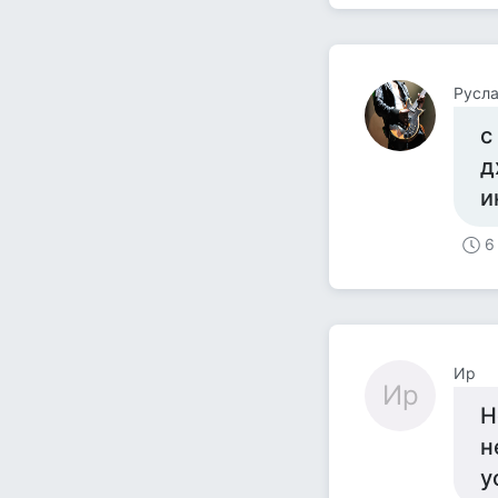
Русл
с
д
и
6
Ир
Ир
Н
н
у