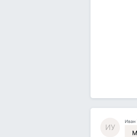
Иван
ИУ
М