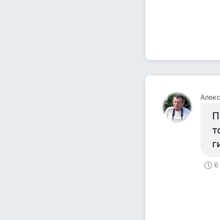
Алекс
П
т
г
6