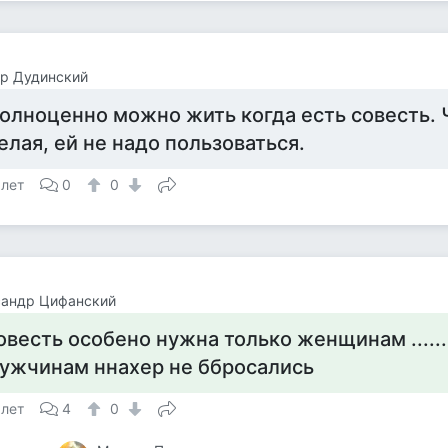
р Дудинский
олноценно можно жить когда есть совесть. 
елая, ей не надо пользоваться.
 лет
0
0
сандр Цифанский
овесть особено нужна только женщинам ......
ужчинам ннахер не ббросались
 лет
4
0