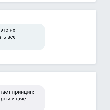
 это не
ать все
отает принцип:
торый иначе