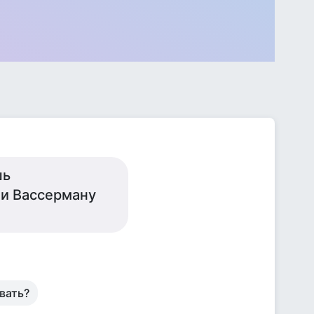
шь
ли Вассерману
вать?