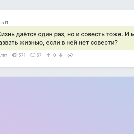
а П.
изнь даётся один раз, но и совесть тоже. И
азвать жизнью, если в ней нет совести?
 лет
571
57
0