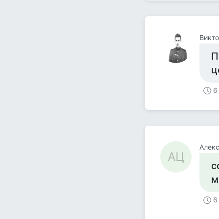
Викто
П
ц
6
Алек
АЦ
с
м
6