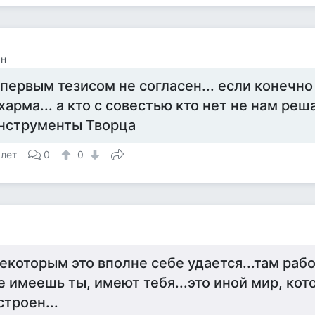
ан
 первым тезисом не согласен... если конечно
харма... а кто с совестью кто нет не нам реш
нструменты Творца
 лет
0
0
екоторым это вполне себе удается...там раб
е имеешь ты, имеют тебя...это иной мир, ко
строен...