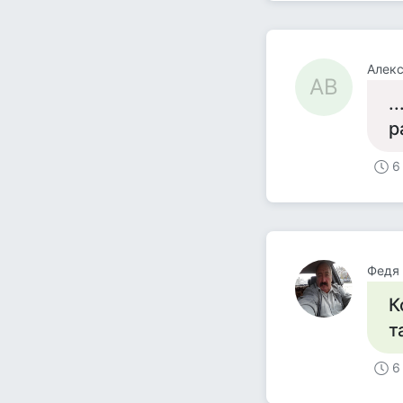
Алекс
АВ
.
р
6
Федя 
К
т
6