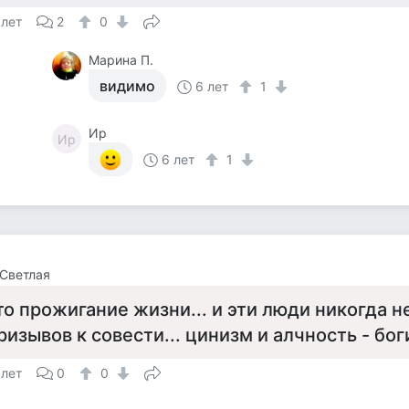
 лет
2
0
Марина П.
видимо
6 лет
1
Ир
Ир
6 лет
1
Светлая
то прожигание жизни... и эти люди никогда н
ризывов к совести... цинизм и алчность - боги
 лет
0
0