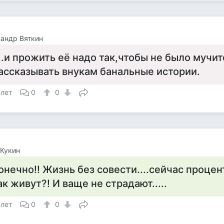
андр Вяткин
...и прожить её надо так,чтобы не было мучи
ассказывать внукам банальные истории.
 лет
0
0
Кукин
онечно!! Жизнь без совести....сейчас проце
ак живут?! И ваще не страдают.....
 лет
0
0