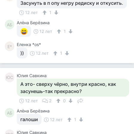
Засунуть в п опу негру редиску и откусить.
12 лет
1
Алёна Берёзина
АБ
12 лет
1
Еленка *os*
Е*
))
12 лет
1
Юлия Савкина
ЮС
А это- сверху чёрно, внутри красно, как
засунешь-так прекрасно?
12 лет
2
0
Алёна Берёзина
АБ
галоши
12 лет
1
Юлия Савкина