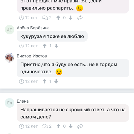
Этот продукт мне нравится..,если
правильно распарить..
12 лет
2
0
Алёна Берёзина
АБ
кукуруза я тоже ее люблю
12 лет
1
Виктор Изотов
Приятно,что я буду ее есть., не в гордом
одиночестве..
12 лет
1
Елена
Ел
Напрашивается не скромный ответ, а что на
самом деле?
12 лет
2
0