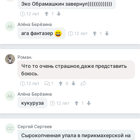
Эко Обрамашкин завернул)))))))))))))
12 лет
1
Алёна Берёзина
АБ
ага фантазер
12 лет
1
Роман.
Что то очень страшное,даже представить
боюсь.
12 лет
1
0
Алёна Берёзина
АБ
кукуруза
12 лет
1
Сергей Сергеев
СС
Сырокопченная упала в пирикмахерской на