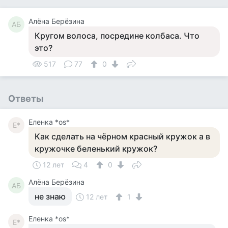
Алёна Берёзина
АБ
Кругом волоса, посредине колбаса. Что
это?
517
77
0
Ответы
Еленка *os*
Е*
Как сделать на чёрном красный кружок а в
кружочке беленький кружок?
12 лет
4
0
Алёна Берёзина
АБ
не знаю
12 лет
1
Еленка *os*
Е*