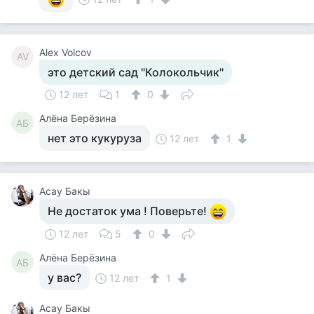
Alex Volcov
AV
это детский сад "Колокольчик"
12 лет
1
0
Алёна Берёзина
АБ
нет это кукуруза
12 лет
1
Асау Бакы
Не достаток ума ! Поверьте!
12 лет
5
0
Алёна Берёзина
АБ
у вас?
12 лет
1
Асау Бакы