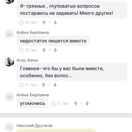
Я- грязных , глуповатых вопросов
постараюсь не задавать! Много других!
12 лет
1
Алёна Берёзина
АБ
недостаток пишется вместе
12 лет
1
Асау Бакы
Главное- что бы у вас были вместе,
особенно, без волос...
11 лет
1
Алёна Берёзина
АБ
угомонись
11 лет
1
Николай Дручков
НД