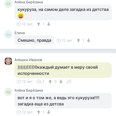
Алёна Берёзина
АБ
кукуруза, на самом деле загадка из детства
12 лет
1
Елена
Ел
Смешно, правда
12 лет
1
Алешка Иванов
)))))))))))0каждый думает в меру своей
испорченности
12 лет
1
0
Алёна Берёзина
АБ
вот и я о том же, а ведь это кукуруза!!!!
загадка еще из детсва
12 лет
1