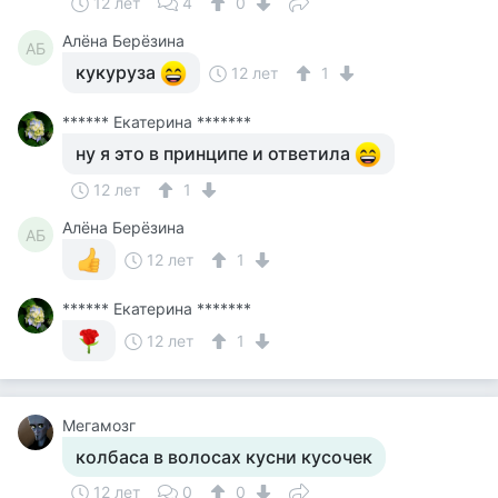
12 лет
4
0
Алёна Берёзина
АБ
кукуруза
12 лет
1
****** Екатерина *******
ну я это в принципе и ответила
12 лет
1
Алёна Берёзина
АБ
12 лет
1
****** Екатерина *******
12 лет
1
Мегамозг
колбаса в волосах кусни кусочек
12 лет
0
0