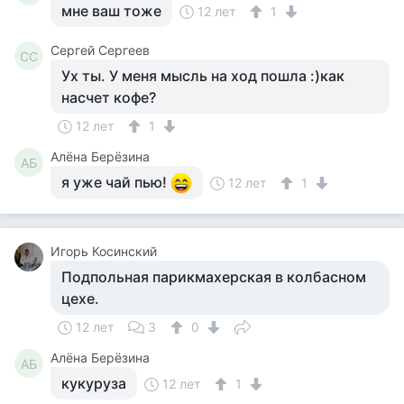
мне ваш тоже
12 лет
1
Сергей Сергеев
СС
Ух ты. У меня мысль на ход пошла :)как
насчет кофе?
12 лет
1
Алёна Берёзина
АБ
я уже чай пью!
12 лет
1
Игорь Косинский
Подпольная парикмахерская в колбасном
цехе.
12 лет
3
0
Алёна Берёзина
АБ
кукуруза
12 лет
1