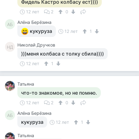
Фидель Кастро колбасу ест))))
12 лет
2
0
Алёна Берёзина
АБ
кукуруза
12 лет
1
Николай Дручков
НД
)))меня колбаса с толку сбила))))
12 лет
1
Татьяна
что-то знакомое, но не помню.
12 лет
2
0
Алёна Берёзина
АБ
кукуруза
12 лет
1
Татьяна