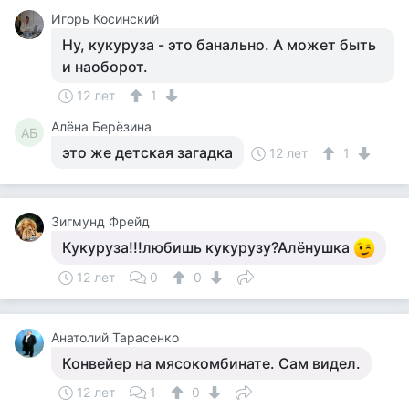
Игорь Косинский
Ну, кукуруза - это банально. А может быть
и наоборот.
12 лет
1
Алёна Берёзина
АБ
это же детская загадка
12 лет
1
Зигмунд Фрейд
Кукуруза!!!любишь кукурузу?Алёнушка
12 лет
0
0
Анатолий Тарасенко
Конвейер на мясокомбинате. Сам видел.
12 лет
1
0