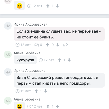
ЮС
12 лет
1
Ирина Андриевская
ИА
Если женщина слушает вас, не перебивая -
не стоит ее будить.
12 лет
6
0
Алёна Берёзина
АБ
кукуруза
12 лет
1
Ирина Андриевская
ИА
Влад Сташевский решил опередить зал, и
первым стал кидать в него помидоры.
12 лет
1
Алёна Берёзина
АБ
12 лет
1