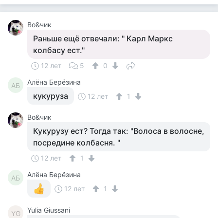
Во&чик
Раньше ещё отвечали: " Карл Маркс
колбасу ест."
12 лет
5
0
Алёна Берёзина
АБ
кукуруза
12 лет
1
Во&чик
Кукурузу ест? Тогда так: "Волоса в волосне,
посредине колбасня. "
12 лет
1
Алёна Берёзина
АБ
12 лет
1
Yulia Giussani
YG