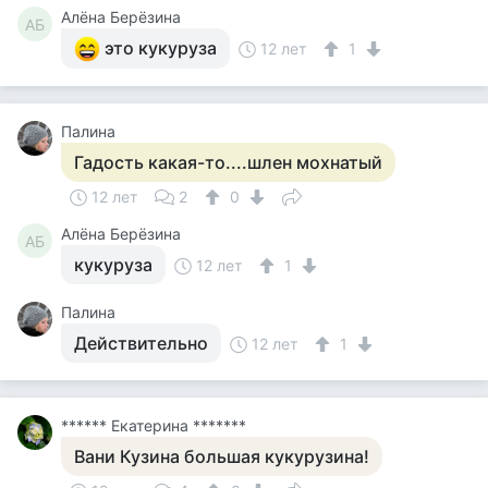
Алёна Берёзина
АБ
это кукуруза
12 лет
1
Палина
Гадость какая-то....шлен мохнатый
12 лет
2
0
Алёна Берёзина
АБ
кукуруза
12 лет
1
Палина
Действительно
12 лет
1
****** Екатерина *******
Вани Кузина большая кукурузина!