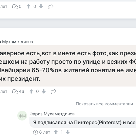
 лет
0
0
з Мухаметдинов
аверное есть,вот в инете есть фото,как пре
ешком на работу просто по улице и всяких Ф
вейцарии 65-70%ов жителей понятия не име
их президент.
 лет
46
0
Показать все комментарии
Фариз Мухаметдинов
ФМ
Я подписался на Пинтерес(Pinterest) и все
8 лет
1