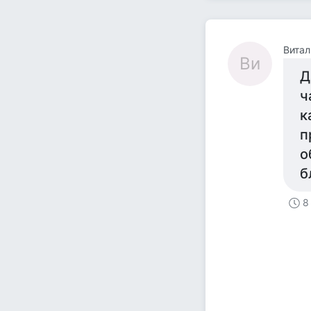
Витал
Ви
Д
ч
к
п
о
б
8