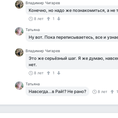
Владимир Чигарев
Конечно, но надо же познакомиться, а не 
8 лет
1
Татьяна
Ну вот. Пока переписываетесь, все и узна
Владимир Чигарев
Это же серьёзный шаг. Я же думаю, навсе
нет.
8 лет
1
Татьяна
Навсегда...в Рай!? Не рано?
8 лет