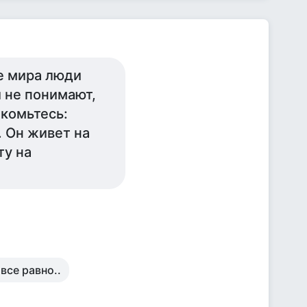
не мира люди
и не понимают,
акомьтесь:
. Он живет на
ту на
все равно..