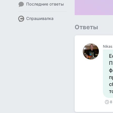
Последние ответы
Спрашивалка
Ответы
Nikas 
Е
П
ф
п
с
т
8