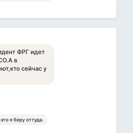
зидент ФРГ идет
СО.А в
ют,кто сейчас у
 это я беру оттуда.