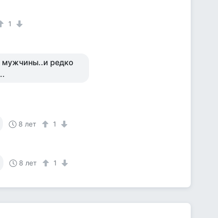
1
о мужчины..и редко
..
8 лет
1
8 лет
1