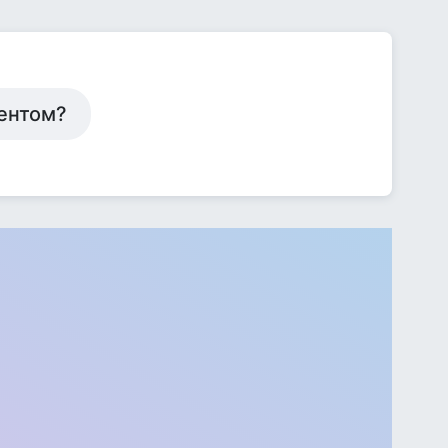
дентом?