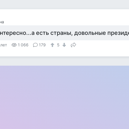
на
нтересно...а есть страны, довольные прези
 лет
1 066
179
5