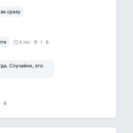
так сразу
ете
8 лет
1
гда. Случайно, это
1