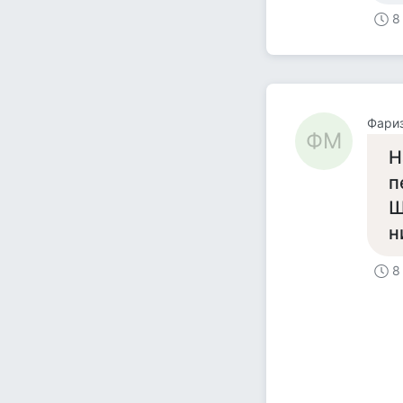
8
Фари
ФМ
Н
п
Ш
н
8