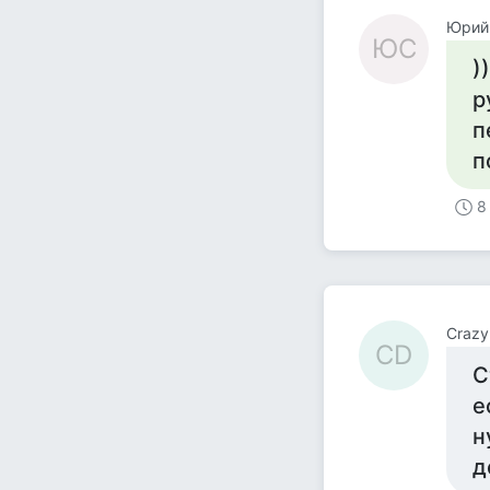
Юрий
ЮС
)
р
п
п
8
Crazy
CD
С
е
н
д