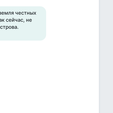
 земля честных
к сейчас, не
строва.