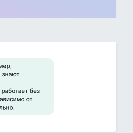
мер,
е знают
 работает без
зависимо от
льно.