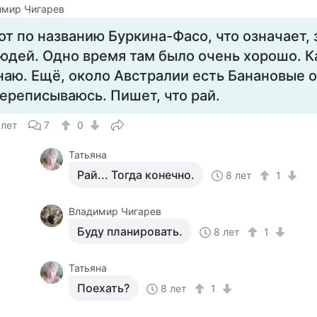
имир Чигарев
от по названию Буркина-Фасо, что означает,
юдей. Одно время там было очень хорошо. Ка
наю. Ещё, около Австралии есть Банановые о
ереписываюсь. Пишет, что рай.
 лет
7
0
Татьяна
Рай... Тогда конечно.
8 лет
1
Владимир Чигарев
Буду планировать.
8 лет
1
Татьяна
Поехать?
8 лет
1