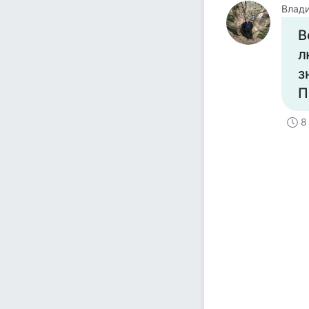
Влад
В
л
з
П
8