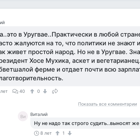
ий
а..это в Уругвае..Практически в любой стра
асто жалуются на то, что политики не знают 
ак живет простой народ. Но не в Уругвае. Зн
резидент Хосе Мухика, аскет и вегетарианец
бветшалой ферме и отдает почти всю зарпла
лаготворительность.
 лет
40
0
Показать все комментарии
Виталий
Ви
Ну не надо так строго судить..выносят же 
8 лет
1