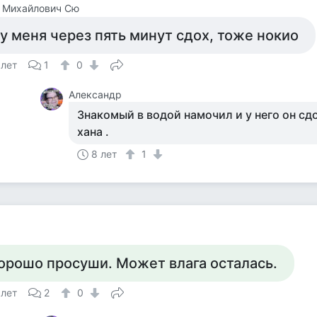
 Михайлович Сю
 у меня через пять минут сдох, тоже нокио
 лет
1
0
Александр
Знакомый в водой намочил и у него он сд
хана .
8 лет
1
орошо просуши. Может влага осталась.
 лет
2
0