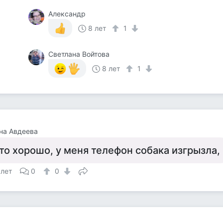
Александр
8 лет
1
Светлана Войтова
8 лет
1
на Авдеева
то хорошо, у меня телефон собака изгрызла,
 лет
0
0