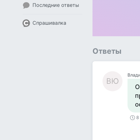
Последние ответы
Спрашивалка
Ответы
Влад
ВЮ
О
п
о
8