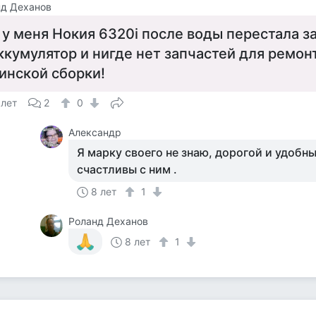
нд Деханов
 у меня Нокия 6320i после воды перестала з
ккумулятор и нигде нет запчастей для ремон
инской сборки!
 лет
2
0
Александр
Я марку своего не знаю, дорогой и удобн
счастливы с ним .
8 лет
1
Роланд Деханов
8 лет
1