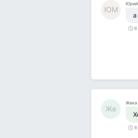
Юрий
ЮМ
а
8
Жека
Же
Х
8