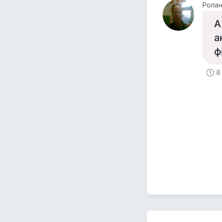
Рола
А
а
ф
8