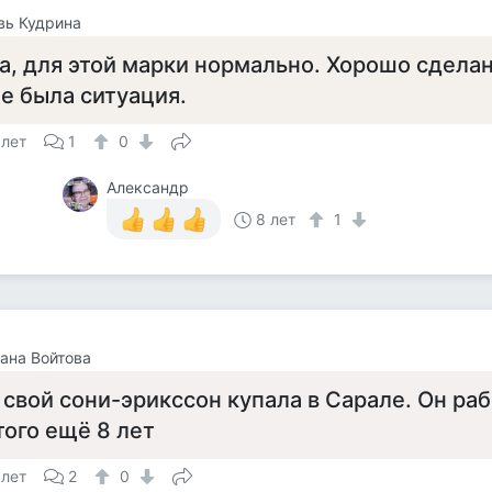
вь Кудрина
а, для этой марки нормально. Хорошо сделан
е была ситуация.
 лет
1
0
Александр
8 лет
1
ана Войтова
 свой сони-эрикссон купала в Сарале. Он ра
того ещё 8 лет
 лет
2
0