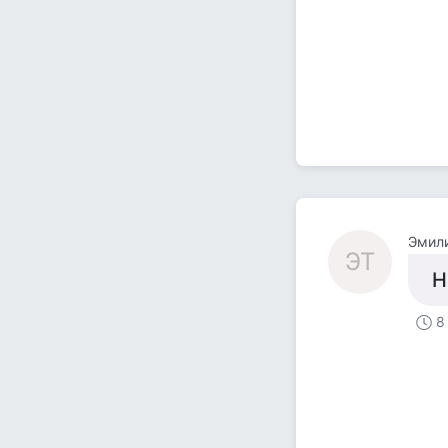
Эмили
ЭТ
Н
8