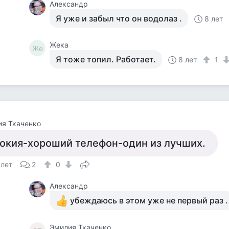
Александр
Я уже и забыл что он водолаз .
8 лет
Жека
Же
Я тоже топил. Работает.
8 лет
1
я Ткаченко
окия-хороший телефон-один из лучших.
 лет
2
0
Александр
убеждаюсь в этом уже не первый раз .
Эмилия Ткаченко