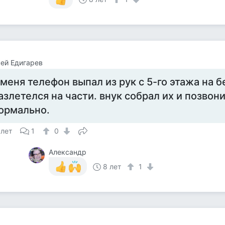
ей Едигарев
 меня телефон выпал из рук с 5-го этажа на 
азлетелся на части. внук собрал их и позвони
ормально.
 лет
1
0
Александр
8 лет
1