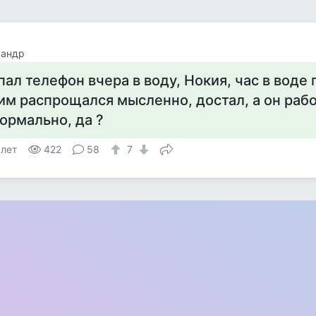
сандр
пал телефон вчера в воду, Нокия, час в воде 
им распрощался мысленно, достал, а он рабо
ормально, да ?
 лет
422
58
7