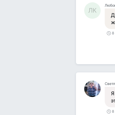
Любо
ЛК
Д
ж
8
Светл
Я
э
8