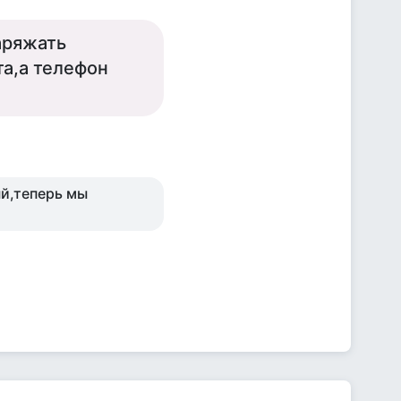
аряжать
та,а телефон
ый,теперь мы