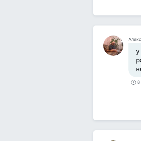
Алекс
у
р
н
8