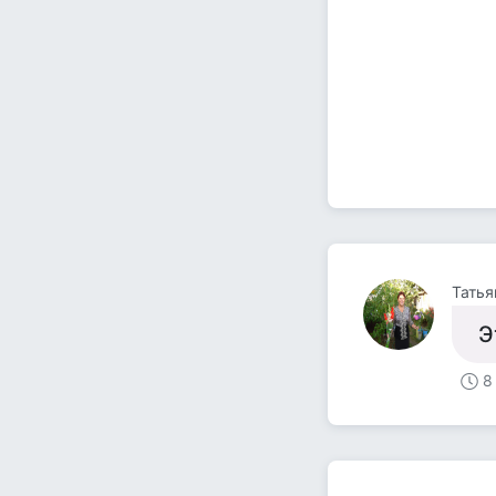
Татья
Э
8