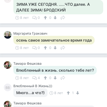
ЗИМА УЖЕ СЕГОДНЯ. .....ЧТО далее. А
ДАЛЕЕ ЗИМА! БРОДСКИЙ
8 лет
0
0
Маргарита Гракович
осень самое замечательное время года
8 лет
0
0
Тамара Фешкова
Влюбленный в жизнь. сколько тебе лет?
8 лет
4
0
Влюбленный В Жизнь)))
ВВ
Много...а что?)
8 лет
1
Тамара Фешкова