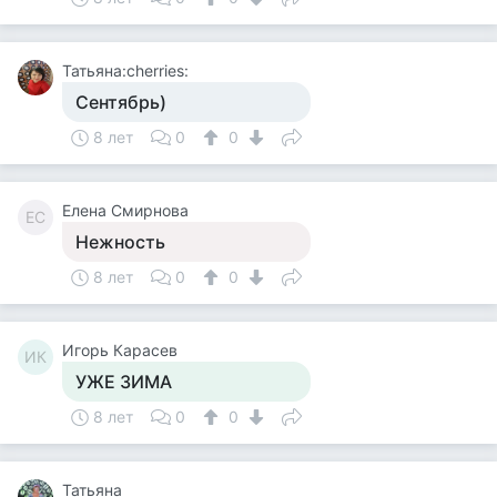
Татьяна:cherries:
Сентябрь)
8 лет
0
0
Елена Смирнова
ЕС
Нежность
8 лет
0
0
Игорь Карасев
ИК
УЖЕ ЗИМА
8 лет
0
0
Татьяна