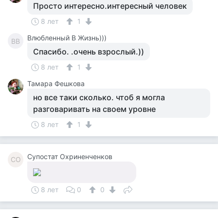
Просто интересно.интересный человек
8 лет
1
Влюбленный В Жизнь)))
ВВ
Спасибо. .очень взрослый.))
8 лет
1
Тамара Фешкова
но все таки сколько. чтоб я могла
разговаривать на своем уровне
8 лет
1
Супостат Охриненченков
СО
8 лет
0
0