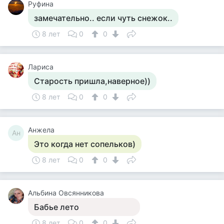
Руфина
замечательно.. если чуть снежок..
8 лет
0
0
Лариса
Старость пришла,наверное))
8 лет
0
0
Анжела
Ан
Это когда нет сопельков)
8 лет
0
0
Альбина Овсянникова
Бабье лето
8 лет
0
0