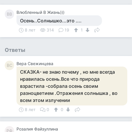
Влюбленный В Жизнь)))
ВВ
Осень..Солнышко...это ....
8 лет
314
19
1
Ответы
Вера Свежинцева
ВС
СКАЗКА- не знаю почему , но мне всегда
нравилась осень.Все что природа
взрастила -собрала осень своим
разноцветием .Отражения солнышка , во
всем этом излучении
8 лет
0
0
Розалия Файзуллина
РФ