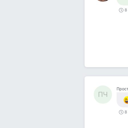
8
Прост
ПЧ
8