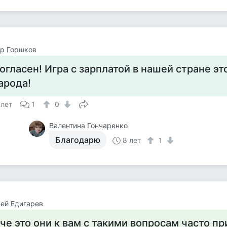
р Горшков
огласен! Игра с зарплатой в нашей стране эт
арода!
 лет
1
0
Валентина Гончаренко
Благодарю
8 лет
1
ей Едигарев
 че это они к вам с такими вопросам часто пр