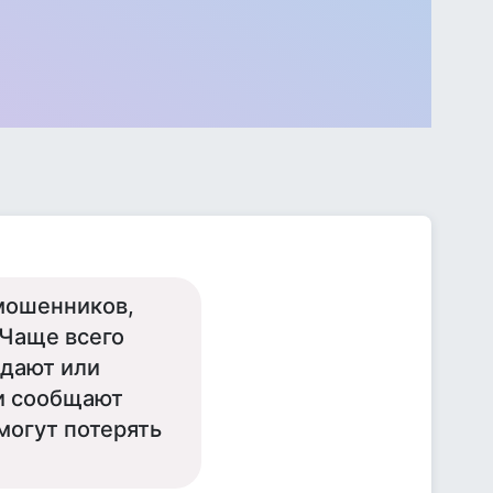
мошенников,
 Чаще всего
одают или
и сообщают
могут потерять