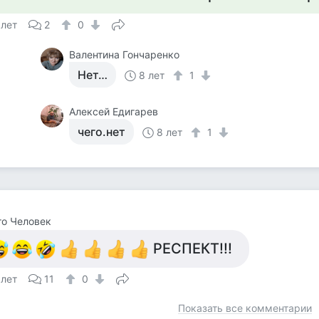
 лет
2
0
Валентина Гончаренко
Нет…
8 лет
1
Алексей Едигарев
чего.нет
8 лет
1
о Человек
РЕСПЕКТ!!!
 лет
11
0
Показать все комментарии