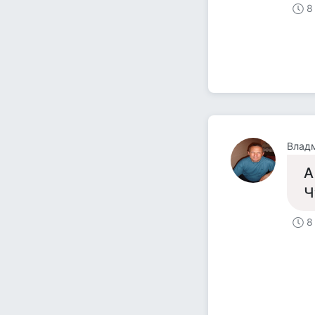
8
Влад
А
Ч
8