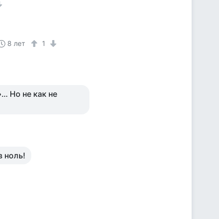
8 лет
1
… Но не как не
в ноль!