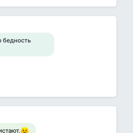
о бедность
истают.