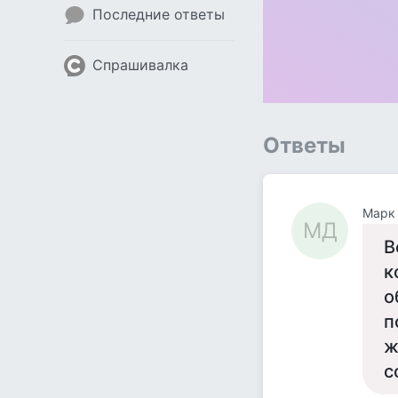
Последние ответы
Спрашивалка
Ответы
Марк
МД
В
к
о
п
ж
с