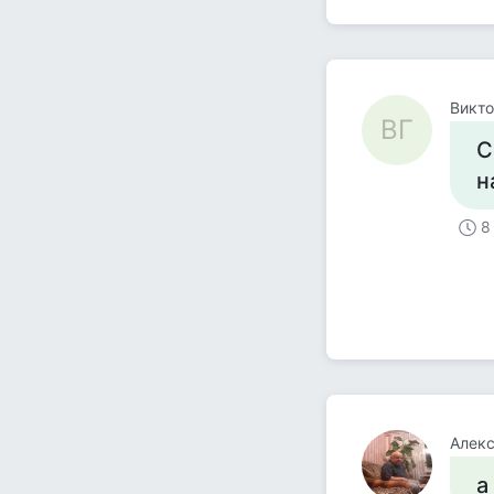
Викто
ВГ
С
н
8
Алекс
а