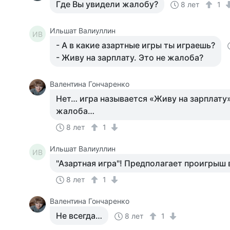
Где Вы увидели жалобу?
8 лет
1
Ильшат Валиуллин
ИВ
- А в какие азартные игры ты играешь?
- Живу на зарплату. Это не жалоба?
Валентина Гончаренко
Нет… игра называется «Живу на зарплату»
жалоба…
8 лет
1
Ильшат Валиуллин
ИВ
"Азартная игра"! Предполагает проигрыш 
8 лет
1
Валентина Гончаренко
Не всегда…
8 лет
1