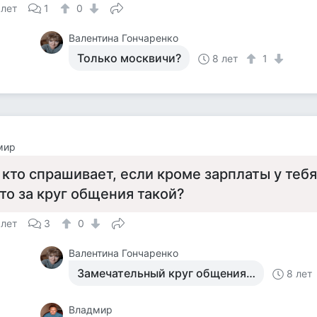
 лет
1
0
Валентина Гончаренко
Только москвичи?
8 лет
1
мир
 кто спрашивает, если кроме зарплаты у тебя
то за круг общения такой?
 лет
3
0
Валентина Гончаренко
Замечательный круг общения…
8 лет
Владмир