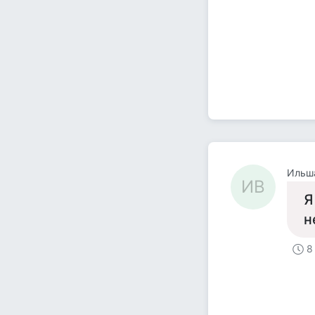
Ильша
ИВ
Я
н
8