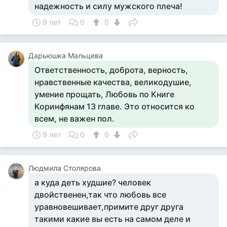
надежность и силу мужского плеча!
9 лет
0
0
Дарьюшка Мальцева
Ответственность, доброта, верность,
нравственные качества, великодушие,
умение прощать, Любовь по Книге
Коринфянам 13 главе. Это относится ко
всем, не важен пол.
9 лет
0
0
Людмила Столярова
а куда деть худшие? человек
двойственен,так что любовь все
уравновешивает,примите друг друга
такими какие вы есть на самом деле и