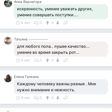
Aнна Вернигора
искренность, умение уважать других,
умение совершать поступки....
9 лет
0
0
Татьяна -------------
для любого пола.. лушее качество...
умение во время закрыть рот...
9 лет
0
0
Елена Галкина
Каждому человеку важны разные . Мне
нужно внимание и нежность.
9 лет
0
0