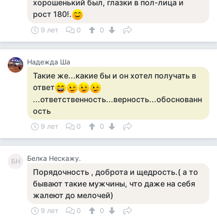
хорошенький был, глазки в пол-лица и
рост 180!.
9 лет
0
0
Надежда Ша
Такие же...какие бы и он хотел получать в
ответ
...ответственность...верность...обоснованн
ость
9 лет
0
0
Белка Нескажу.
БН
Порядочность , доброта и щедрость.( а то
бывают такие мужчины, что даже на себя
жалеют до мелочей)
9 лет
0
0