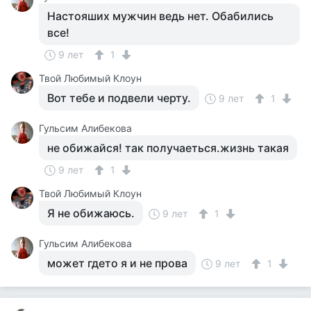
Настояших мужчин ведь нет. Обабились
все!
9 лет
1
Твой Любимый Клоун
Вот тебе и подвели черту.
9 лет
1
Гульсим Алибекова
не обижайся! так получаеться.жизнь такая
9 лет
1
Твой Любимый Клоун
Я не обижаюсь.
9 лет
1
Гульсим Алибекова
может гдето я и не прова
9 лет
1