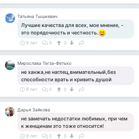
Татьяна Тышкевич
Лучшие качества для всех, мое мнение, -
это порядочность и честность.
9 лет
0
0
Мирослава Тегза-Фетько
не ханжа,не наглец,внимательный,без
способности врать и кривить душой
9 лет
0
0
Дарья Зайкова
не замечать недостатки любимых, при чем
к женщинам это тоже относится!
9 лет
0
0