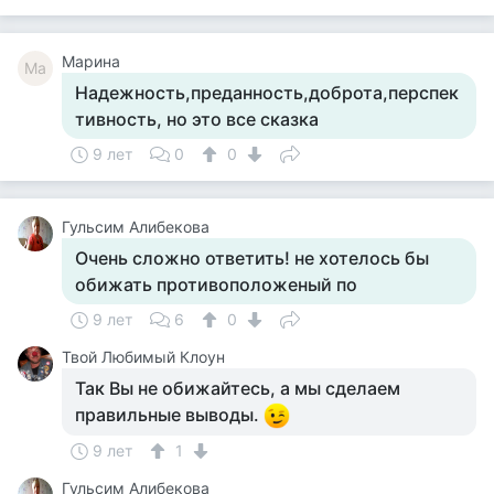
Марина
Ма
Надежность,преданность,доброта,перспек
тивность, но это все сказка
9 лет
0
0
Гульсим Алибекова
Очень сложно ответить! не хотелось бы
обижать противоположеный по
9 лет
6
0
Твой Любимый Клоун
Так Вы не обижайтесь, а мы сделаем
правильные выводы.
9 лет
1
Гульсим Алибекова