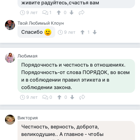
живите радуйтесь,счастья вам
9 лет
1
0
Твой Любимый Клоун
Спасибо
9 лет
1
Любимая
Порядочность и честность в отношениях.
Порядочность-от слова ПОРЯДОК, во всем
и в соблюдении правил этикета и в
соблюдении закона.
9 лет
0
0
Виктория
Честность, верность, доброта,
великодушие.. А главное - чтобы