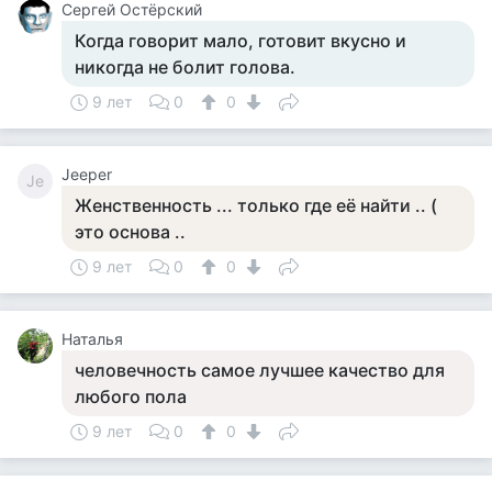
Сергей Остёрский
Когда говорит мало, готовит вкусно и
никогда не болит голова.
9 лет
0
0
Jeeper
Je
Женственность ... только где её найти .. (
это основа ..
9 лет
0
0
Наталья
человечность самое лучшее качество для
любого пола
9 лет
0
0