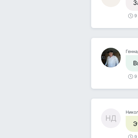
З
9
Генн
В
9
Нико
НД
Э
9