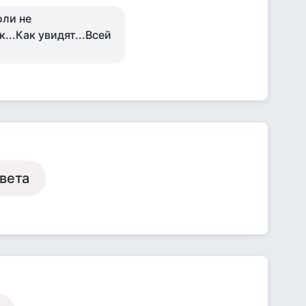
оли не
...Как увидят...Всей
вета