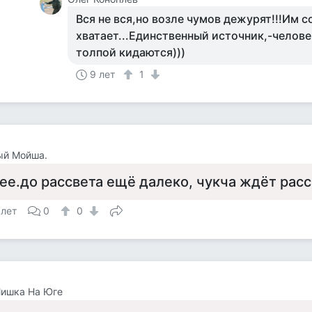
Вся не вся,но возле чумов дежурят!!!Им с
хватает...Единственный источник,-человек
толпой кидаются)))
9 лет
1
ый Мойша.
ее.до рассвета ещё далеко, чукча ждёт расс
 лет
0
0
Мишка На Юге