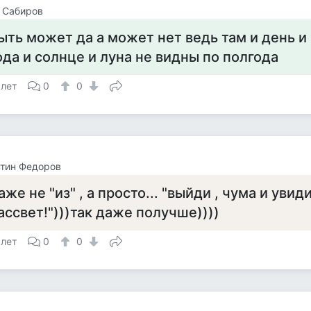
 Сабиров
ыть может да а может нет ведь там и день и
ода и солнце и луна не видны по полгода
 лет
0
0
тин Федоров
аже не "из" , а просто... "выйди , чума и уви
ассвет!")))так даже получше))))
 лет
0
0