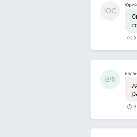
Юрий
ЮС
б
г
9
Вален
ВФ
д
р
9