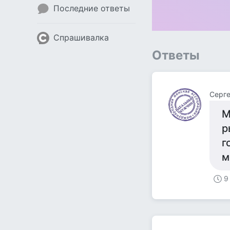
Последние ответы
Спрашивалка
Ответы
Серге
М
р
г
м
9