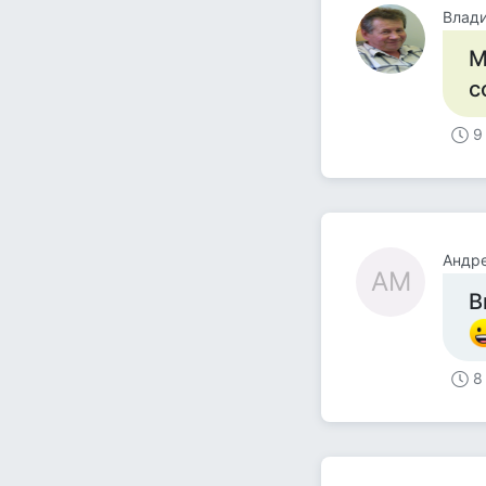
Влад
М
с
9
Андр
АМ
В
8