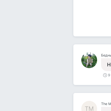
Бедн
Н
9
The 
TМ