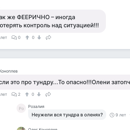
к
ак же ФЕЕРИЧНО – иногда
отерять контроль над ситуацией!!!
 лет
0
0
Коноплев
сли это про тундру...То опасно!!!Олени затопч
 лет
2
0
Розалия
Ро
Неужели вся тундра в оленях?
9 лет
Олег Коноплев