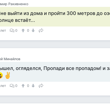
имир Ракивненко
не выйти из дома и пройти 300 метров до озер
олнце встаёт...
 лет
0
0
ей Минайлов
ышел, огляделся, Пропади все пропадом! и 
 лет
0
0