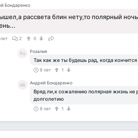
ей Бондаренко
ышел,а рассвета блин нету,то полярный ночь
ень...
 лет
2
0
Розалия
Ро
Так как же ты будешь рад, когда кончится
9 лет
1
Андрей Бондаренко
АБ
Вряд ли,к сожалению полярная жизнь не 
долголетию
9 лет
1