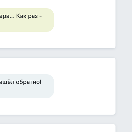
а... Как раз -
зашёл обратно!