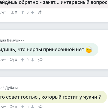
айдёшь обратно - закат... интересный вопрос
 лет
0
0
адий Демушкин
идишь, что нерпы принесенной нет
 лет
0
0
лай Дубинин
то совет гостью , который гостит у чукчи ?
 лет
0
0