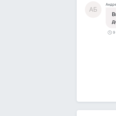
Андр
АБ
В
д
9