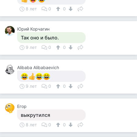
8 лет
0
0
Юрий Корчагин
Так оно и было.
9 лет
0
0
Alibaba Alibabaevich
9 лет
0
0
Егор
выкрутился
8 лет
0
0