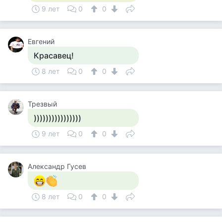
9 лет
0
0
Евгений
Красавец!
8 лет
0
0
Трезвый
))))))))))))))))
9 лет
0
0
Александр Гусев
8 лет
0
0