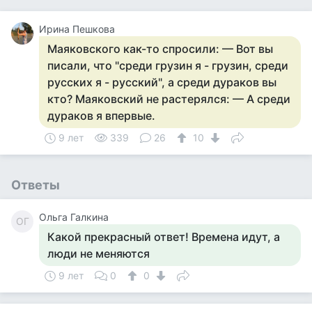
Ирина Пешкова
Маяковского как-то спросили: — Вот вы
писали, что "среди грузин я - грузин, среди
русских я - русский", а среди дураков вы
кто? Маяковский не растерялся: — А среди
дураков я впервые.
9 лет
339
26
10
Ответы
Ольга Галкина
ОГ
Какой прекрасный ответ! Времена идут, а
люди не меняются
9 лет
0
0