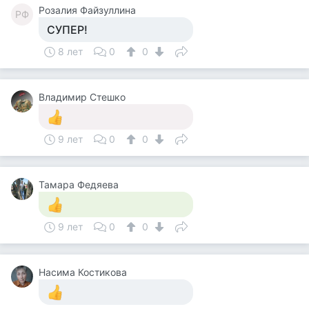
Розалия Файзуллина
РФ
СУПЕР!
8 лет
0
0
Владимир Стешко
9 лет
0
0
Тамара Федяева
9 лет
0
0
Насима Костикова