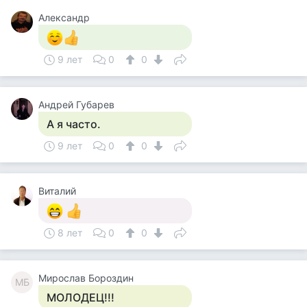
Александр
9 лет
0
0
Андрей Губарев
А я часто.
9 лет
0
0
Виталий
8 лет
0
0
Мирослав Бороздин
МБ
МОЛОДЕЦ!!!