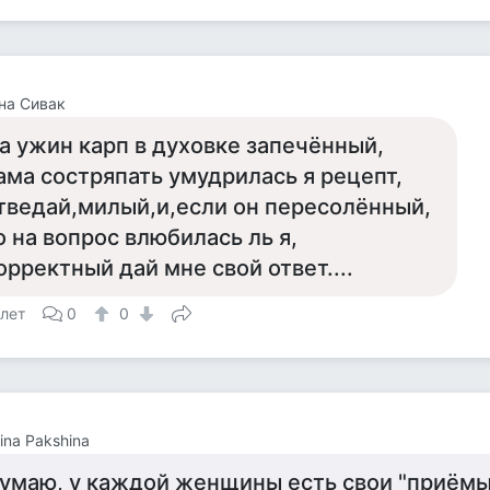
на Сивак
а ужин карп в духовке запечённый,
ама состряпать умудрилась я рецепт,
тведай,милый,и,если он пересолённый,
о на вопрос влюбилась ль я,
орректный дай мне свой ответ....
 лет
0
0
tina Pakshina
умаю, у каждой женщины есть свои "приёмы"