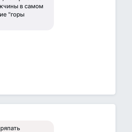
жчины в самом
ие "горы
тряпать