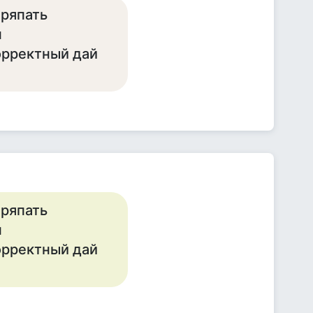
тряпать
н
орректный дай
тряпать
н
орректный дай