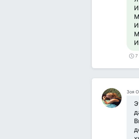
И
М
И
М
И
7
Зоя О
Э
д
В
д
х