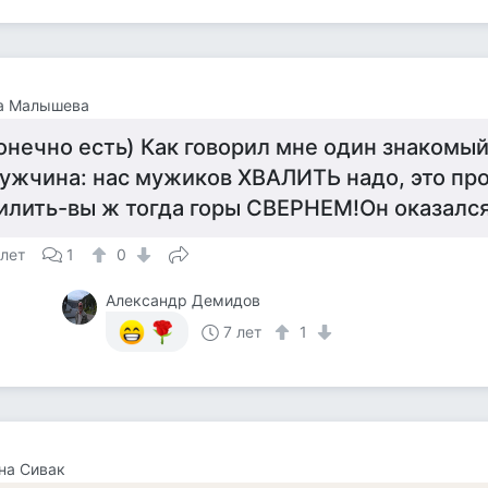
а Малышева
онечно есть) Как говорил мне один знакомы
ужчина: нас мужиков ХВАЛИТЬ надо, это пр
илить-вы ж тогда горы СВЕРНЕМ!Он оказался
 лет
1
0
Александр Демидов
7 лет
1
на Сивак