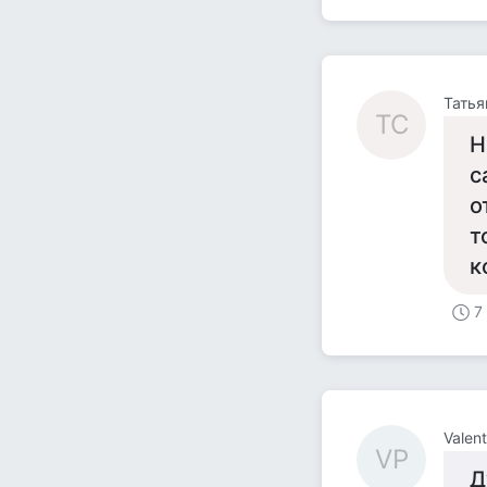
Татья
ТС
Н
с
о
т
к
7
Valen
VP
Д