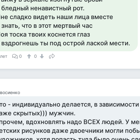
 бледный ненавистный рот.
не сладко видеть наши лица вместе
 знать, что в этот мертвый час
оя тоска твоих коснется глаз
 вздрогнешь ты под острой лаской мести.
 лет
0
0
восиенко
то - индивидуально делается, в зависимости 
аже скрытых))) мужчин.
прочем, вдохновлять надо ВСЕХ людей. У ме
етских рисунков даже двоечники могли побы
удожников, хотя попасть туда было очень сл