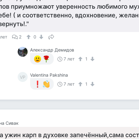
лов приумножают уверенность любимого му
ебе! ( и соответственно, вдохновение, желан
вернуть!."
 лет
2
0
Александр Демидов
7 лет
1
Valentina Pakshina
VP
7 лет
1
на Сивак
а ужин карп в духовке запечённый,сама сос