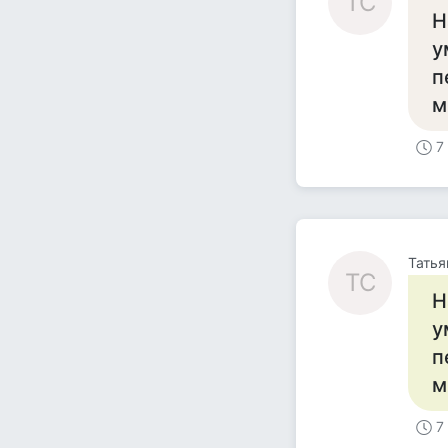
ТС
Н
у
п
м
7
Татья
ТС
Н
у
п
м
7