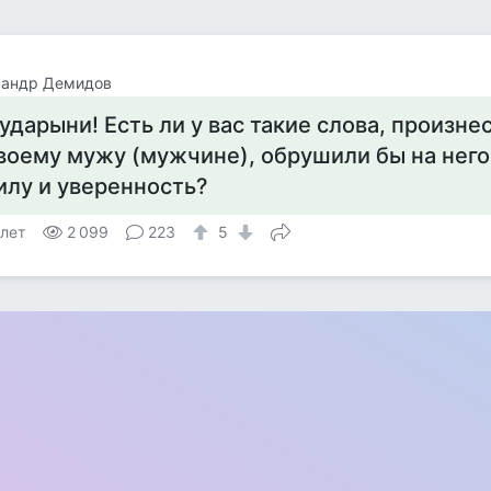
сандр Демидов
ударыни! Есть ли у вас такие слова, произне
воему мужу (мужчине), обрушили бы на него
илу и уверенность?
 лет
2 099
223
5