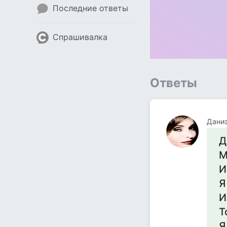
Последние ответы
Спрашивалка
Ответы
Даниэ
Д
М
И
Я
И
Т
Я