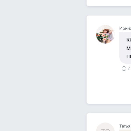
Ирин
к
м
п
7
Татья