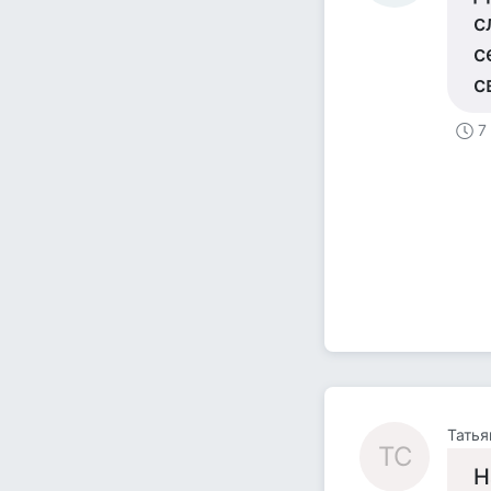
с
с
с
7
Татья
ТС
Н