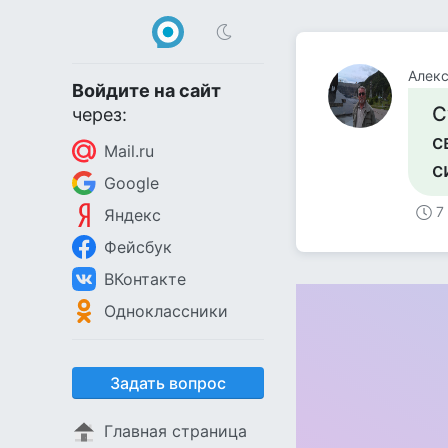
Алек
Войдите на сайт
С
через:
с
Mail.ru
с
Google
7
Яндекс
Фейсбук
ВКонтакте
Одноклассники
Задать вопрос
Главная страница