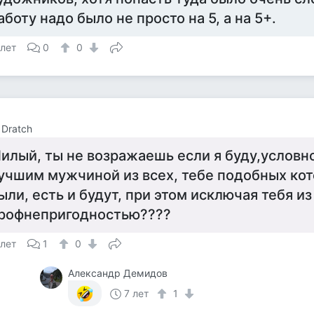
аботу надо было не просто на 5, а на 5+.
 лет
0
0
 Dratch
илый, ты не возражаешь если я буду,условно
учшим мужчиной из всех, тебе подобных кот
ыли, есть и будут, при этом исключая тебя из
рофнепригодностью????
 лет
1
0
Александр Демидов
7 лет
1