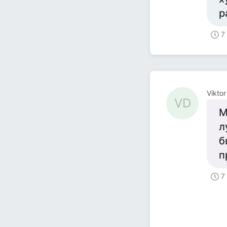
р
7
Viktor
VD
М
л
б
п
7