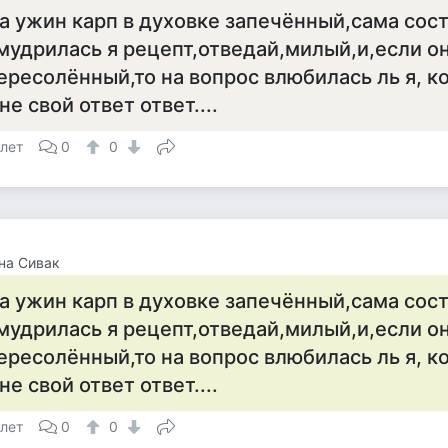
а ужин карп в духовке запечённый,сама сос
мудрилась я рецепт,отведай,милый,и,если о
ересолённый,то на вопрос влюбилась ль я, к
не свой ответ ответ....
 лет
0
0
на Сивак
а ужин карп в духовке запечённый,сама сос
мудрилась я рецепт,отведай,милый,и,если о
ересолённый,то на вопрос влюбилась ль я, к
не свой ответ ответ....
 лет
0
0