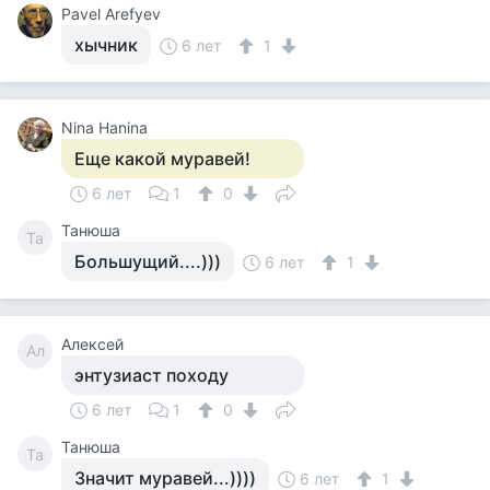
Pavel Arefyev
хычник
6 лет
1
Nina Hanina
Еще какой муравей!
6 лет
1
0
Танюша
Та
Большущий....)))
6 лет
1
Алексей
Ал
энтузиаст походу
6 лет
1
0
Танюша
Та
Значит муравей...))))
6 лет
1