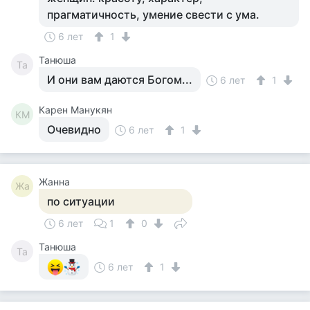
прагматичность, умение свести с ума.
6 лет
1
Танюша
Та
И они вам даются Богом...
6 лет
1
Карен Манукян
КМ
Очевидно
6 лет
1
Жанна
Жа
по ситуации
6 лет
1
0
Танюша
Та
6 лет
1