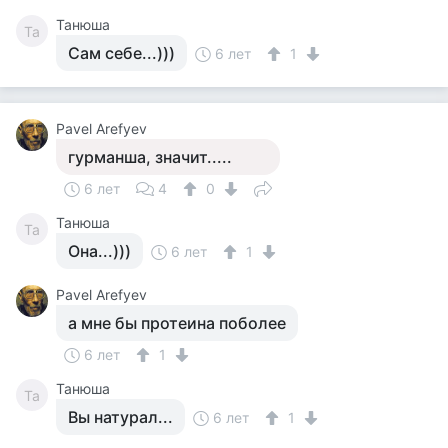
Танюша
Та
Сам себе...)))
6 лет
1
Pavel Arefyev
гурманша, значит.....
6 лет
4
0
Танюша
Та
Она...)))
6 лет
1
Pavel Arefyev
а мне бы протеина поболее
6 лет
1
Танюша
Та
Вы натурал...
6 лет
1