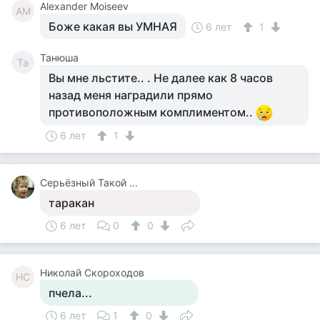
Alexander Moiseev
AM
Боже какая вы УМНАЯ
6 лет
1
Танюша
Та
Вы мне льстите.. . Не далее как 8 часов
назад меня наградили прямо
противоположным комплиментом..
6 лет
1
Серьёзный Такой ...
таракан
6 лет
0
0
Николай Скороходов
НС
пчела...
6 лет
1
0