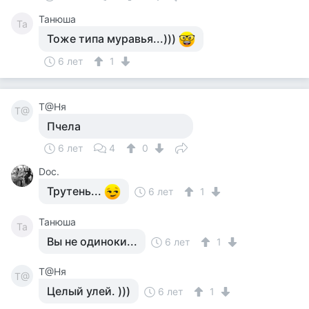
Танюша
Та
Тоже типа муравья...)))
6 лет
1
Т@Ня
Т@
Пчела
6 лет
4
0
Doc.
Трутень...
6 лет
1
Танюша
Та
Вы не одиноки...
6 лет
1
Т@Ня
Т@
Целый улей. )))
6 лет
1