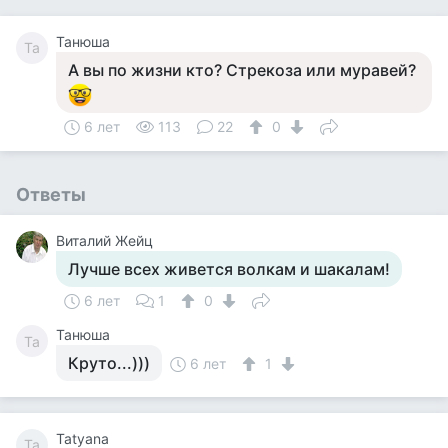
Танюша
Та
А вы по жизни кто? Стрекоза или муравей?
6 лет
113
22
0
Ответы
Виталий Жейц
Лучше всех живется волкам и шакалам!
6 лет
1
0
Танюша
Та
Круто...)))
6 лет
1
Tatyana
Ta