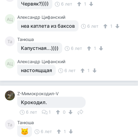
Червяк?))))
6 лет
1
Александр Цифанский
АЦ
неа катлета из баксов
6 лет
1
Танюша
Та
Капустная...))))
6 лет
1
Александр Цифанский
АЦ
настоящщая
6 лет
1
Z-Мимокрокодил-V
Крокодил.
6 лет
1
0
Танюша
Та
6 лет
1