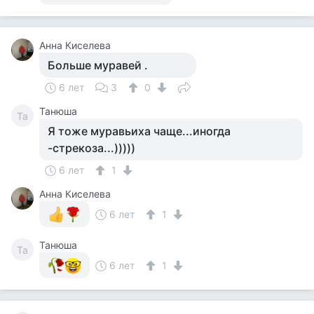
Анна Киселева
Больше муравей .
6 лет
3
0
Танюша
Та
Я тоже муравьиха чаще...иногда
-стрекоза...)))))
6 лет
1
Анна Киселева
6 лет
1
Танюша
Та
6 лет
1