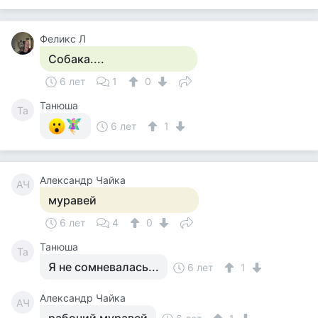
Феликс Л
Собака....
6 лет
1
0
Танюша
Та
6 лет
1
Александр Чайка
АЧ
муравей
6 лет
4
0
Танюша
Та
Я не сомневалась...
6 лет
1
Александр Чайка
АЧ