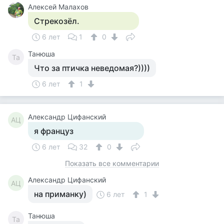
Алексей Малахов
Стрекозёл.
6 лет
1
0
Танюша
Та
Что за птичка неведомая?))))
6 лет
1
Александр Цифанский
АЦ
я француз
6 лет
32
0
Показать все комментарии
Александр Цифанский
АЦ
на приманку)
6 лет
1
Танюша
Та