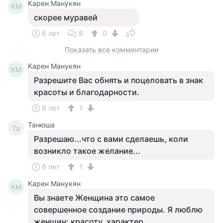
Карен Манукян
КМ
скорее муравей
6 лет
8
0
Показать все комментарии
Карен Манукян
КМ
Разрешите Вас обнять и поцеловать в знак
красоты и благодарности.
6 лет
1
Танюша
Та
Разрешаю...что с вами сделаешь, коли
возникло такое желание...
6 лет
1
Карен Манукян
КМ
Вы знаете Женщина это самое
совершенное создание природы. Я люблю
женщин: красоту, характер,