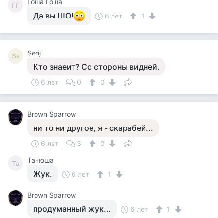
Гоша Гоша
ГГ
Да вы ШО!
6 лет
1
Serij
Se
Кто знаеит? Со стороны видней.
6 лет
0
0
Brown Sparrow
ни то ни другое, я - скарабей...
6 лет
3
0
Танюша
Та
Жук.
6 лет
1
Brown Sparrow
продуманный жук...
6 лет
1