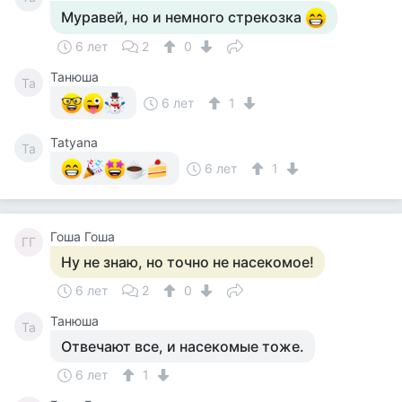
Муравей, но и немного стрекозка
6 лет
2
0
Танюша
Та
6 лет
1
Tatyana
Ta
6 лет
1
Гоша Гоша
ГГ
Ну не знаю, но точно не насекомое!
6 лет
2
0
Танюша
Та
Отвечают все, и насекомые тоже.
6 лет
1