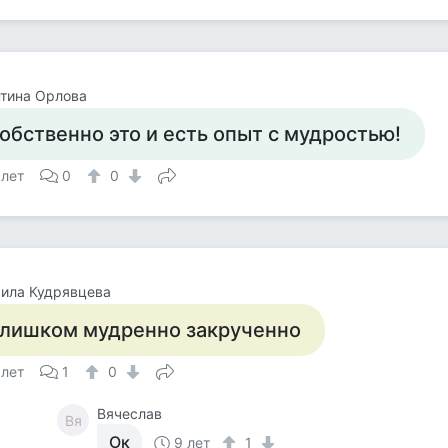
тина Орлова
обственно это и есть опыт с мудростью!
 лет
0
0
ила Кудрявцева
лишком мудренно закрученно
 лет
1
0
Вячеслав
Вя
Ок
9 лет
1