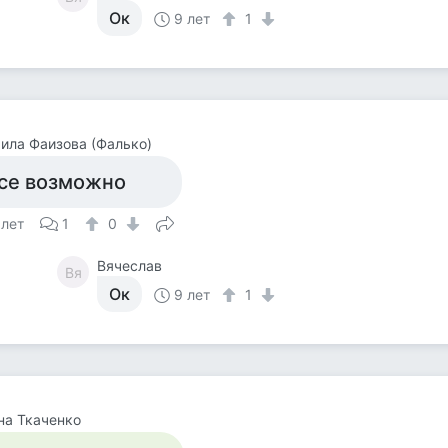
Ок
9 лет
1
ла Фаизова (Фалько)
се возможно
 лет
1
0
Вячеслав
Вя
Ок
9 лет
1
на Ткаченко