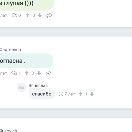
е глупая ))))
 лет
0
0
Сергеевна
огласна .
 лет
1
0
Вячеслав
Вя
спасибо
7 лет
1
irikovich