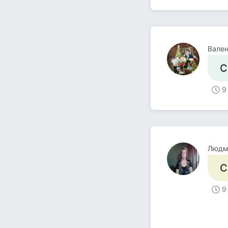
Вален
С
9
Людм
С
9