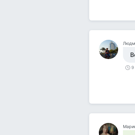
Людми
В
9
Мари