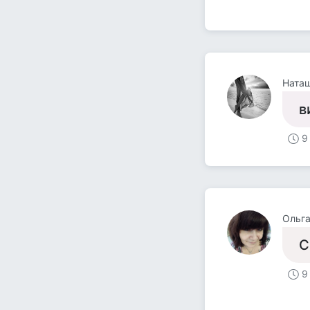
Ната
в
9
Ольг
С
9