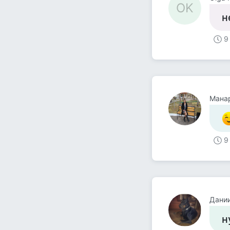
OK
н
9
Мана
9
Даниил
н