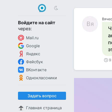
Вяче
Войдите на сайт
Вя
Ч
через:
а
Mail.ru
п
Google
э
Яндекс
9
Фейсбук
ВКонтакте
Одноклассники
Задать вопрос
Главная страница