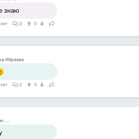
е знаю
 лет
0
0
ра Ибраева
 лет
0
0
 ....
у