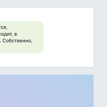
ся,
одит, в
. Собственно,