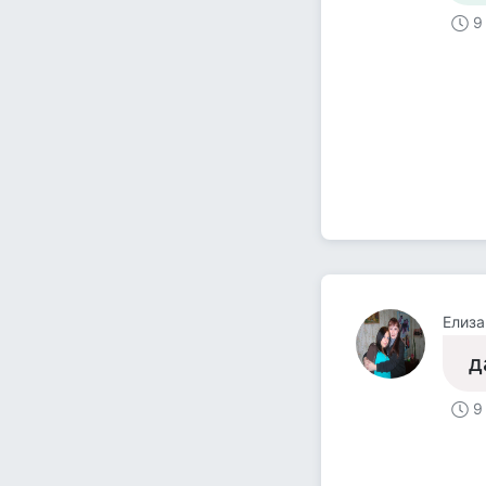
9
Елиза
д
9