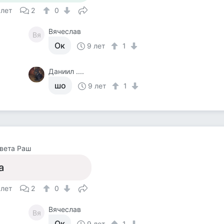
 лет
2
0
Вячеслав
Вя
Ок
9 лет
1
Даниил ....
шо
9 лет
1
вета Раш
а
 лет
2
0
Вячеслав
Вя
Ок
9 лет
1