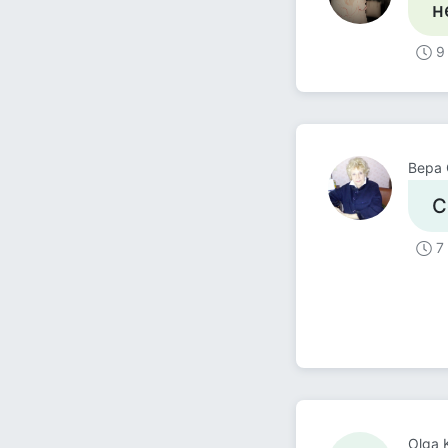
н
9
Вера 
С
7
Olga K