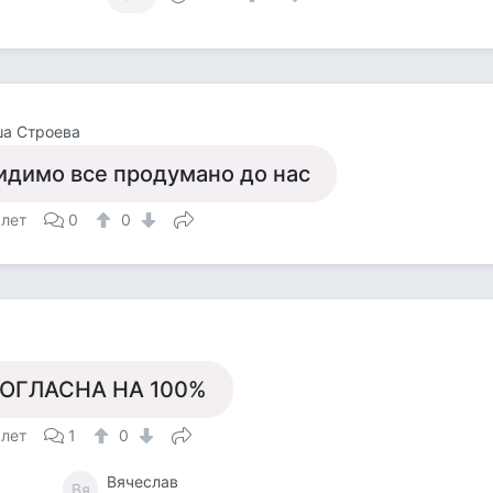
ша Строева
идимо все продумано до нас
 лет
0
0
а
ОГЛАСНА НА 100%
 лет
1
0
Вячеслав
Вя