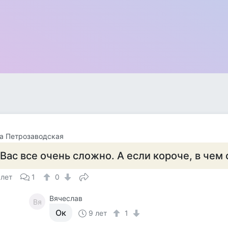
а Петрозаводская
 Вас все очень сложно. А если короче, в чем 
 лет
1
0
Вячеслав
Вя
Ок
9 лет
1