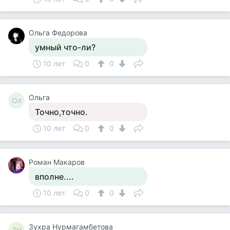
Ольга Федорова
умный что-ли?
10 лет
0
0
Ольга
Ол
Точно,точно.
10 лет
0
0
Роман Макаров
вполне....
10 лет
0
0
Зухра Нурмагамбетова
ЗН