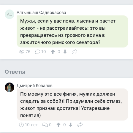
Алтыншаш Садвокасова
АС
Мужы, если у вас появ. лысина и растет
живот - не расстраивайтесь: это вы
превращаетесь из грозного воина в
зажиточного римского сенатора?
76
10
0
Ответы
Дмитрий Ковалёв
По моему это все фигня, мужик должен
следить за собой)! Придумали себе отмаз,
живот признак достатка! Устаревшие
понятия)
10 лет
0
0