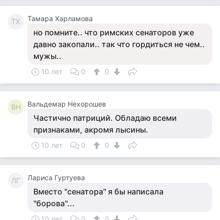
Тамара Харламова
ТХ
но помните.. что римских сенаторов уже
давно закопали.. так что гордиться не чем..
мужы..
10 лет
0
0
Вальдемар Нехорошев
ВН
Частично патриций. Обладаю всеми
признаками, акромя лысины.
10 лет
0
0
Лариса Гуртуева
ЛГ
Вместо "сенатора" я бы написала
"борова"...
10 лет
0
0