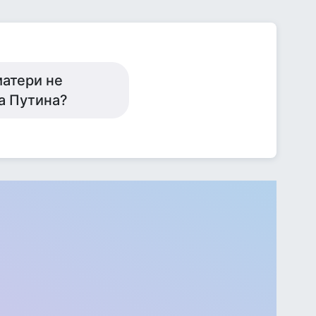
матери не
а Путина?