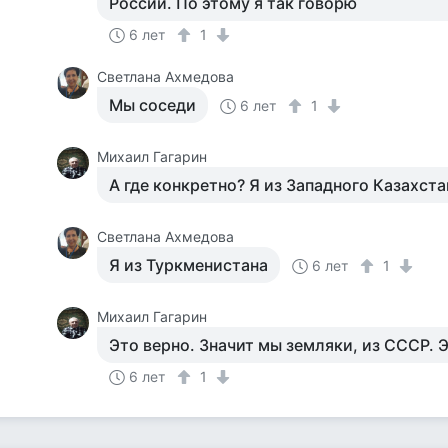
России. По этому я так говорю
6 лет
1
Светлана Ахмедова
Мы соседи
6 лет
1
Михаил Гагарин
А где конкретно? Я из Западного Казахста
Светлана Ахмедова
Я из Туркменистана
6 лет
1
Михаил Гагарин
Это верно. Значит мы земляки, из СССР. Э
6 лет
1