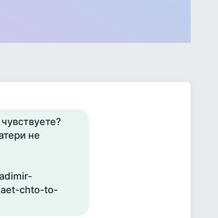
 чувствуете?
атери не
adimir-
aet-chto-to-