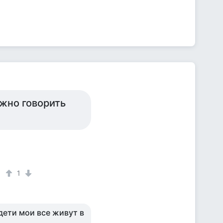
ожно говорить
1
дети мои все живут в