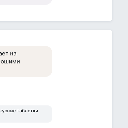
ает на
орошими
вкусные таблетки