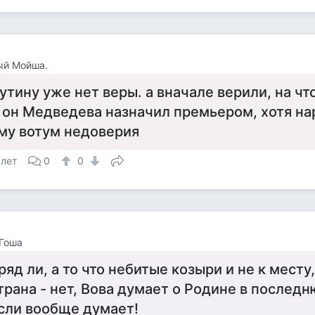
ый Мойша.
утину уже нет веры. а вначале верили, на чт
 он Медведева назначил премьером, хотя на
му вотум недоверия
 лет
0
0
Гоша
ряд ли, а то что небитые козыри и не к месту,
трана - нет, Вова думает о Родине в послед
сли вообще думает!