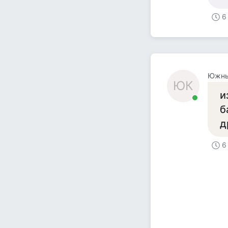
6
Южны
ЮК
и
б
д
6