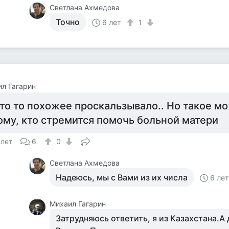
Светлана Ахмедова
Точно
6 лет
1
л Гагарин
то то похожее проскальзывало.. Но такое м
ому, кто стремится помочь больной матери
 лет
6
0
Светлана Ахмедова
Надеюсь, мы с Вами из их числа
6 лет
Михаил Гагарин
Затрудняюсь ответить, я из Казахстана.А 