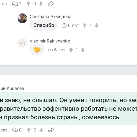
 лет
2
0
Светлана Ахмедова
Спасибо
6 лет
1
Vladimir Rakivnenko
VR
6 лет
1
ий Киселев
е знаю, не слышал. Он умеет говорить, но за
равительство эффективно работать не может.
н признал болезнь страны, сомневаюсь.
 лет
0
0