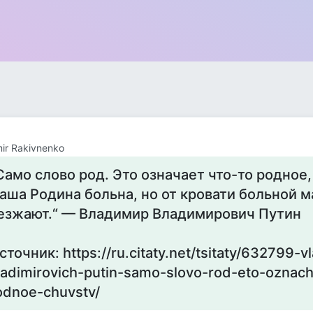
mir Rakivnenko
Само слово род. Это означает что-то родное,
аша Родина больна, но от кровати больной м
езжают.“ — Владимир Владимирович Путин
сточник: https://ru.citaty.net/tsitaty/632799-vl
ladimirovich-putin-samo-slovo-rod-eto-oznach
odnoe-chuvstv/