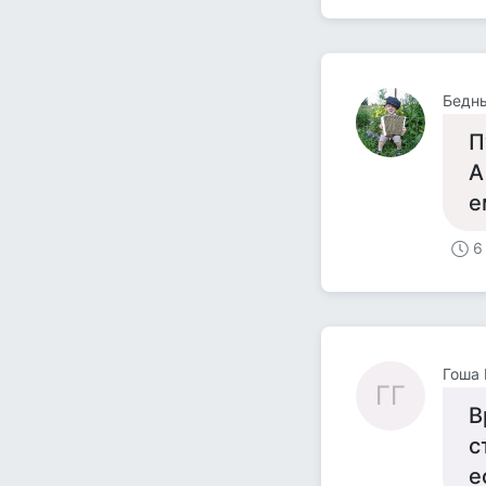
Бедн
П
А
е
6
Гоша 
ГГ
В
с
е