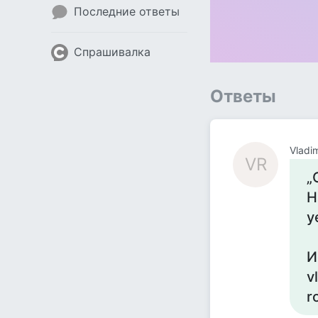
Последние ответы
Спрашивалка
Ответы
Vladi
VR
„
Н
у
И
v
r