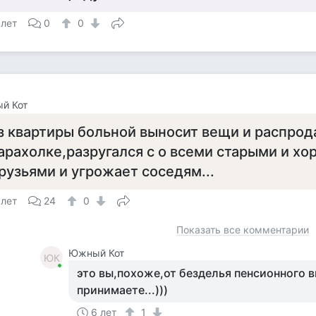
 лет
0
0
й Кот
з квартиры больной выносит вещи и распрод
арахолке,разругался с о всеми старыми и х
рузьями и угрожает соседям...
 лет
24
0
Показать все комментарии
Южный Кот
ЮК
это вы,похоже,от безделья пенсионного 
принимаете...)))
6 лет
1