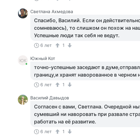
Светлана Ахмедова
Спасибо, Василий. Если он действительно 
сомневаюсь), то слишком он похож на на
Успешные люди так себя не ведут.
6 лет
1
Южный Кот
ЮК
точно-успешные заседают в думе,отправл
границу,и хранят наворованное в черном н
6 лет
1
Василий Давыдов
Согласен с вами, Светлана. Очередной ны
сумевший ни наворовать при развале стр
работать на её развитие.
6 лет
1