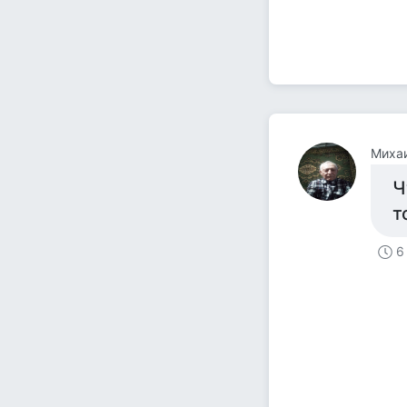
Михаи
Ч
т
6