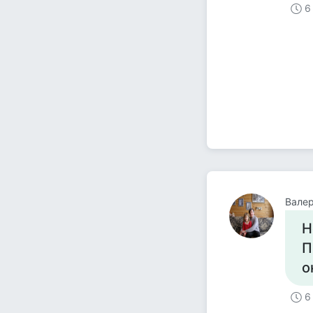
6
Валер
Н
П
о
6