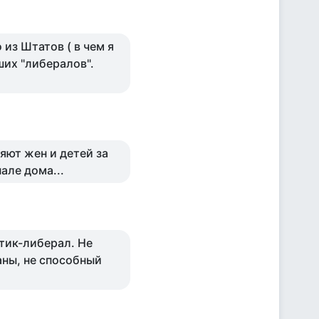
из Штатов ( в чем я
ших "либералов".
яют жен и детей за
але дома...
тик-либерал. Не
аны, не способный