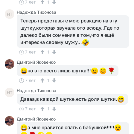
7 лет
1
Надежда Тихонова
НТ
Теперь представьте мою реакцию на эту
шутку,которая звучала ото всюду..Где то
далеко были сомнения в том,что я ещё
интересна своему мужу...
7 лет
1
Дмитрий Яковенко
но это всего лишь шутка!!!
7 лет
1
Надежда Тихонова
НТ
Даааа,в каждой шутке,есть доля шутки.
7 лет
1
Дмитрий Яковенко
а мне нравится спать с бабушкой!!!!!