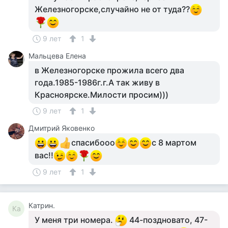
Железногорске,случайно не от туда??
9 лет
1
Мальцева Елена
в Железногорске прожила всего два
года.1985-1986г.г.А так живу в
Красноярске.Милости просим)))
9 лет
1
Дмитрий Яковенко
спасибооо
с 8 мартом
вас!!
9 лет
1
Катрин.
Ка
У меня три номера.
44-поздновато, 47-