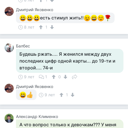
Дмитрий Яковенко
есть стимул жить!!
8 лет
1
Балбес
Будешь ржать.... Я женился между двух
последних цифр одной карты... до 19-ти и
второй.... 74-и
9 лет
1
0
Дмитрий Яковенко
9 лет
1
Александр Клименко
А что вопрос только к девочкам??? У меня