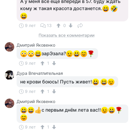
А у меня все еще впереди в 57. буду ждать
кому ж такая красота достанется.
9 лет
13
0
Показать все комментарии
Дмитрий Яковенко
зарЭзала?
9 лет
1
Дура Впечатлительная
не крови боюсь! Пусть живет!
9 лет
1
Дмитрий Яковенко
с первым днём лета вас!!
9 лет
1