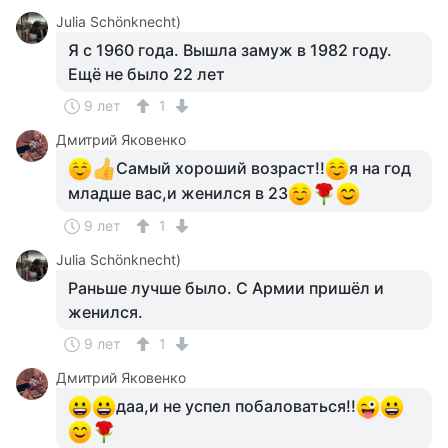
Julia Schönknecht)
Я с 1960 года. Вышла замуж в 1982 году.
Ещё не было 22 лет
9 лет
1
Дмитрий Яковенко
Самый хороший возраст!!
я на год
младше вас,и женился в 23
9 лет
1
Julia Schönknecht)
Раньше лучше было. С Армии пришёл и
женился.
9 лет
1
Дмитрий Яковенко
даа,и не успел побаловаться!!