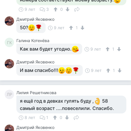
9 лет
3
0
Дмитрий Яковенко
50?
9 лет
1
Галина Котенёва
ГК
Как вам будет угодно.
9 лет
1
Дмитрий Яковенко
И вам спасибо!!!
9 лет
1
Лилия Решетникова
ЛР
я ещё год в девках гулять буду ,
58
самый возраст ....повеселили. Спасибо.
8 лет
1
0
Дмитрий Яковенко