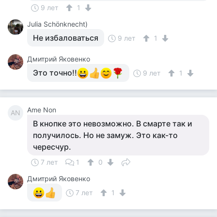
9 лет
1
Julia Schönknecht)
Не избаловаться
9 лет
1
Дмитрий Яковенко
Это точно!!
9 лет
1
Ame Non
AN
В кнопке это невозможно. В смарте так и
получилось. Но не замуж. Это как-то
чересчур.
7 лет
1
0
Дмитрий Яковенко
7 лет
1