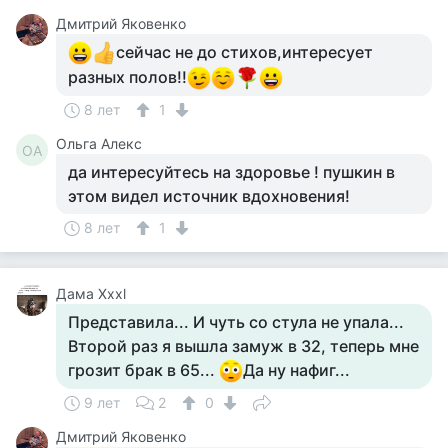
Дмитрий Яковенко
сейчас не до стихов,интересует
разных полов!!
8 лет
1
Ольга Алекс
ОА
да интересуйтесь на здоровье ! пушкин в
этом видел источник вдохновения!
8 лет
1
Дама Хххl
Представила... И чуть со стула не упала...
Второй раз я вышла замуж в 32, теперь мне
грозит брак в 65...
Да ну нафиг...
9 лет
2
0
Дмитрий Яковенко