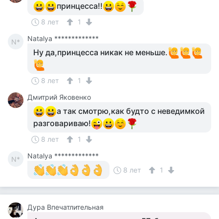
принцесса!!
8 лет
1
Natalya *************
N*
Ну да,принцесса никак не меньше.
8 лет
1
Дмитрий Яковенко
а так смотрю,как будто с неведимкой
разговариваю!
8 лет
1
Natalya *************
N*
8 лет
1
Дура Впечатлительная