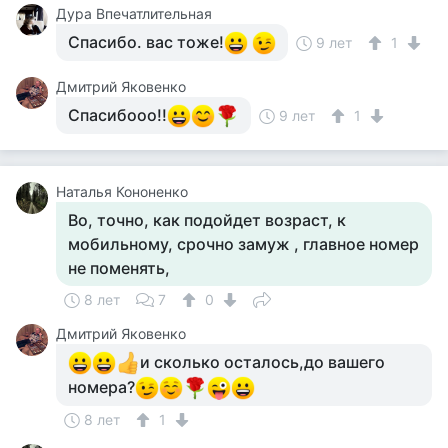
Дура Впечатлительная
Спасибо. вас тоже!
9 лет
1
Дмитрий Яковенко
Спасибооо!!
9 лет
1
Наталья Кононенко
Во, точно, как подойдет возраст, к
мобильному, срочно замуж , главное номер
не поменять,
8 лет
7
0
Дмитрий Яковенко
и сколько осталось,до вашего
номера?
8 лет
1