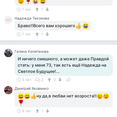
7 лет
1
Надежда Тихонова
НТ
Браво!!Всего вам хорошего
7 лет
1
Галина Капитанова
И ничего смешного, а может даже Правдой
стать: у меня 73, так есть ещё Надежда на
Светлое Будущее!...
9 лет
2
0
Дмитрий Яковенко
ну да,в любви нет возроста!!
9 лет
1