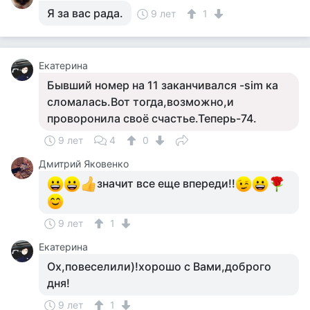
Я за вас рада.
9 лет
1
Екатерина
Бывший номер на 11 заканчивался -sim ка
сломалась.Вот тогда,возможно,и
проворонила своё счастье.Теперь-74.
9 лет
4
0
Дмитрий Яковенко
значит все еще впереди!!
9 лет
1
Екатерина
Ох,повеселили)!хорошо с Вами,доброго
дня!
9 лет
1