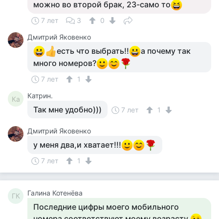
можно во второй брак, 23-само то
7 лет
3
0
Дмитрий Яковенко
есть что выбрать!!
а почему так
много номеров?
7 лет
1
Катрин.
Ка
Так мне удобно)))
7 лет
1
Дмитрий Яковенко
у меня два,и хватает!!!
7 лет
1
Галина Котенёва
ГК
Последние цифры моего мобильного
номера соответствуют моему возрасту.