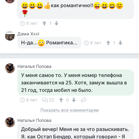
как романтично!!
9 лет
1
Дама Хххl
Н-да...
Романтика...
9 лет
1
Наталья Попова
У меня самое то. У меня номер телефона
заканчивается на 25. Хотя, замуж вышла в
21 год, тогда мобил не было.
9 лет
22
0
Показать все комментарии
Наталья Попова
Добрый вечер! Меня не за что разыскивать.
Я. как Остап Бендер, который говорил - Я