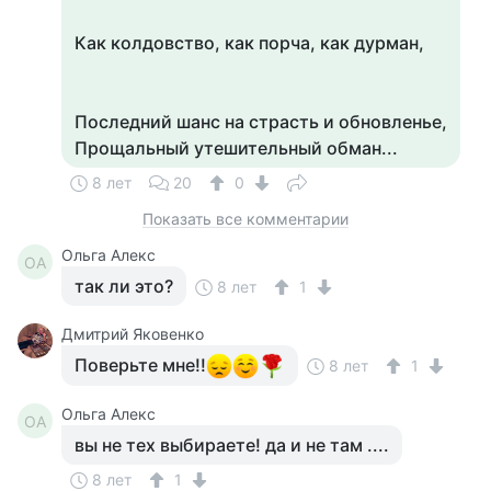
Как колдовство, как порча, как дурман,
Последний шанс на страсть и обновленье,
Прощальный утешительный обман...
8 лет
20
0
Показать все комментарии
Ольга Алекс
ОА
так ли это?
8 лет
1
Дмитрий Яковенко
Поверьте мне!!
8 лет
1
Ольга Алекс
ОА
вы не тех выбираете! да и не там ....
8 лет
1