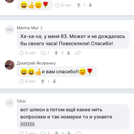
8 лет
1
Marina Mur :)
MM
Ха-ха-ха, у меня 83. Может и не дождалась
бы своего часа! Повеселили! Спасибо!
9 лет
1
0
Дмитрий Яковенко
и вам спасибо!!
9 лет
1
Oksi
Ok
вот шпион а потом ещё какие нить
вопросики и так номерки то и узнаете
))))))))
7 лет
3
0