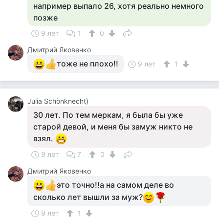
например выпало 26, хотя реально немного
позже
9 лет
1
0
Дмитрий Яковенко
тоже не плохо!!
9 лет
1
Julia Schönknecht)
30 лет. По тем меркам, я была бы уже
старой девой, и меня бы замуж никто не
взял.
9 лет
7
0
Дмитрий Яковенко
это точно!!а на самом деле во
сколько лет вышли за муж?
9 лет
1