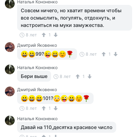
Наталья Кононенко
Совсем ничего, но хватит времени чтобы
все осмыслить, погулять, отдохнуть, и
настроиться на муки замужества.
8 лет
1
Дмитрий Яковенко
99?
8 лет
1
Наталья Кононенко
Бери выше
8 лет
1
Дмитрий Яковенко
101?
8 лет
1
Наталья Кононенко
Давай на 110,десятка красивое число
8 лет
1