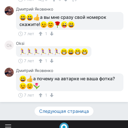
Дмитрий Яковенко
а вы мне сразу свой номерок
скажите!
7 лет
1
Oksi
Ok
7 лет
1
Дмитрий Яковенко
а почему на автарке не ваша фотка?
7 лет
1
Следующая страница