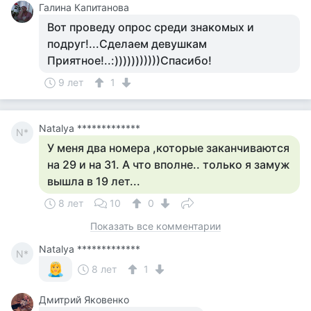
Галина Капитанова
Вот проведу опрос среди знакомых и
подруг!...Сделаем девушкам
Приятное!..:)))))))))))Спасибо!
9 лет
1
Natalya *************
N*
У меня два номера ,которые заканчиваются
на 29 и на 31. А что вполне.. только я замуж
вышла в 19 лет...
8 лет
10
0
Показать все комментарии
Natalya *************
N*
8 лет
1
Дмитрий Яковенко