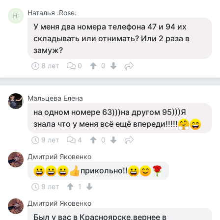
Наталья :Rose:
Н:
У меня два номера телефона 47 и 94 их
складывать или отнимать? Или 2 раза в
замуж?
8 лет
0
0
Мальцева Елена
на одном номере 63)))на другом 95)))Я
знала что у меня всё ещё впереди!!!!!
9 лет
4
0
Дмитрий Яковенко
прикольно!!
9 лет
1
Дмитрий Яковенко
Был у вас в Красноярске,вернее в