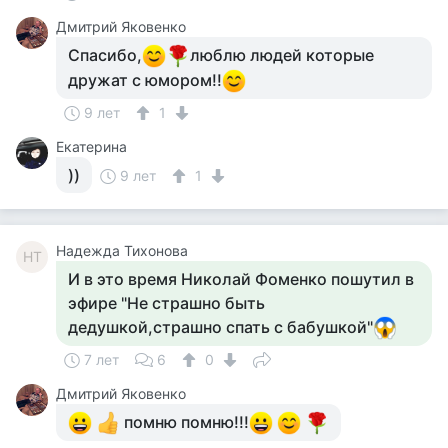
Дмитрий Яковенко
Спасибо,
люблю людей которые
дружат с юмором!!
9 лет
1
Екатерина
))
9 лет
1
Надежда Тихонова
НТ
И в это время Николай Фоменко пошутил в
эфире "Не страшно быть
дедушкой,страшно спать с бабушкой"
7 лет
6
0
Дмитрий Яковенко
помню помню!!!