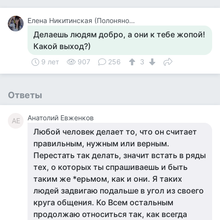
Елена Никитинская (Полонянова)
Делаешь людям добро, а они к тебе жопой!
Какой выход?)
9 лет
907
256
3
Ответы
Анатолий Евженков
АЕ
Любой человек делает то, что он считает
правильным, нужным или верным.
Перестать так делать, значит встать в ряды
тех, о которых ты спрашиваешь и быть
таким же *ерьмом, как и они. Я таких
людей задвигаю подальше в угол из своего
круга общения. Ко Всем остальным
продолжаю относиться так, как всегда