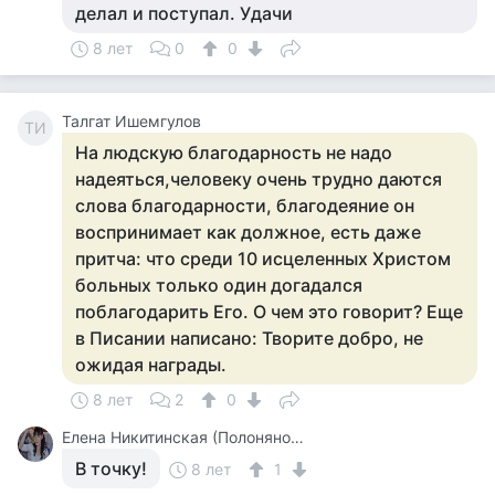
делал и поступал. Удачи
8 лет
0
0
Талгат Ишемгулов
ТИ
На людскую благодарность не надо
надеяться,человеку очень трудно даются
слова благодарности, благодеяние он
воспринимает как должное, есть даже
притча: что среди 10 исцеленных Христом
больных только один догадался
поблагодарить Его. О чем это говорит? Еще
в Писании написано: Творите добро, не
ожидая награды.
8 лет
2
0
Елена Никитинская (Полонянова)
В точку!
8 лет
1