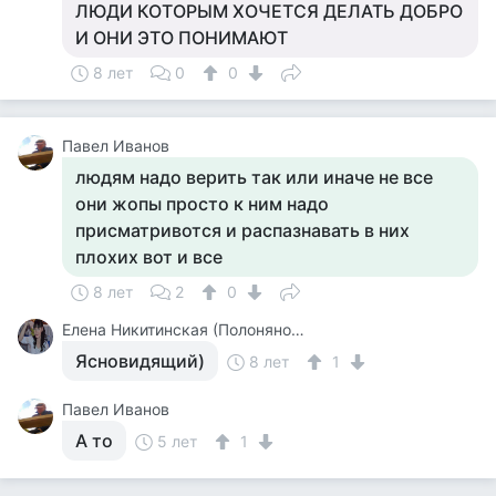
ЛЮДИ КОТОРЫМ ХОЧЕТСЯ ДЕЛАТЬ ДОБРО
И ОНИ ЭТО ПОНИМАЮТ
8 лет
0
0
Павел Иванов
людям надо верить так или иначе не все
они жопы просто к ним надо
присматривотся и распазнавать в них
плохих вот и все
8 лет
2
0
Елена Никитинская (Полонянова)
Ясновидящий)
8 лет
1
Павел Иванов
А то
5 лет
1