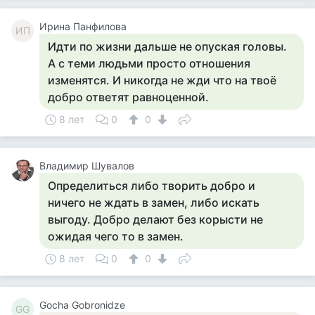
Ирина Панфилова
ИП
Идти по жизни дальше не опуская головы.
А с теми людьми просто отношения
изменятся. И никогда не жди что на твоё
добро ответят равноценной.
8 лет
0
0
Владимир Шувалов
Определиться либо творить добро и
ничего не ждать в замен, либо искать
выгоду. Добро делают без корысти не
ожидая чего то в замен.
8 лет
0
0
Gocha Gobronidze
GG