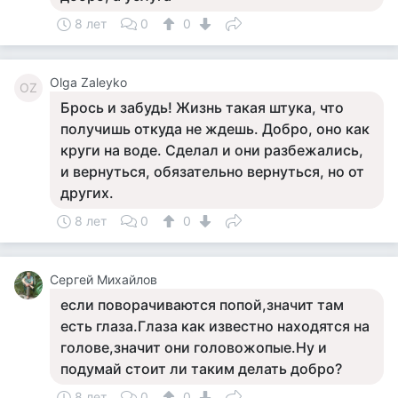
8 лет
0
0
Olga Zaleyko
OZ
Брось и забудь! Жизнь такая штука, что
получишь откуда не ждешь. Добро, оно как
круги на воде. Сделал и они разбежались,
и вернуться, обязательно вернуться, но от
других.
8 лет
0
0
Сергей Михайлов
если поворачиваются попой,значит там
есть глаза.Глаза как известно находятся на
голове,значит они головожопые.Ну и
подумай стоит ли таким делать добро?
8 лет
0
0