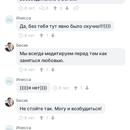
8 лет
6
0
Инесса
Ин
Да, без тебя тут явно было скучно!!!))))
8 лет
1
Бесик
Мы всегда медитируем перед тем как
заняться любовью.
8 лет
1
Инесса
Ин
)))))я нет))))
8 лет
1
Бесик
Не стойте так. Могу и возбудиться!
8 лет
1
Инесса
Ин