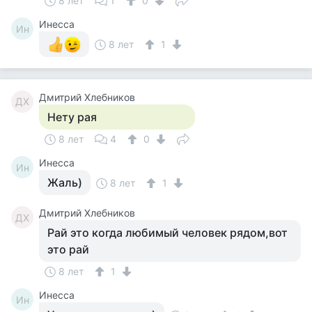
8 лет
1
0
Инесса
Ин
8 лет
1
Дмитрий Хлебников
ДХ
Нету рая
8 лет
4
0
Инесса
Ин
Жаль)
8 лет
1
Дмитрий Хлебников
ДХ
Рай это когда любимый человек рядом,вот
это рай
8 лет
1
Инесса
Ин