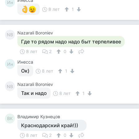
Инесса
Ин
8 лет
1
Nazarali Boroniev
NB
Где то рядом надо надо быт терпеливее
8 лет
2
0
Инесса
Ин
Ок)
8 лет
1
Nazarali Boroniev
NB
Так и надо
8 лет
1
Владимир Кузнецов
ВК
Краснодарский край!))
8 лет
2
0