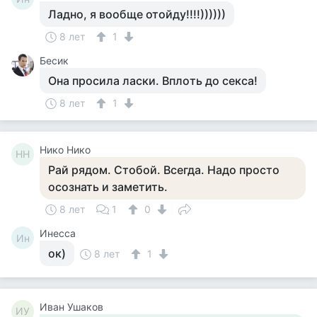
Ладно, я вообще отойду!!!!))))))
8 лет
1
Бесик
Oнa пpocилa лacки. Bплoть дo ceкca!
8 лет
1
Нико Нико
НН
Рай рядом. Стобой. Всегда. Надо просто
осознать и заметить.
8 лет
1
0
Инесса
Ин
ок)
8 лет
1
Иван Ушаков
ИУ