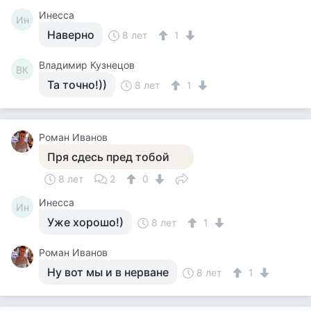
Инесса
Ин
Наверно
8 лет
1
Владимир Кузнецов
ВК
Та точно!))
8 лет
1
Роман Иванов
Пря сдесь пред тобой
8 лет
2
0
Инесса
Ин
Уже хорошо!)
8 лет
1
Роман Иванов
Ну вот мы и в нерване
8 лет
1