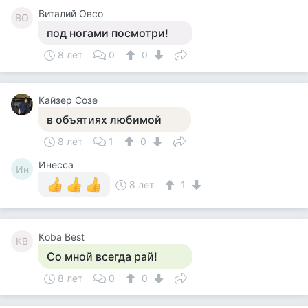
Виталий Овсо
ВО
под ногами посмотри!
8 лет
0
0
Кайзер Созе
в объятиях любимой
8 лет
1
0
Инесса
Ин
8 лет
1
Кoba Вest
КВ
Со мной всегда рай!
8 лет
0
0