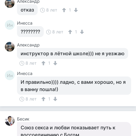
Александр
отказ
8 лет
1
Инесса
Ин
????????
8 лет
1
Александр
инструктор в лётной школе))) не я уезжаю
8 лет
1
Инесса
Ин
И правильно)))) ладно, с вами хорошо, но я
в ванну пошла!)
8 лет
1
Бесик
Союз секса и любви показывает путь к
воссоединению с Богом.