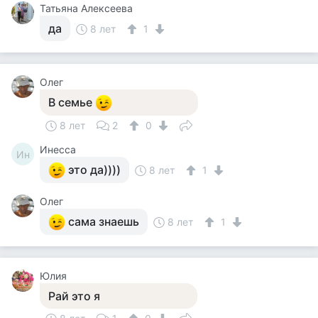
Татьяна Алексеева
да
8 лет
1
Олег
В семье
8 лет
2
0
Инесса
Ин
это да))))
8 лет
1
Олег
сама знаешь
8 лет
1
Юлия
Рай это я