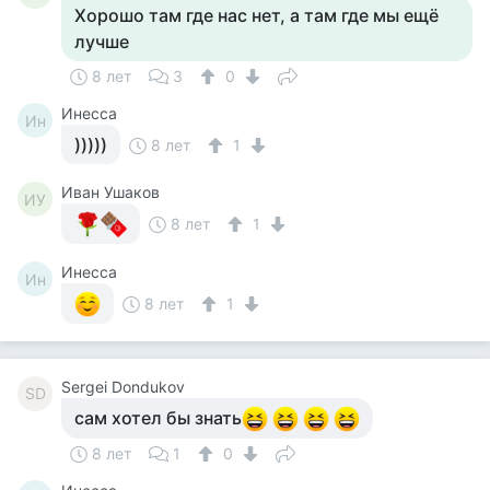
Хорошо там где нас нет, а там где мы ещё
лучше
8 лет
3
0
Инесса
Ин
)))))
8 лет
1
Иван Ушаков
ИУ
8 лет
1
Инесса
Ин
8 лет
1
Sergei Dondukov
SD
сам хотел бы знать
8 лет
1
0