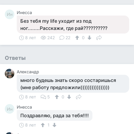
Инесса
Ин
Без тебя my life уходит из под
ног........Расскажи, где рай??????????
8 лет
242
22
0
Ответы
Александр
много будешь знать скоро состаришься
(мне работу предложили))))))))))))))))
8 лет
5
0
Инесса
Ин
Поздравляю, рада за тебя!!!!
8 лет
1