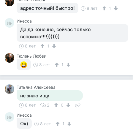
адрес точный! быстро!
8 лет
1
Инесса
Ин
Да да конечно, сейчас только
вспомню!!!!)))))))
8 лет
1
Тюлень Любви
8 лет
1
Татьяна Алексеева
не знаю ищу
8 лет
2
0
Инесса
Ин
Ок)
8 лет
1