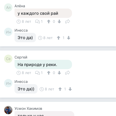
Алёна
Ал
у каждого свой рай
8 лет
1
0
Инесса
Ин
Это да)
8 лет
1
Сергей
Се
На природе у реки.
8 лет
1
0
Инесса
Ин
Это да))
8 лет
1
Усмон Хакимов
только у нас