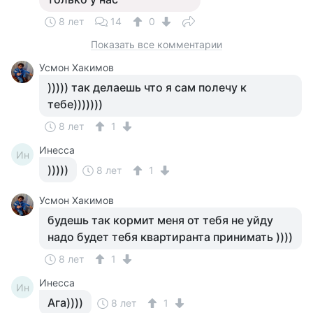
8 лет
14
0
Показать все комментарии
Усмон Хакимов
))))) так делаешь что я сам полечу к
тебе)))))))
8 лет
1
Инесса
Ин
)))))
8 лет
1
Усмон Хакимов
будешь так кормит меня от тебя не уйду
надо будет тебя квартиранта принимать ))))
8 лет
1
Инесса
Ин
Ага))))
8 лет
1