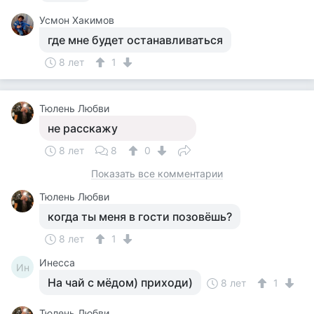
Усмон Хакимов
где мне будет останавливаться
8 лет
1
Тюлень Любви
не расскажу
8 лет
8
0
Показать все комментарии
Тюлень Любви
когда ты меня в гости позовёшь?
8 лет
1
Инесса
Ин
На чай с мёдом) приходи)
8 лет
1
Тюлень Любви