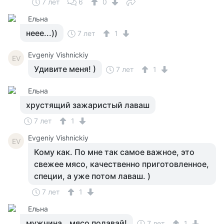
7 лет
6
0
Ельна
неее...))
7 лет
1
Evgeniy Vishnickiy
EV
Удивите меня! )
7 лет
1
Ельна
хрустящий зажаристый лаваш
7 лет
1
Evgeniy Vishnickiy
EV
Кому как. По мне так самое важное, это
свежее мясо, качественно приготовленное,
специи, а уже потом лаваш. )
7 лет
1
Ельна
мужчина...мясо подавай!
7 лет
1