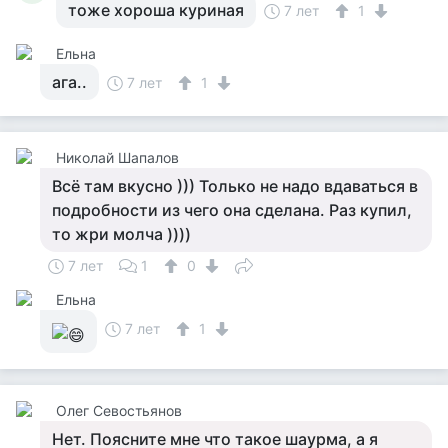
тоже хороша куриная
7 лет
1
Ельна
ага..
7 лет
1
Николай Шапалов
Всё там вкусно ))) Только не надо вдаваться в
подробности из чего она сделана. Раз купил,
то жри молча ))))
7 лет
1
0
Ельна
7 лет
1
Олег Севостьянов
Нет. Поясните мне что такое шаурма, а я