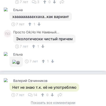
7 лет
3
0
Ельна
хаааааааааххаха..как вариант
7 лет
1
Просто Ой,Но Не Наивный...
ПО
Экологически чистый причем
7 лет
1
Ельна
7 лет
1
Валерий Овчинников
Нет не знаю т.к. её не употребляю
7 лет
14
0
Показать все комментарии