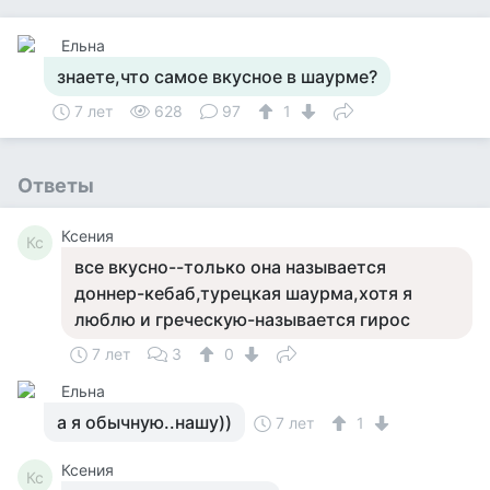
Ельна
знаете,что самое вкусное в шаурме?
7 лет
628
97
1
Ответы
Ксения
Кс
все вкусно--только она называется
доннер-кебаб,турецкая шаурма,хотя я
люблю и греческую-называется гирос
7 лет
3
0
Ельна
а я обычную..нашу))
7 лет
1
Ксения
Кс