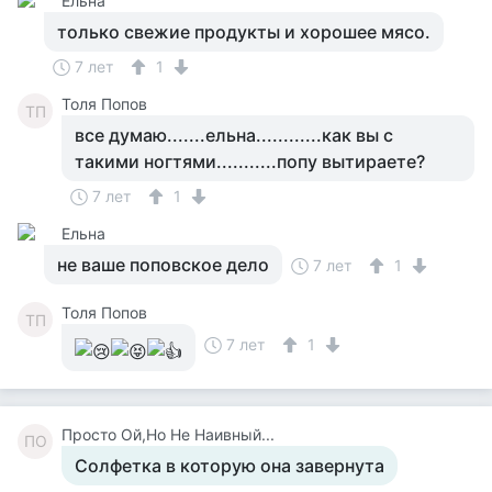
Ельна
только свежие продукты и хорошее мясо.
7 лет
1
Толя Попов
ТП
все думаю.......ельна............как вы с
такими ногтями...........попу вытираете?
7 лет
1
Ельна
не ваше поповское дело
7 лет
1
Толя Попов
ТП
7 лет
1
Просто Ой,Но Не Наивный...
ПО
Солфетка в которую она завернута