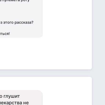
из этого рассказа?
аться!
о глушит
лекарства не