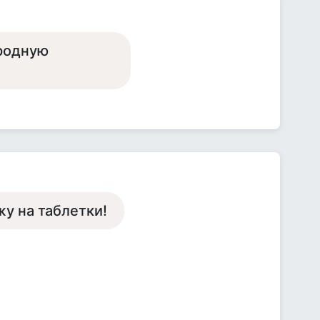
ародную
жу на таблетки!