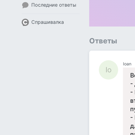
Последние ответы
Спрашивалка
Ответы
Ioan
Io
В
-
-
в
п
-
д
п