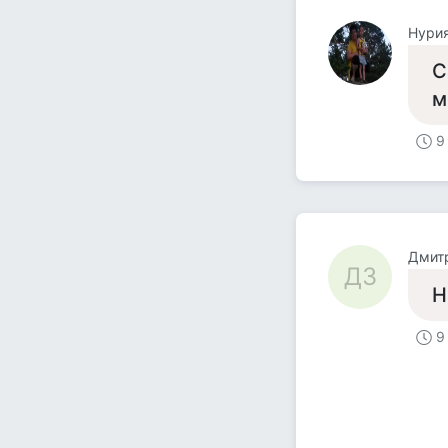
Нури
С
м
9
Дмит
ДЗ
Н
9