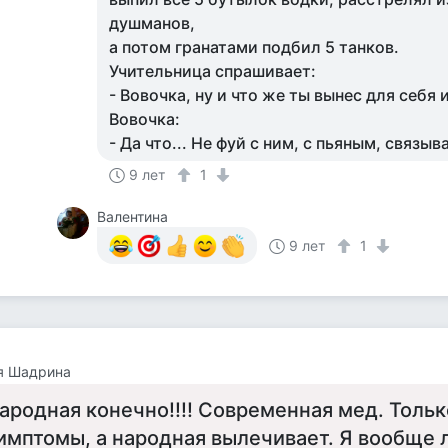
душманов,
а потом гранатами подбил 5 танков.
Учительница спрашивает:
- Вовочка, ну и что же ты вынес для себя 
Вовочка:
- Да что... Не фуй с ним, с пьяным, связыв
9 лет
1
Валентина
9 лет
1
я Шадрина
ародная конечно!!!! Современная мед. Тольк
имптомы, а народная вылечивает. Я вообще 