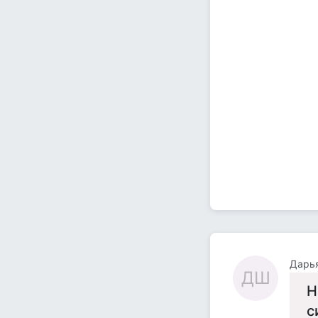
Дарь
ДШ
Н
с