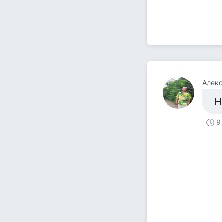
Алек
Н
9