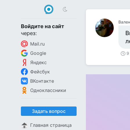
Вален
Войдите на сайт
В
через:
л
Mail.ru
Google
9
Яндекс
Фейсбук
ВКонтакте
Одноклассники
Задать вопрос
Главная страница