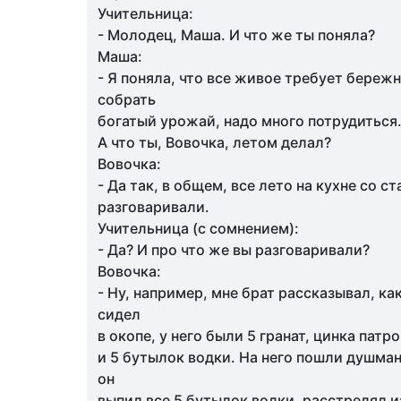
Учительница:
- Молодец, Маша. И что же ты поняла?
Маша:
- Я поняла, что все живое требует бережн
собрать
богатый урожай, надо много потрудиться
А что ты, Вовочка, летом делал?
Вовочка:
- Да так, в общем, все лето на кухне со 
разговаривали.
Учительница (с сомнением):
- Да? И про что же вы разговаривали?
Вовочка:
- Ну, например, мне брат рассказывал, как
сидел
в окопе, у него были 5 гранат, цинка патр
и 5 бутылок водки. На него пошли душман
он
выпил все 5 бутылок водки, расстрелял и