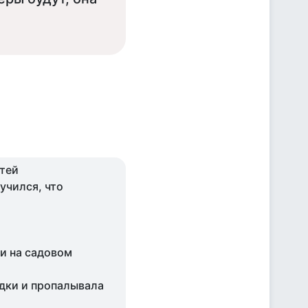
етей
аучился, что
ли на садовом
дки и пропалывала