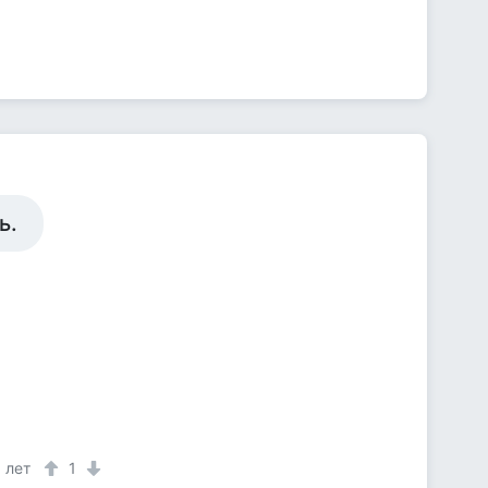
ь.
 лет
1