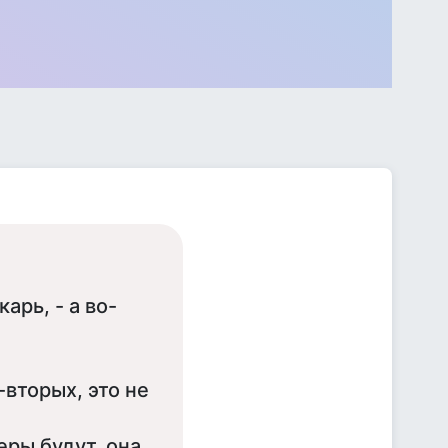
арь, - а во-
о-вторых, это не
еры будут, она