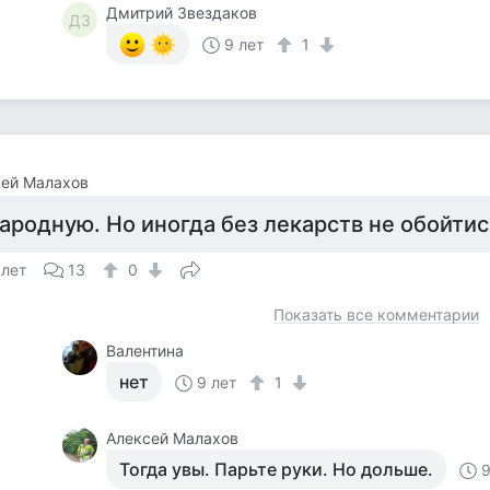
Дмитрий Звездаков
ДЗ
9 лет
1
сей Малахов
ародную. Но иногда без лекарств не обойтис
 лет
13
0
Показать все комментарии
Валентина
нет
9 лет
1
Алексей Малахов
Тогда увы. Парьте руки. Но дольше.
9