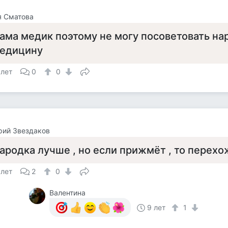
я Сматова
ама медик поэтому не могу посоветовать н
едицину
 лет
0
0
рий Звездаков
ародка лучше , но если прижмёт , то перехо
 лет
2
0
Валентина
9 лет
1