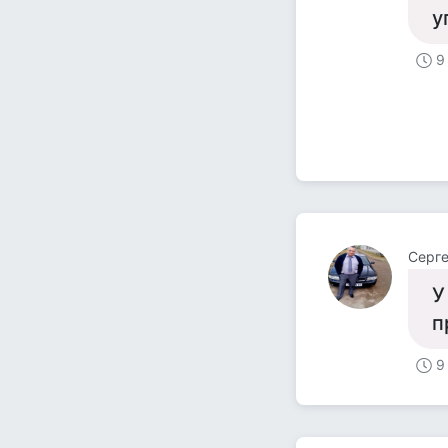
у
9
Серге
У
п
9