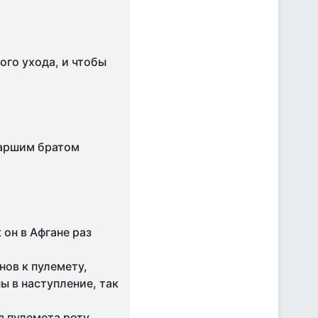
ого ухода, и чтобы
.
старшим братом
 он в Афгане раз
онов к пулемету,
ы в наступление, так
з пулемета роту