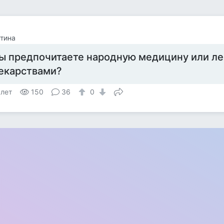
тина
ы предпочитаете народную медицину или ле
екарствами?
 лет
150
36
0