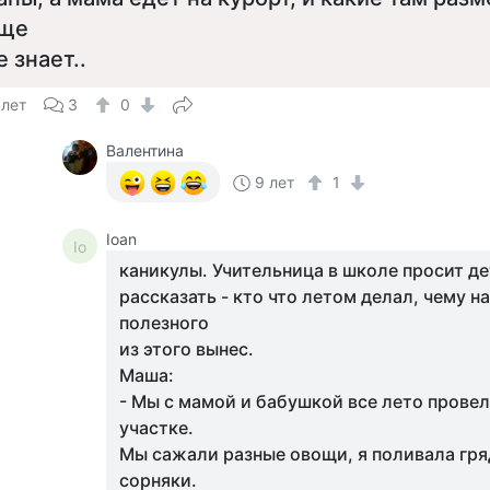
ще
е знает..
 лет
3
0
Валентина
9 лет
1
Ioan
Io
каникулы. Учительница в школе просит д
рассказать - кто что летом делал, чему н
полезного
из этого вынес.
Маша:
- Мы с мамой и бабушкой все лето прове
участке.
Мы сажали разные овощи, я поливала гря
сорняки.