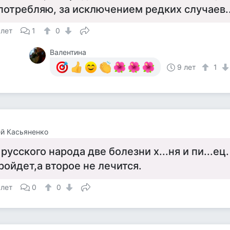
потребляю, за исключением редких случаев....
 лет
1
0
Валентина
9 лет
1
й Касьяненко
 русского народа две болезни х...ня и пи...ец
ройдет,а второе не лечится.
 лет
0
0