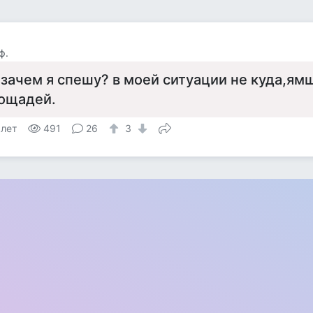
ф.
 зачем я спешу? в моей ситуации не куда,ям
ощадей.
 лет
491
26
3