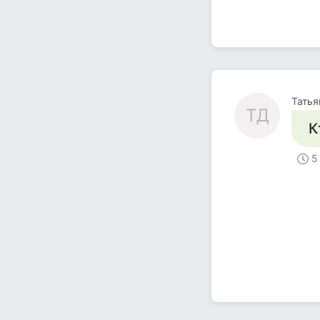
Татья
ТД
К
5