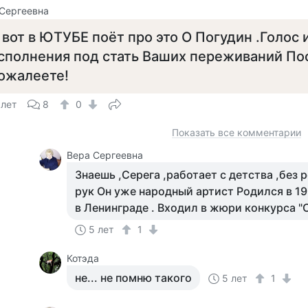
Сергеевна
 вот в ЮТУБЕ поёт про это О Погудин .Голос 
сполнения под стать Ваших переживаний Пос
ожалеете!
 лет
8
0
Показать все комментарии
Вера Сергеевна
Знаешь ,Серега ,работает с детства ,без
рук Он уже народный артист Родился в 19
в Ленинграде . Входил в жюри конкурса "Си
5 лет
1
Котэда
не... не помню такого
5 лет
1