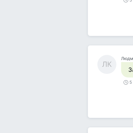
Людми
ЛК
З
5