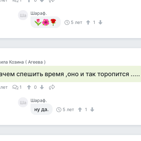
Шараф.
Ша
5 лет
1
ла Козина ( Агеева )
ачем спешить время ,оно и так торопится .....
 лет
1
0
Шараф.
Ша
ну да.
5 лет
1