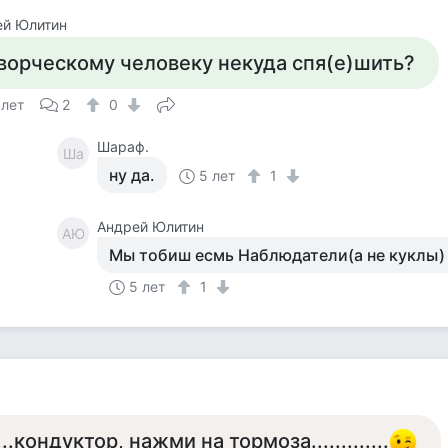
ей Юлитин
ворческому человеку некуда спя(е)шить?
 лет
2
0
Шараф.
Ша
ну да.
5 лет
1
Андрей Юлитин
АЮ
Мы тобиш есмь Наблюдатели(а не куклы) 
5 лет
1
а
....кондуктор, нажми на тормоза.............