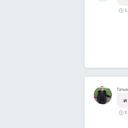
5
Татья
и
5