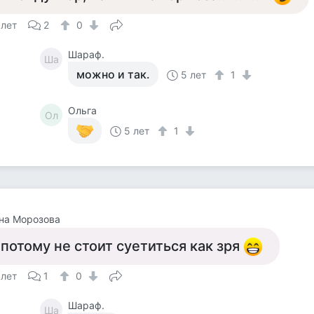
 лет
2
0
Шараф.
Ша
можно и так.
5 лет
1
Ольга
Ол
5 лет
1
на Морозова
 потому не стоит суетиться как зря
 лет
1
0
Шараф.
Ша