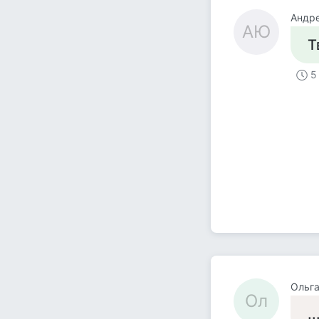
Андр
АЮ
Т
5
Ольг
Ол
.