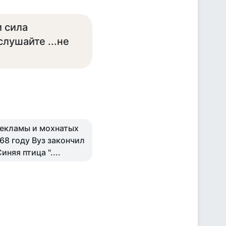
и сила
лушайте ...не
 рекламы и мохнатых
68 году Вуз закончил
няя птица "....