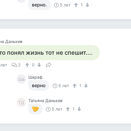
верно.
5 лет
1
на Данькив
то понял жизнь тот не спешит....
 лет
2
0
Шараф.
Ша
верно
5 лет
1
Татьяна Данькив
ТД
5 лет
1