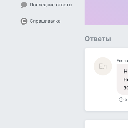
Последние ответы
Спрашивалка
Ответы
Елена
Ел
Н
н
з
5