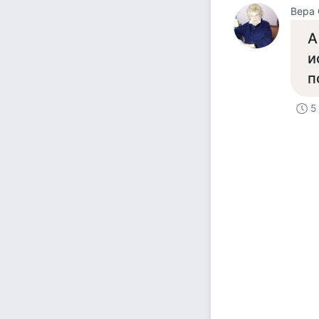
Вера 
А
и
п
5