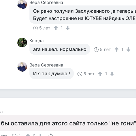
Вера Сергеевна
Он рано получил Заслуженного ,а теперь 
Будет настроение на ЮТУБЕ найдешь ОЛ
5 лет
1
Котэда
ага нашел. нормально
5 лет
1
Вера Сергеевна
И я так думаю !
5 лет
1
ва
 бы оставила для этого сайта только "не гони
 лет
1
0