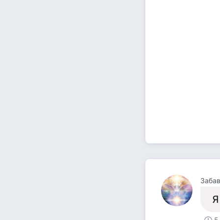
Заба
Я
5