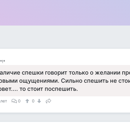
*!*
аличие спешки говорит только о желании п
овыми ощущениями. Сильно спешить не стои
овет.... то стоит поспешить.
 лет
0
0