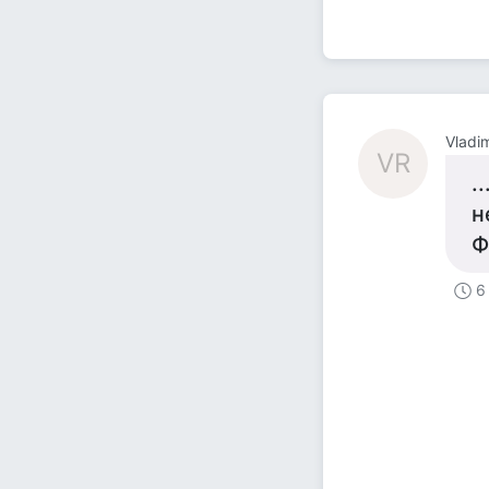
Vladi
VR
.
н
Ф
6