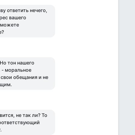
ву ответить нечего,
дрес вашего
, можете
е?
 Но тон нашего
 - моральное
 свои обещания и не
ющим.
вится, не так ли? То
соответствующий
.