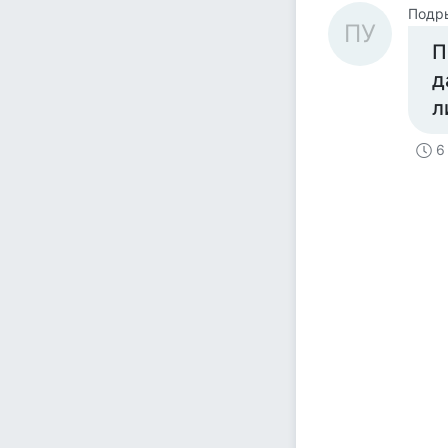
Подр
ПУ
П
д
л
6