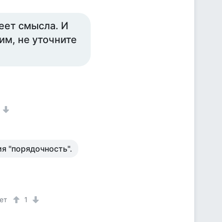
еет смысла. И
ким, не уточните
1
я "порядочность".
ет
1