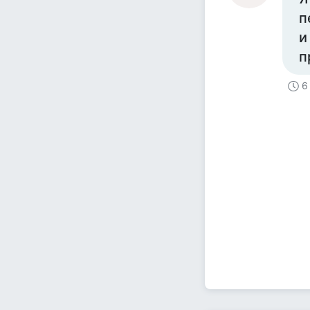
п
и
п
6