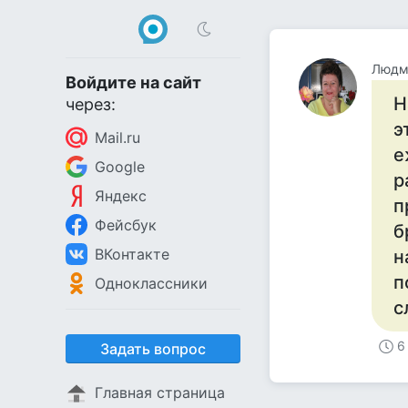
Людм
Войдите на сайт
Н
через:
э
Mail.ru
е
Google
р
Яндекс
п
Фейсбук
б
ВКонтакте
н
п
Одноклассники
с
6
Задать вопрос
Главная страница