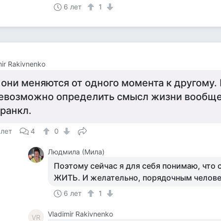
6 лет
1
mir Rakivnenko
..они меняются от одного момента к другому.
евозможно определить смысл жизни вообще
ранкл.
 лет
4
0
Людмила (Мила)
Поэтому сейчас я для себя понимаю, что 
ЖИТЬ. И желательно, порядочным челов
6 лет
1
Vladimir Rakivnenko
VR