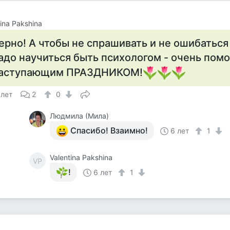
tina Pakshina
ерно! А чтобы не спрашивать и не ошибаться 
адо научиться быть психологом - очень помо
аступающим ПРАЗДНИКОМ!
 лет
2
0
Людмила (Мила)
Спасибо! Взаимно!
6 лет
1
Valentina Pakshina
VP
!
6 лет
1