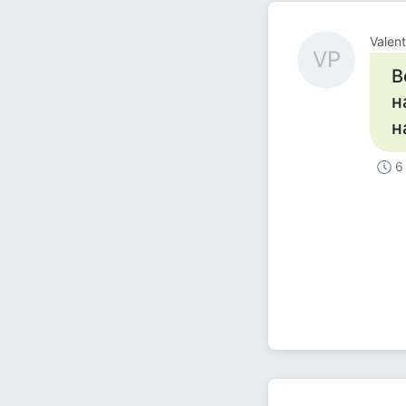
Valen
VP
В
н
н
6