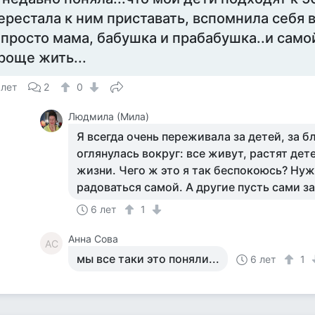
ерестала к ним приставать, вспомнила себя в
 просто мама, бабушка и прабабушка..и самой
роще жить...
 лет
2
0
Людмила (Мила)
Я всегда очень переживала за детей, за б
оглянулась вокруг: все живут, растят дет
жизни. Чего ж это я так беспокоюсь? Ну
радоваться самой. А другие пусть сами за
6 лет
1
Анна Сова
АС
мы все таки это поняли...
6 лет
1