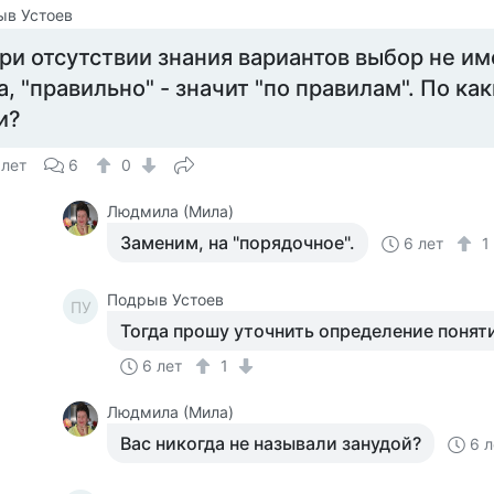
ыв Устоев
ри отсутствии знания вариантов выбор не им
а, "правильно" - значит "по правилам". По ка
и?
 лет
6
0
Людмила (Мила)
Заменим, на "порядочное".
6 лет
Подрыв Устоев
ПУ
Тогда прошу уточнить определение поняти
6 лет
1
Людмила (Мила)
Вас никогда не называли занудой?
6 л