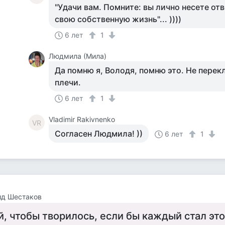
"Удачи вам. Помните: вы лично несете от
свою собственную жизнь"... ))))
6 лет
1
Людмила (Мила)
Да помню я, Володя, помню это. Не пере
плечи.
6 лет
1
Vladimir Rakivnenko
VR
Согласен Людмила! ))
6 лет
1
ид Шестаков
й, чтобы творилось, если бы каждый стал это 