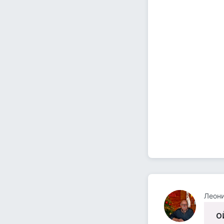
Леон
о