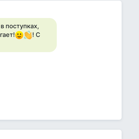
в поступках,
гает!
! С