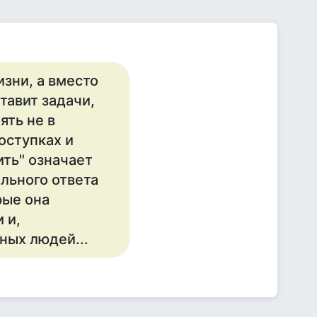
зни, а вместо
тавит задачи,
ять не в
оступках и
ить" означает
ильного ответа
рые она
 и,
ных людей...