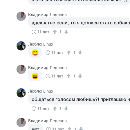
Владимир Леденев
адекватно если, то я должен стать собак
11 лет
1
Люблю Linux
11 лет
1
Владимир Леденев
11 лет
1
Люблю Linux
общаться голосом любишь?) приглашаю н
11 лет
1
Владимир Леденев
нет
11 лет
1