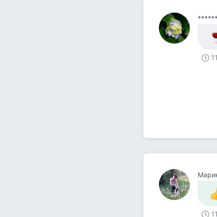
*****
1
Мари
1