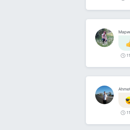
Мари
1
Ahmet
1