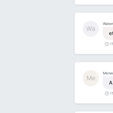
Wate
Wa
e
1
Мели
Ме
А
1