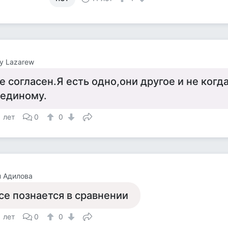
y Lazarew
е согласен.Я есть одно,они другое и не когд
 единому.
1 лет
0
0
 Адилова
се познается в сравнении
1 лет
0
0