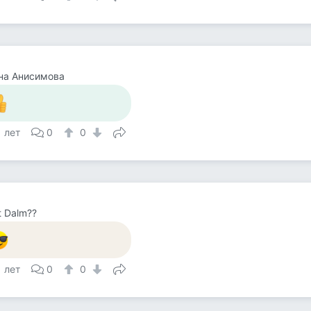
на Анисимова
1 лет
0
0
 Dalm??
1 лет
0
0