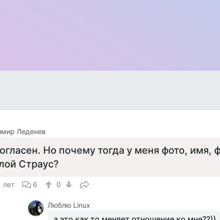
имир Леденев
огласен. Но почему тогда у меня фото, имя, ф
лой Страус?
1 лет
6
0
Люблю Linux
а это как то меняет отношение ко мне??))