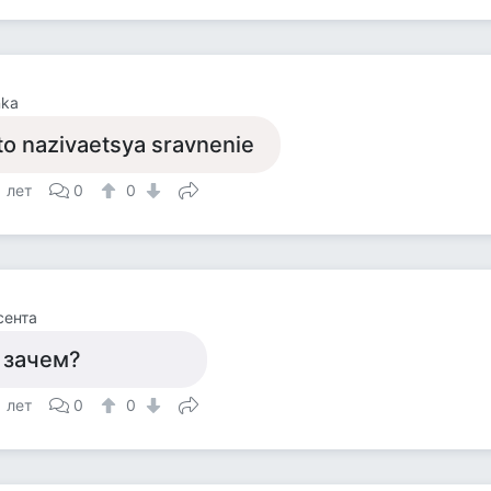
nka
to nazivaetsya sravnenie
1 лет
0
0
сента
 зачем?
1 лет
0
0