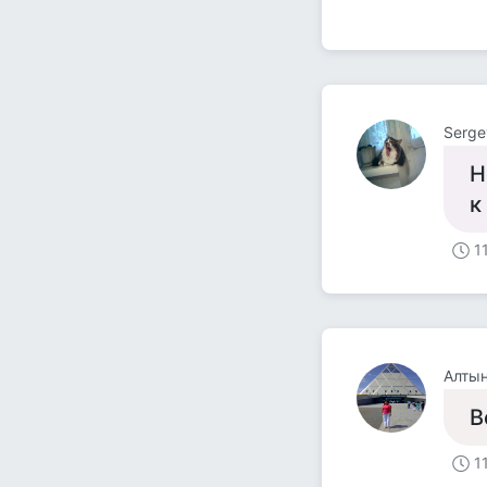
Serge
Н
к
1
Алтын
В
1