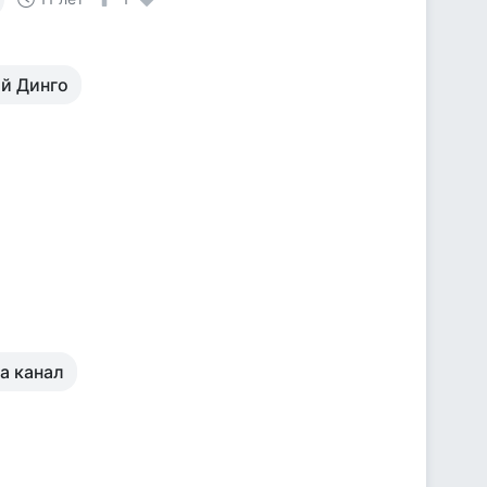
ой Динго
а канал