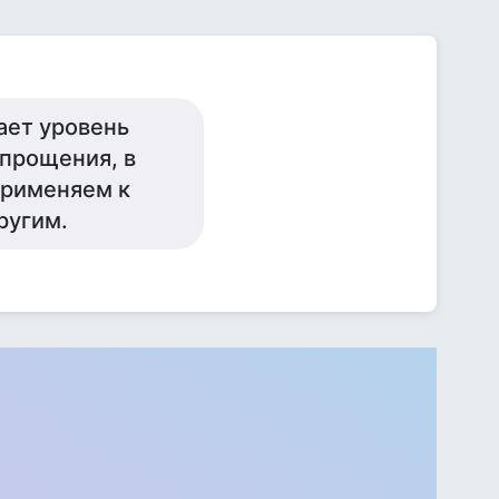
ает уровень
 прощения, в
 применяем к
ругим.