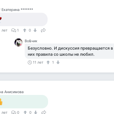
* Екатерина *******
1 лет
1
0
Во&чик
Безусловно. И дискуссия превращается в 
них правила со школы не любил.
11 лет
1
на Анисимова
1 лет
0
0