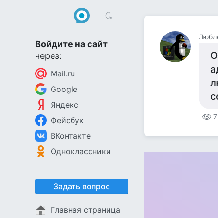
Люблю
Войдите на сайт
О
через:
а
Mail.ru
л
Google
с
Яндекс
7
Фейсбук
ВКонтакте
Одноклассники
Задать вопрос
Главная страница