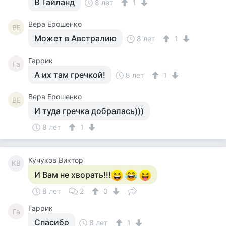
В Тайланд
8 лет
1
Вера Ерошенко
ВЕ
Может в Австралию
8 лет
1
Гаррик
Га
А их там гречкой!
8 лет
1
Вера Ерошенко
ВЕ
И туда гречка добралась)))
8 лет
1
Кучуков Виктор
КВ
И Вам не хворать!!!
8 лет
2
0
Гаррик
Га
Спасибо
8 лет
1