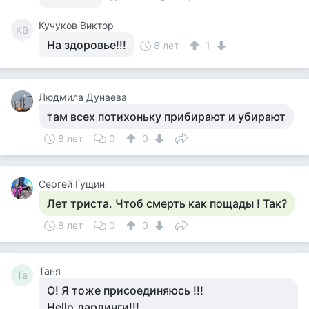
Кучуков Виктор
КВ
На здоровье!!!
8 лет
1
Людмила Дунаева
там всех потихоньку прибирают и убирают
8 лет
0
0
Сергей Гущин
Лет триста. Чтоб смерть как пощады ! Так?
8 лет
0
0
Таня
Та
О! Я тоже присоединяюсь !!!
Hello,дарлинги!!!