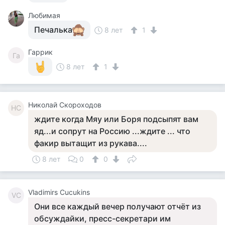
Любимая
Печалька
8 лет
1
Гаррик
Га
8 лет
1
Николай Скороходов
НС
ждите когда Мяу или Боря подсыпят вам
яд...и сопрут на Россию ...ждите ... что
факир вытащит из рукава....
8 лет
0
0
Vladimirs Cucukins
VC
Они все каждый вечер получают отчёт из
обсуждайки, пресс-секретари им