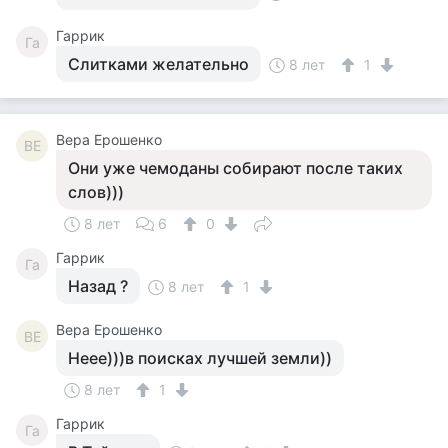
Гаррик
Га
Слитками желательно
8 лет
1
Вера Ерошенко
ВЕ
Они уже чемоданы собирают после таких
слов)))
8 лет
6
0
Гаррик
Га
Назад ?
8 лет
1
Вера Ерошенко
ВЕ
Неее)))в поисках лучшей земли))
8 лет
1
Гаррик
Га