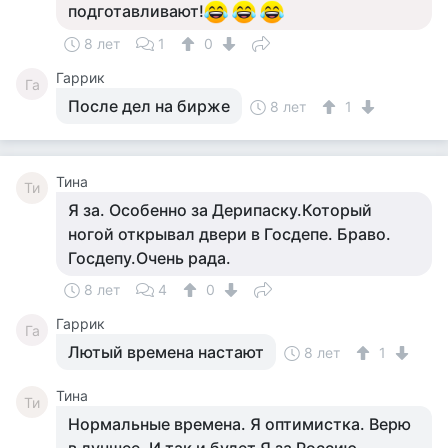
подготавливают!
8 лет
1
0
Гаррик
Га
После дел на бирже
8 лет
1
Тина
Ти
Я за. Особенно за Дерипаску.Который
ногой открывал двери в Госдепе. Браво.
Госдепу.Очень рада.
8 лет
4
0
Гаррик
Га
Лютый времена настают
8 лет
1
Тина
Ти
Нормальные времена. Я оптимистка. Верю