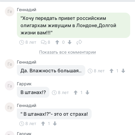
Геннадий
Ге
"Хочу передать привет российским
олигархам живущим в Лондоне,Долгой
жизни вам!!!"
8 лет
8
0
Показать все комментарии
Геннадий
Ге
Да. Влажность большая..
8 лет
1
Гаррик
Га
В штанах!?
8 лет
1
Геннадий
Ге
" В штанах!?"- это от страха!
8 лет
1
Гаррик