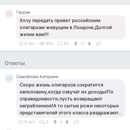
Гаррик
Га
Хочу передать привет российским
олигархам живущим в Лондоне,Долгой
жизни вам!!!
8 лет
992
85
17
Ответы
Самойлова Катерина
СК
Скоро жизнь олигархов сократится
наполовину,когда озвучат их доходы!По
справедливости,пусть возвращают
награбленное!А то сытые рожи некоторых
представителей этого класса раздражают..
8 лет
3
0