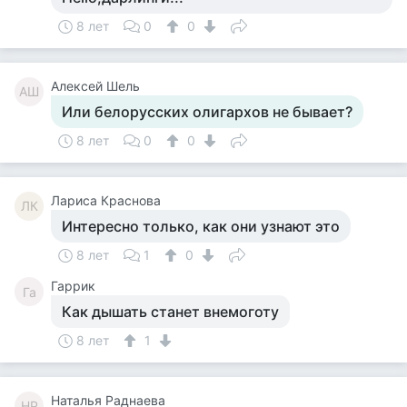
8 лет
0
0
Алексей Шель
АШ
Или белорусских олигархов не бывает?
8 лет
0
0
Лариса Краснова
ЛК
Интересно только, как они узнают это
8 лет
1
0
Гаррик
Га
Как дышать станет внемоготу
8 лет
1
Наталья Раднаева
НР