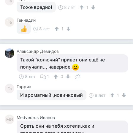
Га
Тоже вредно!
8 лет
1
Геннадий
Ге
8 лет
1
Александр Демидов
Такой "колючий" привет они ещё не
получали.., наверное.
8 лет
1
0
Гаррик
Га
И ароматный ,новичковый
8 лет
1
Medvedrus Иванов
MИ
Срать они на тебя хотели.как и