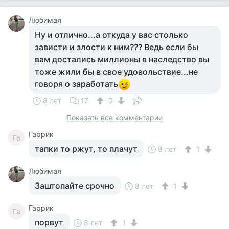
Любимая
Ну и отлично...а откуда у вас столько
зависти и злости к ним??? Ведь если бы
вам достались миллионы в наследство вы
тоже жили бы в свое удовольствие...не
говоря о заработать
8 лет
17
0
Показать все комментарии
Гаррик
Га
тапки то ржут, то плачут
8 лет
1
Любимая
Заштопайте срочно
8 лет
1
Гаррик
Га
порвут
8 лет
1