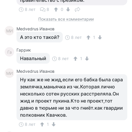
правительство с презиком.
8 лет
8
0
Показать все комментарии
Medvedrus Иванов
MИ
А это кто такой?
8 лет
1
Гаррик
Га
Навальный
8 лет
1
Medvedrus Иванов
MИ
Ну как же не жид,если его бабка была сара
землячка,маньячка из чк.Которая лично
несколько сотен русских расстреляла.Он
жид и проект пукина.Кто не проект,тот
давно в тюрьме ни за что гниёт.как гвардии
полковник Квачков.
8 лет
1