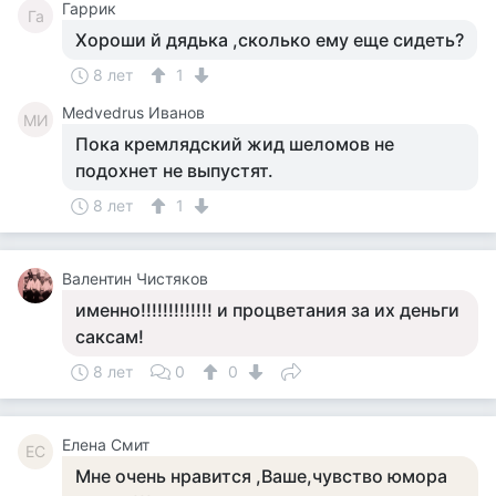
Гаррик
Га
Хороши й дядька ,сколько ему еще сидеть?
8 лет
1
Medvedrus Иванов
MИ
Пока кремлядский жид шеломов не
подохнет не выпустят.
8 лет
1
Валентин Чистяков
именно!!!!!!!!!!!!! и процветания за их деньги
саксам!
8 лет
0
0
Елена Смит
ЕС
Мне очень нравится ,Ваше,чувство юмора