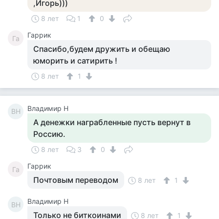
,Игорь)))
8 лет
1
0
Гаррик
Га
Спасибо,будем дружить и обещаю
юморить и сатирить !
8 лет
1
Владимир Н
ВН
А денежки награбленные пусть вернут в
Россию.
8 лет
3
0
Гаррик
Га
Почтовым переводом
8 лет
1
Владимир Н
ВН
Только не биткоинами
8 лет
1