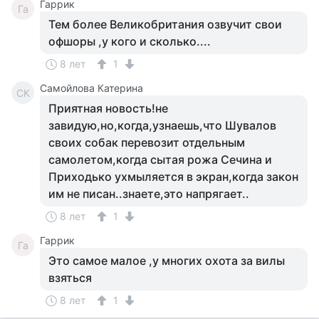
Гаррик
Га
Тем более Великобритания озвучит свои
офшоры ,у кого и сколько....
8 лет
1
Самойлова Катерина
СК
Приятная новость!не
завидую,но,когда,узнаешь,что Шувалов
своих собак перевозит отдельным
самолетом,когда сытая рожа Сечина и
Приходько ухмыляется в экран,когда закон
им не писан..знаете,это напрягает..
8 лет
1
Гаррик
Га
Это самое малое ,у многих охота за вилы
взяться
8 лет
1