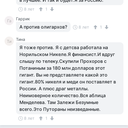
в лучшее. И так и будет.Я за Россию.
8 лет
1
Гаррик
Га
А против олигархов?
8 лет
1
Тина
Ти
Я тоже против. Я с детсва работала на
Норильском Никеле.Я финансист.И вдруг
слышу по телеку.Скупили Прохоров с
Потаниным за 180 млн долларов этот
гигант. Вы не представляете какой это
гигант.80% никеля и меди он поставляет в
России. А плюс драг металлы.
Неимоверное количество.Вся аблица
Менделева. Там Залежи Безумные
всего.Это Путораны неизведанные.
8 лет
1