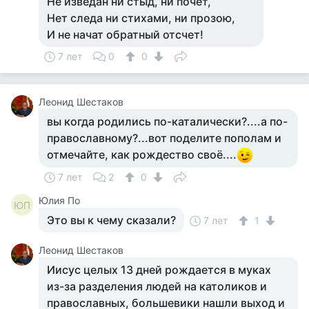
Не изведан ни стыд, ни почет,
Нет следа ни стихами, ни прозою,
И не начат обратный отсчет!
7 лет
0
0
Леонид Шестаков
вы когда родились по-каталически?....а по-
православному?...вот поделите пополам и
отмечайте, как рождество своё....
7 лет
2
0
Юлия По
ЮП
Это вы к чему сказали?
7 лет
1
Леонид Шестаков
Иисус целых 13 дней рождается в муках
из-за разделения людей на католиков и
православных, большевики нашли выход и