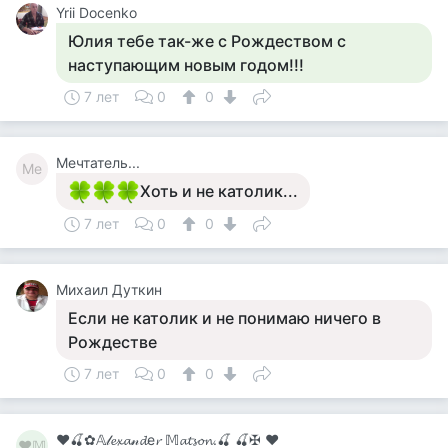
Yrii Docenko
Юлия тебе так-же с Рождеством с
наступающим новым годом!!!
7 лет
0
0
Мечтатель...
Ме
Хоть и не католик...
7 лет
0
0
Михаил Дуткин
Если не католик и не понимаю ничего в
Рождестве
7 лет
0
0
♥🍒✿𝔸𝓁𝓮𝔁𝓪𝓃𝓭е𝓻 𝕄𝓪𝓽𝓼𝓸𝓷.🍒 🍒✠ ♥
♥𝕄