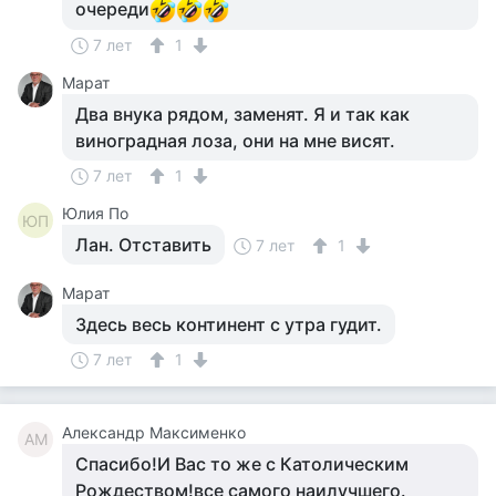
очереди
7 лет
1
Марат
Два внука рядом, заменят. Я и так как
виноградная лоза, они на мне висят.
7 лет
1
Юлия По
ЮП
Лан. Отставить
7 лет
1
Марат
Здесь весь континент с утра гудит.
7 лет
1
Александр Максименко
АМ
Спасибо!И Вас то же с Католическим
Рождеством!все самого наилучшего.