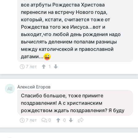
все атрбуты Рождества Христова
перенесли на встречу Нового года,
который, кстати, считается тоже от
Рождества того же Иисуса...вот и
выходит,что любой день рождения надо
вычислять делением попалам разницы
между католичсекой и православной
датами...
7 лет
1
Алексей Егоров
АЕ
Спасибо большое, тоже примите
поздравления! А с христианским
рождеством ждать поздравления? Я буду
7 лет
0
0