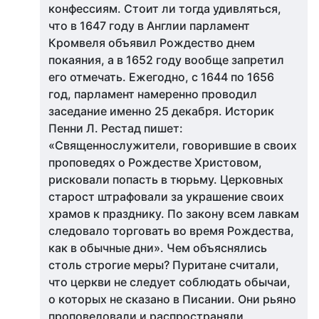
конфессиям. Стоит ли тогда удивляться,
что в 1647 году в Англии парламент
Кромвеля объявил Рождество днем
покаяния, а в 1652 году вообще запретил
его отмечать. Ежегодно, с 1644 по 1656
год, парламент намеренно проводил
заседание именно 25 декабря. Историк
Пенни Л. Рестад пишет:
«Священнослужители, говорившие в своих
проповедях о Рождестве Христовом,
рисковали попасть в тюрьму. Церковных
старост штрафовали за украшение своих
храмов к празднику. По закону всем лавкам
следовало торговать во время Рождества,
как в обычные дни». Чем объяснялись
столь строгие меры? Пуритане считали,
что церкви не следует соблюдать обычаи,
о которых не сказано в Писании. Они рьяно
проповедовали и распространяли