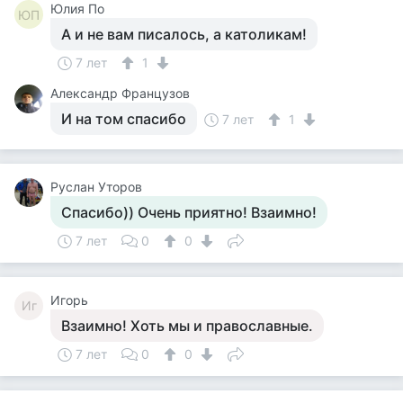
Юлия По
ЮП
А и не вам писалось, а католикам!
7 лет
1
Александр Французов
И на том спасибо
7 лет
1
Руслан Уторов
Спасибо)) Очень приятно! Взаимно!
7 лет
0
0
Игорь
Иг
Взаимно! Хоть мы и православные.
7 лет
0
0