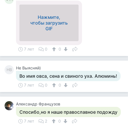
Нажмите,
чтобы загрузить
GIF
7 лет
0
0
Не Выясняй)
НВ
Во имя овса, сена и свиного уха. Алюминь!
7 лет
0
0
Александр Французов
Спосибо,но я наше православное подожду
7 лет
2
0