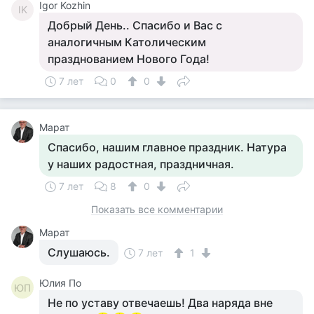
Igor Kozhin
IK
Добрый День.. Спасибо и Вас с
аналогичным Католическим
празднованием Нового Года!
7 лет
0
0
Марат
Спасибо, нашим главное праздник. Натура
у наших радостная, праздничная.
7 лет
8
0
Показать все комментарии
Марат
Слушаюсь.
7 лет
1
Юлия По
ЮП
Не по уставу отвечаешь! Два наряда вне