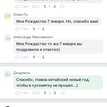
7 лет
2
0
Юлия По
ЮП
Мое Рождество 7 января. Но, спасибо вам!
7 лет
1
Александр Максименко
АМ
Мое Рождество то же 7 января.вы
поздравили я ответил)
7 лет
1
Дездемон
Де
Спасибо, главна китайский новый год,
чтобы в сухомятку не прошел...)
7 лет
0
0