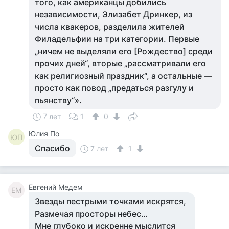
того, как американцы добились
независимости, Элизабет Дринкер, из
числа квакеров, разделила жителей
Филадельфии на три категории. Первые
„ничем не выделяли его [Рождество] среди
прочих дней“, вторые „рассматривали его
как религиозный праздник“, а остальные —
просто как повод „предаться разгулу и
пьянству“».
7 лет
1
0
Юлия По
ЮП
Спасибо
7 лет
1
Евгений Медем
ЕМ
Звезды пестрыми точками искрятся,
Размечая просторы небес…
Мне глубоко и искренне мыслится