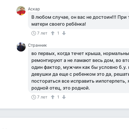
Аскар
В любом случае, он вас не достоин!!! Пр
матери своего ребёнка!
7 лет
1
Странник
во первых, когда течет крыша, нормальн
ремонтируют а не ламают весь дом, во в
один фактор, мужчин как бы условно б.у. 
девушки да еще с ребенком это да, решат
постораться все исправить иипотерпеть, 
родной отец, это родной.
7 лет
1