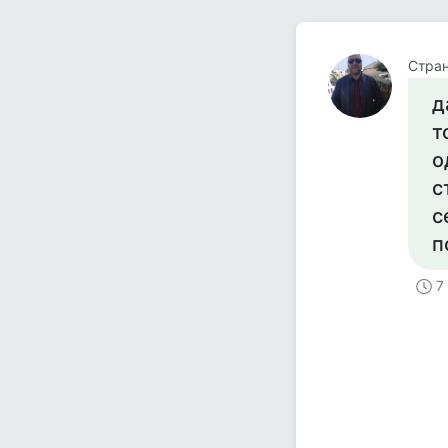
Стра
д
т
о
с
с
п
7