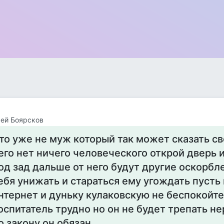
ей Боярсков
то уже не муж который так может сказать св
его нет ничего человеческого открой дверь 
од зад дальше от него будут другие оскорбл
ебя унижать и стараться ему угождать пусть 
нтернет и дуньку кулаковскую не беспокойт
оспитатель трудно но он не будет трепать н
о закону он обязан