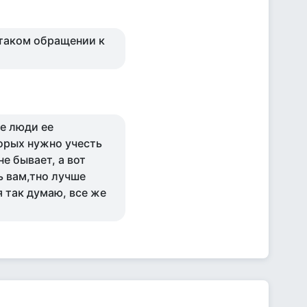
и таком обращении к
ые люди ее
торых нужно учесть
не бывает, а вот
ь вам,тно лучше
я так думаю, все же