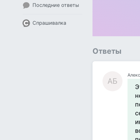
Последние ответы
Спрашивалка
Ответы
Алекс
АБ
Э
н
п
с
и
в
п