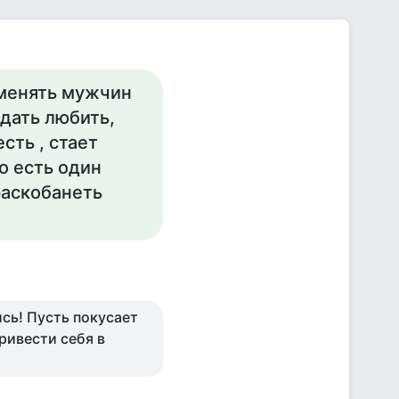
и менять мужчин
дать любить,
сть , стает
о есть один
раскобанеть
сь! Пусть покусает
привести себя в