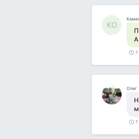
Каме
КО
П
А
7
Олег
Н
м
7