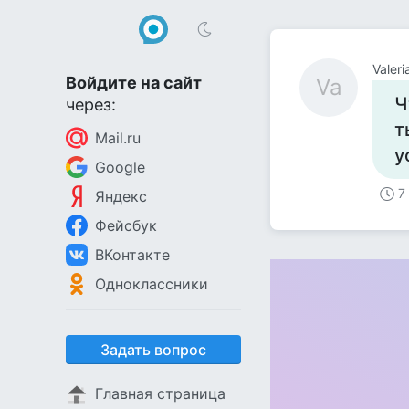
Valeri
Войдите на сайт
Va
Ч
через:
т
Mail.ru
у
Google
7
Яндекс
Фейсбук
ВКонтакте
Одноклассники
Задать вопрос
Главная страница