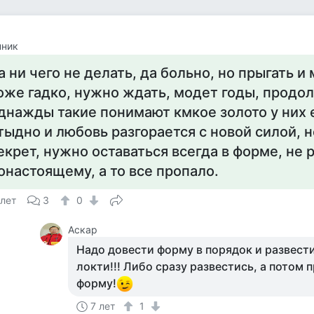
нник
а ни чего не делать, да больно, но прыгать 
оже гадко, нужно ждать, модет годы, продол
днажды такие понимают кмкое золото у них е
тыдно и любовь разгорается с новой силой, н
екрет, нужно оставаться всегда в форме, не 
онастоящему, а то все пропало.
 лет
3
0
Аскар
Надо довести форму в порядок и развести
локти!!! Либо сразу развестись, а потом 
форму!
7 лет
1