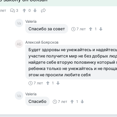
 лет
3
0
Valeria
Va
Спасибо за совет
7 лет
1
Алексей Боярсков
АБ
Будет здоровы не унежайтесь и надейтесь
участие получится мир не без добрых лю
найдете себе вторую половинку который 
ребенка только не унежайтесь и не проща
этом не просили любите себя
7 лет
1
Valeria
Va
Спасибо
7 лет
1