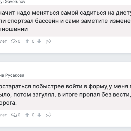
yi Govorunov
начит надо меняться самой садиться на диет
ли спортзал бассейн и сами заметите измене
тношении
 лет
0
0
на Русакова
остараться побыстрее войти в форму,у меня
ыло, потом загулял, в итоге пропал без вести
орога.
 лет
0
0