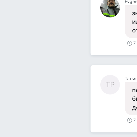
Evgen
з
и
о
7
Татья
ТР
п
б
д
7