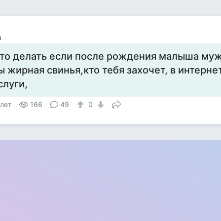
a
то делать если после рождения малыша муж
ы жирная свинья,кто тебя захочет, в интерн
слуги,
 лет
166
49
0