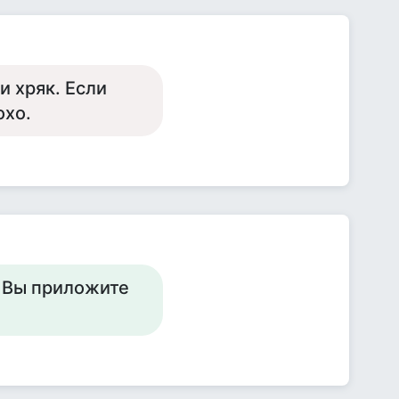
и хряк. Если
охо.
и Вы приложите