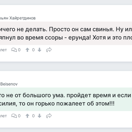
рьян Хайретдинов
ичего не делать. Просто он сам свинья. Ну ил
япнул во время ссоры - ерунда! Хотя и это пл
 лет
0
0
 Beisenov
то не от большого ума. пройдет время и есл
силия, то он горько пожалеет об этом!!!
 лет
0
0