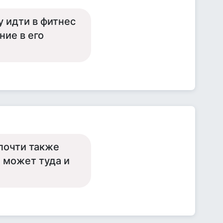
у идти в фитнес
ние в его
 почти также
, может туда и