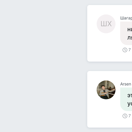
Шага
ШХ
н
л
7
Arsen
э
у
7