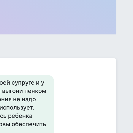
оей супруге и у
и выгони пенком
ения не надо
использует.
есь ребенка
ервы обеспечить