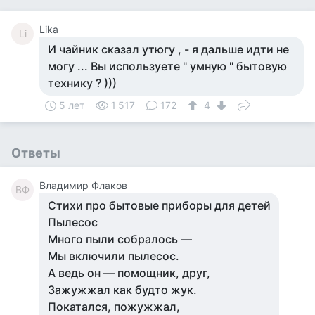
Lika
Li
И чайник сказал утюгу , - я дальше идти не
могу ... Вы используете " умную " бытовую
технику ? )))
5 лет
1 517
172
4
Ответы
Владимир Флаков
ВФ
Стихи про бытовые приборы для детей
Пылесос
Много пыли собралось —
Мы включили пылесос.
А ведь он — помощник, друг,
Зажужжал как будто жук.
Покатался, пожужжал,