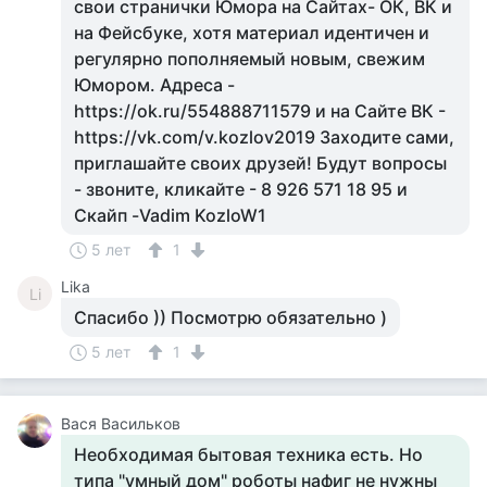
свои странички Юмора на Сайтах- ОК, ВК и
на Фейсбуке, хотя материал идентичен и
регулярно пополняемый новым, свежим
Юмором. Адреса -
https://ok.ru/554888711579 и на Сайте ВК -
https://vk.com/v.kozlov2019 Заходите сами,
приглашайте своих друзей! Будут вопросы
- звоните, кликайте - 8 926 571 18 95 и
Скайп -Vadim KozloW1
5 лет
1
Lika
Li
Спасибо )) Посмотрю обязательно )
5 лет
1
Вася Васильков
Необходимая бытовая техника есть. Но
типа "умный дом" роботы нафиг не нужны