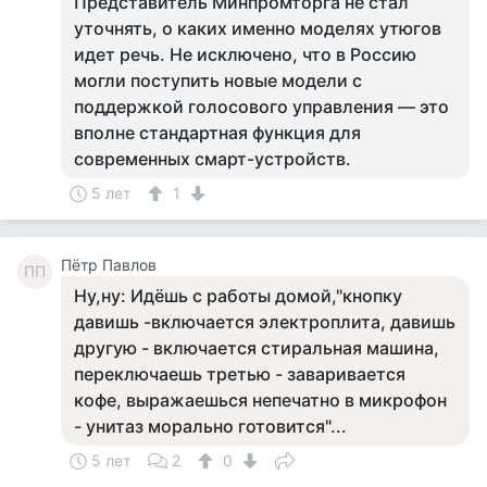
Представитель Минпромторга не стал
уточнять, о каких именно моделях утюгов
идет речь. Не исключено, что в Россию
могли поступить новые модели с
поддержкой голосового управления — это
вполне стандартная функция для
современных смарт-устройств.
5 лет
1
Пётр Павлов
ПП
Ну,ну: Идёшь с работы домой,"кнопку
давишь -включается электроплита, давишь
другую - включается стиральная машина,
переключаешь третью - заваривается
кофе, выражаешься непечатно в микрофон
- унитаз морально готовится"...
5 лет
2
0