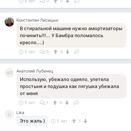
5 лет
0
0
Константин Лисицын
В стиральной машине нужно амортизаторы
починить!!!... У Бамбра поломалось
кресло....)
5 лет
0
0
Анатолий Лубенец
АЛ
Использую, убежало одеяло, улетела
простыня и подушка как лягушка убежала
от меня
5 лет
1
0
Lika
Li
Это жаль )
5 лет
1