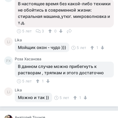
В настоящее время без какой-либо техники
не обойтись в современной жизни:
стиральная машина,утюг. микроволновка и
т.д.
5 лет
3
0
Lika
Li
Мойщик окон - чудо )))
5 лет
1
Роза Хасанова
РХ
В данном случае можно прибегнуть к
растворам , тряпкам и этого достаточно
5 лет
1
Lika
Li
Можно и так ))
5 лет
1
Анатолий Трунов