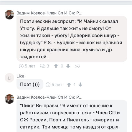
Вадим Козлов-Член Сп И Сж России.будут Вопросы -Звоните 8 926 571 18 95
Поэтический экспромт: "И Чайник сказал
Утюгу. Я дальше так жить не смогу! От
жизни такой - убегу! Доверив свой шнур -
бурдюку" P.S. - Бурдюк - мешок из цельной
шкуры для хранения вина, кумыса и др.
жидкостей.
5 лет
3
0
Lika
Li
Поэт ))))
5 лет
1
Вадим Козлов-Член Сп И Сж России.будут Вопросы -Звоните 8 926 571 18 95
"Лика! Вы правы.! Я имеют отношение к
работникам творческого цеха - Член СП и
СЖ России, Поэn и Писатель - юморист и
сатирик. Три месяца тому назад я открыл