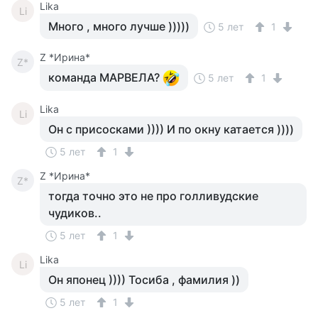
Lika
Li
Много , много лучше )))))
5 лет
1
Z *Ирина*
Z*
команда МАРВЕЛА?
5 лет
1
Lika
Li
Он с присосками )))) И по окну катается ))))
5 лет
1
Z *Ирина*
Z*
тогда точно это не про голливудские
чудиков..
5 лет
1
Lika
Li
Он японец )))) Тосиба , фамилия ))
5 лет
1