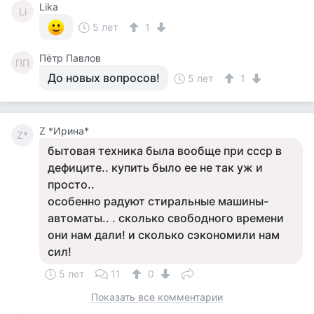
Lika
Li
5 лет
1
Пётр Павлов
ПП
До новых вопросов!
5 лет
1
Z *Ирина*
Z*
бытовая техника была вообще при ссср в
дефиците.. купить было ее не так уж и
просто..
особенно радуют стиральные машины-
автоматы.. . сколько свободного времени
они нам дали! и сколько сэкономили нам
сил!
5 лет
11
0
Показать все комментарии