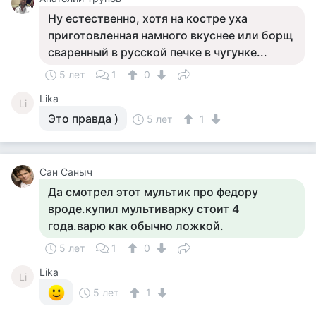
Ну естественно, хотя на костре уха
приготовленная намного вкуснее или борщ
сваренный в русской печке в чугунке...
5 лет
1
0
Lika
Li
Это правда )
5 лет
1
Сан Саныч
Да смотрел этот мультик про федору
вроде.купил мультиварку стоит 4
года.варю как обычно ложкой.
5 лет
1
0
Lika
Li
5 лет
1