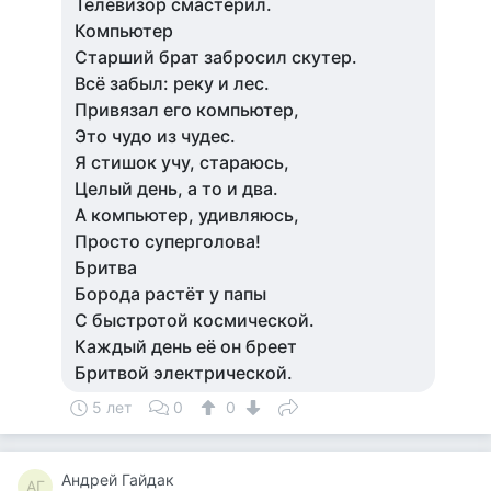
Телевизор смастерил.
Компьютер
Старший брат забросил скутер.
Всё забыл: реку и лес.
Привязал его компьютер,
Это чудо из чудес.
Я стишок учу, стараюсь,
Целый день, а то и два.
А компьютер, удивляюсь,
Просто суперголова!
Бритва
Борода растёт у папы
С быстротой космической.
Каждый день её он бреет
Бритвой электрической.
5 лет
0
0
Андрей Гайдак
АГ