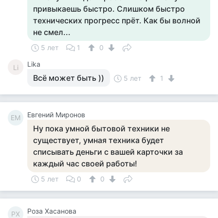
привыкаешь быстро. Слишком быстро
технических прогресс прёт. Как бы волной
не смел...
5 лет
1
0
Lika
Li
Всё может быть ))
5 лет
1
Евгений Миронов
ЕМ
Ну пока умной бытовой техники не
существует, умная техника будет
списывать деньги с вашей карточки за
каждый час своей работы!
5 лет
0
0
Роза Хасанова
РХ