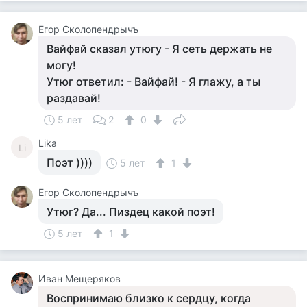
Егор Сколопендрычъ
Вайфай сказал утюгу - Я сеть держать не
могу!
Утюг ответил: - Вайфай! - Я глажу, а ты
раздавай!
5 лет
2
0
Lika
Li
Поэт ))))
5 лет
1
Егор Сколопендрычъ
Утюг? Да... Пиздец какой поэт!
5 лет
1
Иван Мещеряков
Воспринимаю близко к сердцу, когда