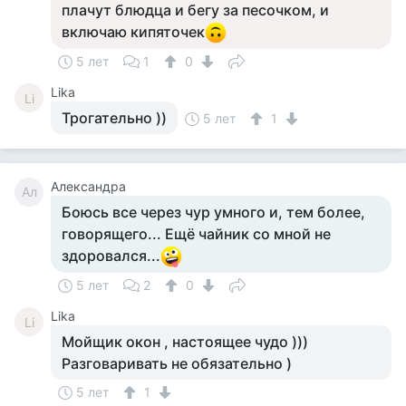
плачут блюдца и бегу за песочком, и
включаю кипяточек
5 лет
1
0
Lika
Li
Трогательно ))
5 лет
1
Александра
Ал
Боюсь все через чур умного и, тем более,
говорящего... Ещё чайник со мной не
здоровался...
5 лет
2
0
Lika
Li
Мойщик окон , настоящее чудо )))
Разговаривать не обязательно )
5 лет
1