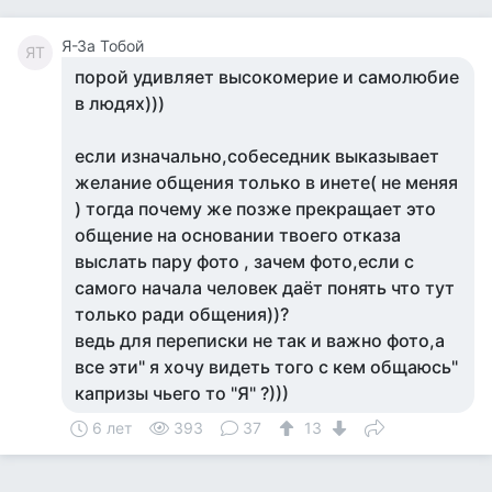
Я-За Тобой
ЯТ
порой удивляет высокомерие и самолюбие
в людях)))
если изначально,собеседник выказывает
желание общения только в инете( не меняя
) тогда почему же позже прекращает это
общение на основании твоего отказа
выслать пару фото , зачем фото,если с
самого начала человек даёт понять что тут
только ради общения))?
ведь для переписки не так и важно фото,а
все эти" я хочу видеть того с кем общаюсь"
капризы чьего то "Я" ?)))
6 лет
393
37
13