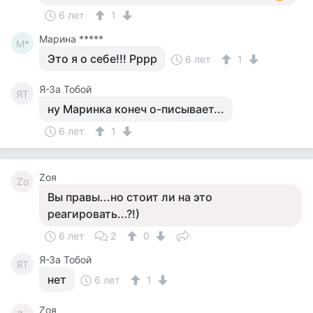
6 лет
1
Марина *****
М*
Это я о себе!!! Рррр
6 лет
1
Я-За Тобой
ЯТ
ну Маринка конеч о-писывает...
6 лет
1
Zоя
Zо
Вы правы...но стоит ли на это
реагировать...?!)
6 лет
2
0
Я-За Тобой
ЯТ
нет
6 лет
1
Zоя