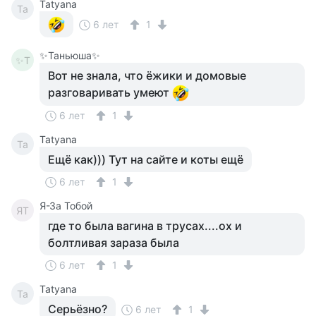
Tatyana
Ta
6 лет
1
✨Таньюша✨
✨Т
Вот не знала, что ёжики и домовые
разговаривать умеют
6 лет
1
Tatyana
Ta
Ещё как))) Тут на сайте и коты ещё
6 лет
1
Я-За Тобой
ЯТ
где то была вагина в трусах....ох и
болтливая зараза была
6 лет
1
Tatyana
Ta
Серьёзно?
6 лет
1