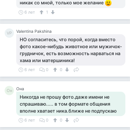
никак со мной, только мое желание
6 лет
1
Valentina Pakshina
VP
НО согласитесь, что порой, когда вместо
фото какое-нибудь животное или мужичок-
грудничок, есть возможность нарваться на
хама или матершиника!
6 лет
0
0
Она
Он
Никогда не прошу фото.даже имени не
спрашиваю..... в том формате общения
вполне хватает ника.ближе не подпускаю
6 лет
0
0