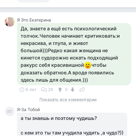
Я Это Екатерина
Да, знаете а ещё есть психологический
толчок.Человек начинает критиковать:и
некрасива, и глупа, и живот
большой)))Редко какая женщина не
кинется судорожно искать подходящий
ракурс себя красивишной
чтобы
доказать обратное.А вроде появились
здесь лишь для общения.)))
6 лет
29
0
Показать все комментарии
Я-За Тобой
ЯТ
а ты знаешь и поэтому чудишь?
с кем это ты там учудила чудить ,а чудо?))