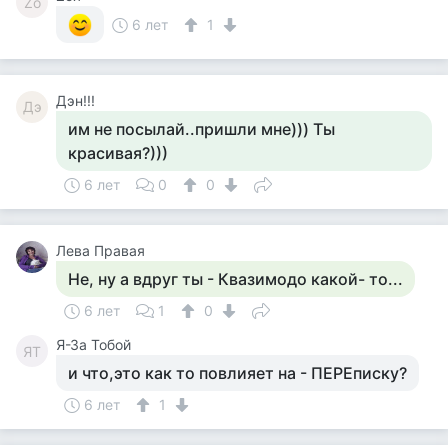
Zо
6 лет
1
Дэн!!!
Дэ
им не посылай..пришли мне))) Ты
красивая?)))
6 лет
0
0
Лева Правая
Не, ну а вдруг ты - Квазимодо какой- то...
6 лет
1
0
Я-За Тобой
ЯТ
и что,это как то повлияет на - ПЕРЕписку?
6 лет
1