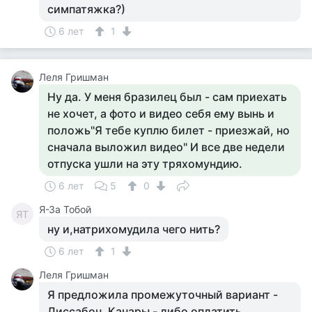
симпатяжка?)
6 лет
1
Леля Гришман
Ну да. У меня бразилец был - сам приехать
не хочет, а фото и видео себя ему вынь и
положь"Я тебе куплю билет - приезжай, но
сначала выложил видео" И все две недели
отпуска ушли на эту тряхомундию.
6 лет
5
0
Я-За Тобой
ЯТ
ну и,натрихомудила чего нить?
6 лет
1
Леля Гришман
Я предложила промежуточный вариант -
Лиссабон, Канары - либо оплатить