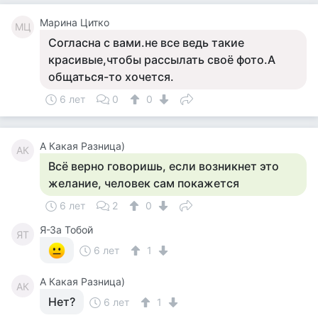
Марина Цитко
МЦ
Согласна с вами.не все ведь такие
красивые,чтобы рассылать своё фото.А
общаться-то хочется.
6 лет
0
0
А Какая Разница)
АК
Всё верно говоришь, если возникнет это
желание, человек сам покажется
6 лет
2
0
Я-За Тобой
ЯТ
6 лет
1
А Какая Разница)
АК
Нет?
6 лет
1