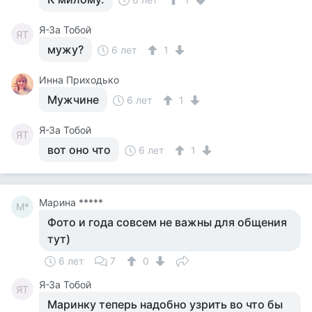
Я-За Тобой
ЯТ
мужу?
6 лет
1
Инна Приходько
Мужчине
6 лет
1
Я-За Тобой
ЯТ
вот оно что
6 лет
1
Марина *****
М*
Фото и года совсем не важны для общения
тут)
6 лет
7
0
Я-За Тобой
ЯТ
Маринку теперь надобно узрить во что бы