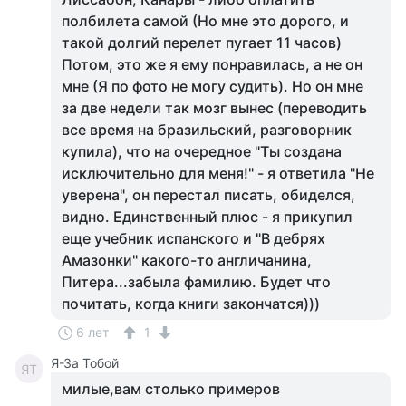
полбилета самой (Но мне это дорого, и
такой долгий перелет пугает 11 часов)
Потом, это же я ему понравилась, а не он
мне (Я по фото не могу судить). Но он мне
за две недели так мозг вынес (переводить
все время на бразильский, разговорник
купила), что на очередное "Ты создана
исключительно для меня!" - я ответила "Не
уверена", он перестал писать, обиделся,
видно. Единственный плюс - я прикупил
еще учебник испанского и "В дебрях
Амазонки" какого-то англичанина,
Питера...забыла фамилию. Будет что
почитать, когда книги закончатся)))
6 лет
1
Я-За Тобой
ЯТ
милые,вам столько примеров