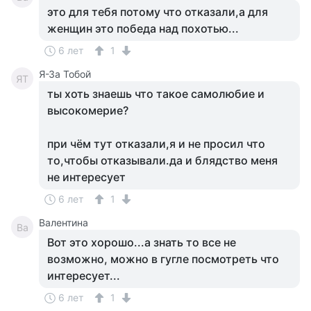
это для тебя потому что отказали,а для
женщин это победа над похотью...
6 лет
1
Я-За Тобой
ЯТ
ты хоть знаешь что такое самолюбие и
высокомерие?
при чём тут отказали,я и не просил что
то,чтобы отказывали.да и блядство меня
не интересует
6 лет
1
Валентина
Ва
Вот это хорошо...а знать то все не
возможно, можно в гугле посмотреть что
интересует...
6 лет
1