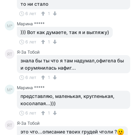
то ни стало
6 лет
1
Марина *****
М*
))) Вот как думаете, так я и выгляжу)
6 лет
1
Я-За Тобой
ЯТ
знала бы ты что я там надумал,офигела бы
и орумянилась нафиг...
6 лет
1
Марина *****
М*
представляю, маленькая, кругленькая,
косолапая...)))
6 лет
1
Я-За Тобой
ЯТ
это что...описание твоих грудей чтоли ?