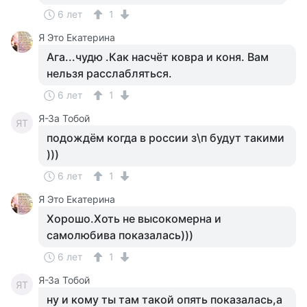
6 лет
1
Я Это Екатерина
Ага...чудю .Как насчёт ковра и коня. Вам
нельзя расслабляться.
6 лет
1
Я-За Тобой
ЯТ
подождём когда в россии з\п будут такими
)))
6 лет
1
Я Это Екатерина
Хорошо.Хоть не высокомерна и
самолюбива показалась)))
6 лет
1
Я-За Тобой
ЯТ
ну и кому ты там такой опять показалась,а