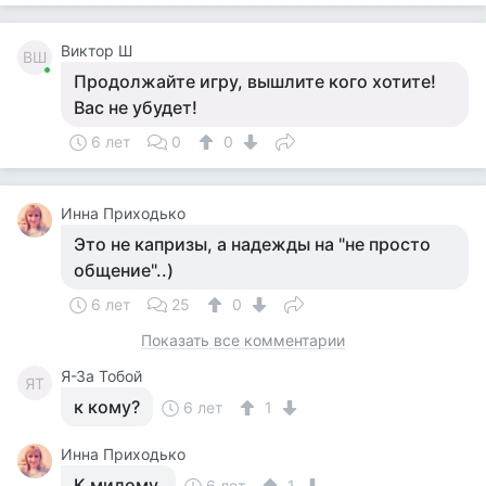
Виктор Ш
ВШ
Продолжайте игру, вышлите кого хотите!
Вас не убудет!
6 лет
0
0
Инна Приходько
Это не капризы, а надежды на "не просто
общение"..)
6 лет
25
0
Показать все комментарии
Я-За Тобой
ЯТ
к кому?
6 лет
1
Инна Приходько
К милому.
6 лет
1