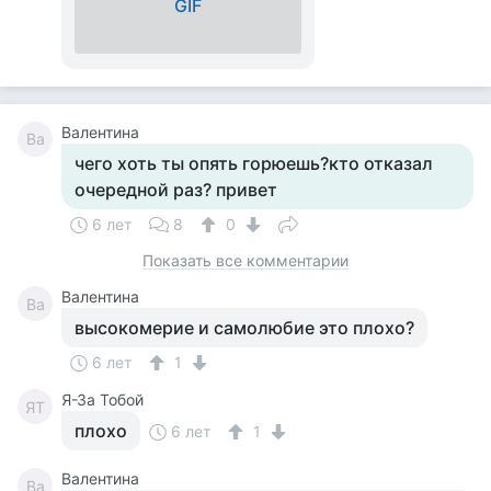
GIF
Валентина
Ва
чего хоть ты опять горюешь?кто отказал
очередной раз? привет
6 лет
8
0
Показать все комментарии
Валентина
Ва
высокомерие и самолюбие это плохо?
6 лет
1
Я-За Тобой
ЯТ
плохо
6 лет
1
Валентина
Ва