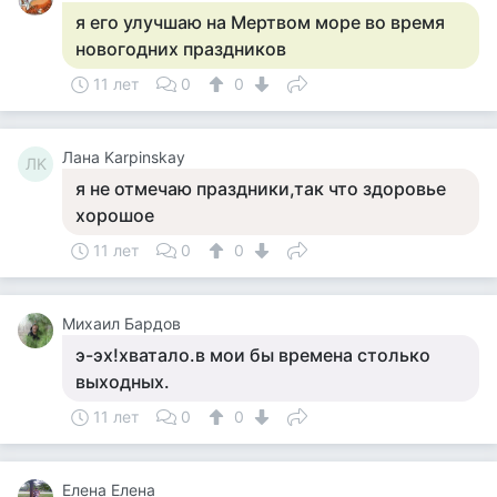
я его улучшаю на Мертвом море во время
новогодних праздников
11 лет
0
0
Лана Karpinskay
ЛK
я не отмечаю праздники,так что здоровье
хорошое
11 лет
0
0
Михаил Бардов
э-эх!хватало.в мои бы времена столько
выходных.
11 лет
0
0
Елена Елена