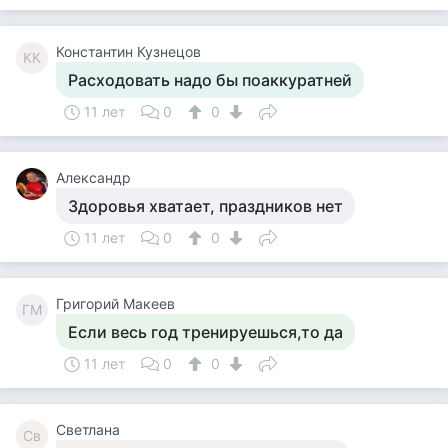
Константин Кузнецов
КК
Расходовать надо бы поаккуратней
11 лет
0
0
Александр
Здоровья хватает, праздников нет
11 лет
0
0
Григорий Макеев
ГМ
Если весь год тренируешься,то да
11 лет
0
0
Светлана
Св