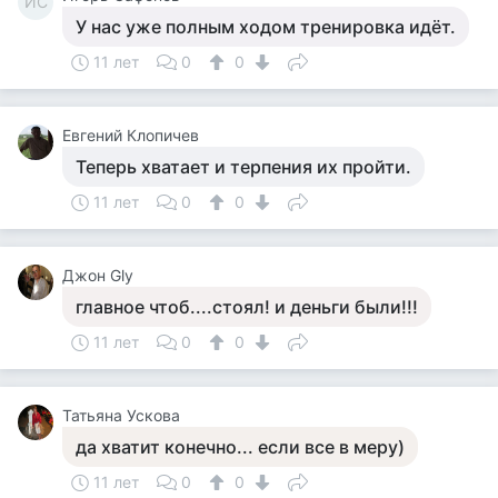
ИС
У нас уже полным ходом тренировка идёт.
11 лет
0
0
Евгений Клопичев
Теперь хватает и терпения их пройти.
11 лет
0
0
Джон Gly
главное чтоб....стоял! и деньги были!!!
11 лет
0
0
Татьяна Ускова
да хватит конечно... если все в меру)
11 лет
0
0