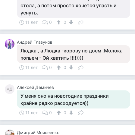
стола, а потом просто хочется упасть и
уснуть.
11 лет
0
0
Андрей Глазунов
Людка , а Людка -корову по доем .Молока
попьем - Ой хватить !!!!))))
11 лет
0
0
Алексей Демичев
АД
У меня оно на новогодние праздники
крайне редко расходуется))
11 лет
0
0
Дмитрий Моисеенко