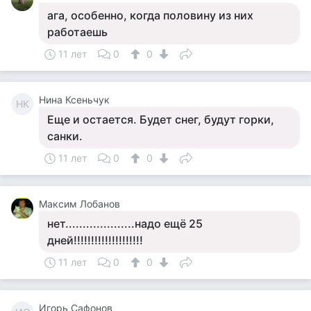
ага, особенно, когда половину из них
работаешь
11 лет
0
0
Нина Ксеньчук
НК
Еще и остается. Будет снег, будут горки,
санки.
11 лет
0
0
Максим Лобанов
нет....................надо ещё 25
дней!!!!!!!!!!!!!!!!!!!!
11 лет
0
0
Игорь Сафонов