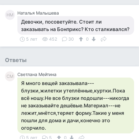
Наталья Малышева
НМ
Девочки, посоветуйте. Стоит ли
заказывать на Бонприкс? Кто сталкивался?
5 лет
452
30
0
Ответы
Светлана Мейтина
СМ
Я много вещей заказывала---
блузки,жилетки утеплённые,куртки.Пока
всё ношу.Не все блузки подошли---никогда
не заказывайте дешёвые.Материал---не
лежит,мнётся,теряет форму.Такие у меня
пошли для дома и дачи,конечно это
огорчило.
5 лет
5
0