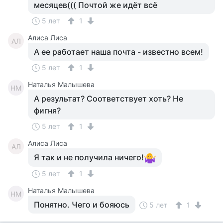
месяцев((( Почтой же идёт всё
5 лет
1
Алиса Лиса
АЛ
А ее работает наша почта - известно всем!
5 лет
1
Наталья Малышева
НМ
А результат? Соответствует хоть? Не
фигня?
5 лет
1
Алиса Лиса
АЛ
Я так и не получила ничего!
5 лет
1
Наталья Малышева
НМ
Понятно. Чего и бояюсь
5 лет
1