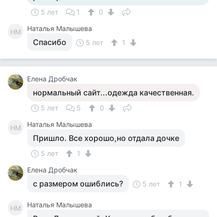
5 лет
1
0
Наталья Малышева
НМ
Спасибо
5 лет
1
Елена Дробчак
нормальный сайт...одежда качественная.
5 лет
5
0
Наталья Малышева
НМ
Пришло. Все хорошо,но отдала дочке
5 лет
1
Елена Дробчак
с размером ошиблись?
5 лет
1
Наталья Малышева
НМ