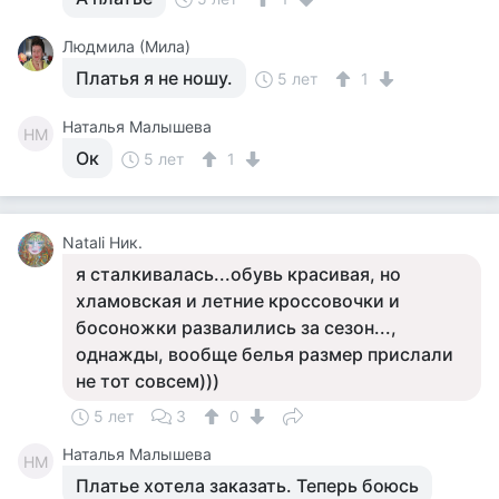
Людмила (Мила)
Платья я не ношу.
5 лет
1
Наталья Малышева
НМ
Ок
5 лет
1
Natali Ник.
я сталкивалась...обувь красивая, но
хламовская и летние кроссовочки и
босоножки развалились за сезон...,
однажды, вообще белья размер прислали
не тот совсем)))
5 лет
3
0
Наталья Малышева
НМ
Платье хотела заказать. Теперь боюсь