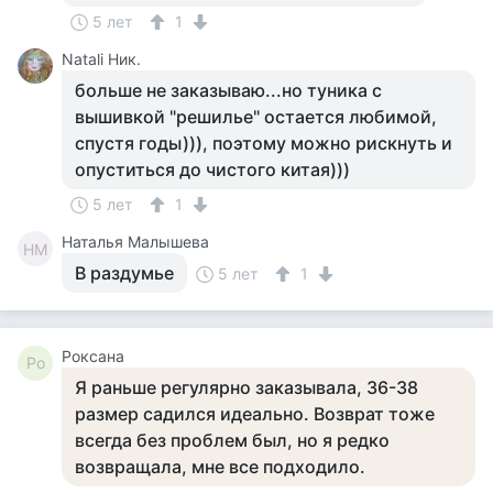
5 лет
1
Natali Ник.
больше не заказываю...но туника с
вышивкой "решилье" остается любимой,
спустя годы))), поэтому можно рискнуть и
опуститься до чистого китая)))
5 лет
1
Наталья Малышева
НМ
В раздумье
5 лет
1
Роксана
Ро
Я раньше регулярно заказывала, 36-38
размер садился идеально. Возврат тоже
всегда без проблем был, но я редко
возвращала, мне все подходило.