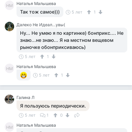
Наталья Малышева
НМ
Так тож самое)))
5 лет
1
Далеко Не Идеал...увы(
Ну... Не умею я по картинке) бонприкс.... Не
знаю...не знаю... Я на местном вещевом
рыночке обонприксиваюсь)
5 лет
1
Наталья Малышева
НМ
5 лет
1
Галина Л
Я пользуюсь периодически.
5 лет
1
0
Наталья Малышева
НМ