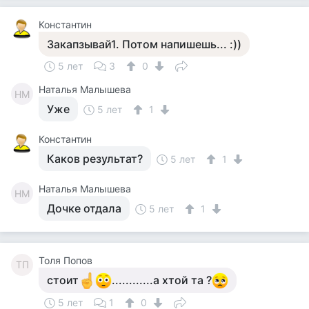
Константин
Закапзывай1. Потом напишешь... :))
5 лет
3
0
Наталья Малышева
НМ
Уже
5 лет
1
Константин
Каков результат?
5 лет
1
Наталья Малышева
НМ
Дочке отдала
5 лет
1
Толя Попов
ТП
стоит
............а хтой та ?
5 лет
1
0