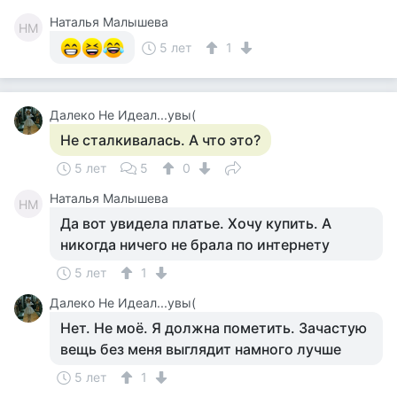
Наталья Малышева
НМ
5 лет
1
Далеко Не Идеал...увы(
Не сталкивалась. А что это?
5 лет
5
0
Наталья Малышева
НМ
Да вот увидела платье. Хочу купить. А
никогда ничего не брала по интернету
5 лет
1
Далеко Не Идеал...увы(
Нет. Не моё. Я должна пометить. Зачастую
вещь без меня выглядит намного лучше
5 лет
1