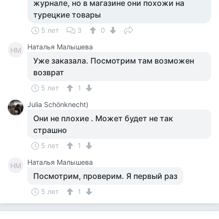
журнале, но в магазине они похожи на
турецкие товары
5 лет
3
0
Наталья Малышева
НМ
Уже заказала. Посмотрим там возможен
возврат
5 лет
1
Julia Schönknecht)
Они не плохие . Может будет не так
страшно
5 лет
1
Наталья Малышева
НМ
Посмотрим, проверим. Я первый раз
5 лет
1