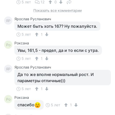
5 лет
12
0
Показать все комментарии
Ярослав Русланович
ЯР
Может быть хоть 167? Ну пожалуйста.
5 лет
1
Роксана
Ро
Увы, 161,5 - предел, да и то если с утра.
5 лет
1
Ярослав Русланович
ЯР
Да то же вполне нормальный рост. И
параметры отличные)))
5 лет
1
Роксана
Ро
спасибо
5 лет
1