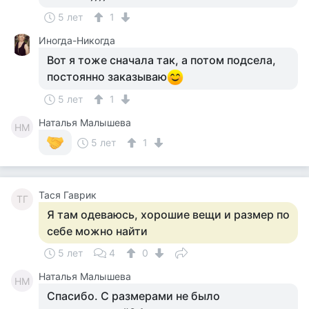
5 лет
1
Иногда-Никогда
Вот я тоже сначала так, а потом подсела,
постоянно заказываю
5 лет
1
Наталья Малышева
НМ
5 лет
1
Тася Гаврик
ТГ
Я там одеваюсь, хорошие вещи и размер по
себе можно найти
5 лет
4
0
Наталья Малышева
НМ
Спасибо. С размерами не было