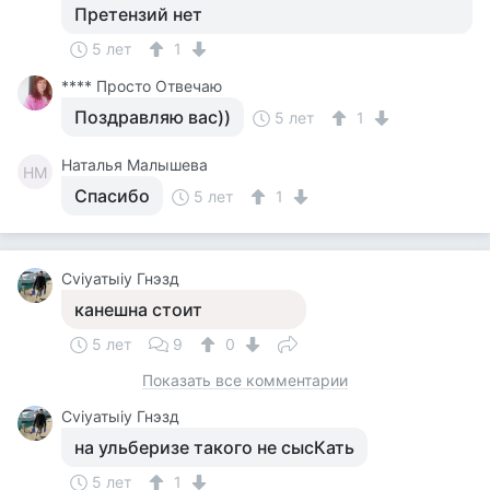
Претензий нет
5 лет
1
**** Просто Отвечаю
Поздравляю вас))
5 лет
1
Наталья Малышева
НМ
Спасибо
5 лет
1
Cviyатыiy Гнэзд
канешна стоит
5 лет
9
0
Показать все комментарии
Cviyатыiy Гнэзд
на ульберизе такого не сысКать
5 лет
1