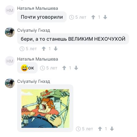
Наталья Малышева
НМ
Почти уговорили
5 лет
1
Cviyатыiy Гнэзд
бери, а то станешь ВЕЛИКИМ НЕХОЧУХОЙ
5 лет
1
Наталья Малышева
НМ
ок
5 лет
1
Cviyатыiy Гнэзд
5 лет
1