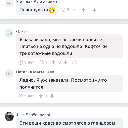
Ярослав Русланович
ЯР
Пожалуйста
5 лет
1
Ольга
Ол
Я заказывала, мне не очень нравится.
Платье не одно не подошло. Кофточки
трикотажные подошли.
5 лет
1
0
Наталья Малышева
НМ
Ладно. Я уж заказала. Посмотрим,что
получится
5 лет
1
Julia Schönknecht)
Эти вещи красиво смотрятся в глянцевом