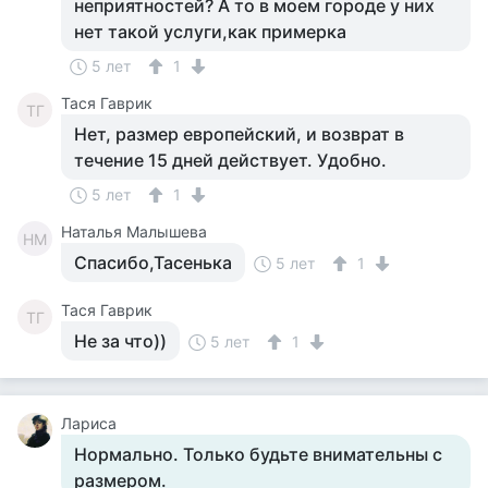
неприятностей? А то в моем городе у них
нет такой услуги,как примерка
5 лет
1
Тася Гаврик
ТГ
Нет, размер европейский, и возврат в
течение 15 дней действует. Удобно.
5 лет
1
Наталья Малышева
НМ
Спасибо,Тасенька
5 лет
1
Тася Гаврик
ТГ
Не за что))
5 лет
1
Лариса
Нормально. Только будьте внимательны с
размером.