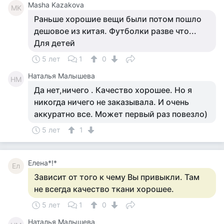
Masha Kazakova
MK
Раньше хорошие вещи были потом пошло
дешовое из китая. Футболки разве что...
Для детей
5 лет
1
0
Наталья Малышева
НМ
Да нет,ничего . Качество хорошее. Но я
никогда ничего не заказывала. И очень
аккуратно все. Может первый раз повезло)
5 лет
1
Елена*!*
Ел
Зависит от того к чему Вы привыкли. Там
не всегда качество ткани хорошее.
5 лет
1
0
Наталья Малышева