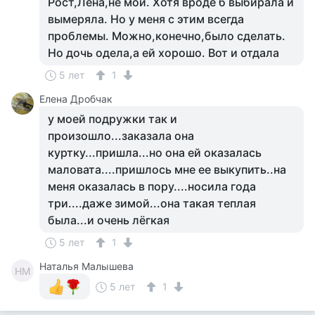
Рост,Лена,не мой. Хотя вроде б выбирала и
вымеряла. Но у меня с этим всегда
проблемы. Можно,конечно,было сделать.
Но дочь одела,а ей хорошо. Вот и отдала
5 лет
1
Елена Дробчак
у моей подружки так и
произошло...заказала она
куртку...пришла...но она ей оказалась
маловата....пришлось мне ее выкупить..на
меня оказалась в пору....носила года
три....даже зимой...она такая теплая
была...и очень лёгкая
5 лет
1
Наталья Малышева
НМ
5 лет
1