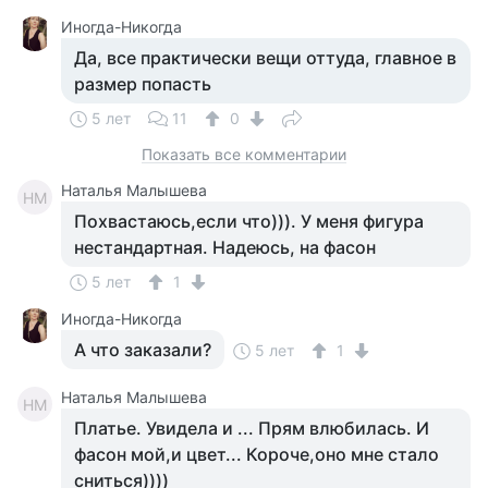
Иногда-Никогда
Да, все практически вещи оттуда, главное в
размер попасть
5 лет
11
0
Показать все комментарии
Наталья Малышева
НМ
Похвастаюсь,если что))). У меня фигура
нестандартная. Надеюсь, на фасон
5 лет
1
Иногда-Никогда
А что заказали?
5 лет
1
Наталья Малышева
НМ
Платье. Увидела и ... Прям влюбилась. И
фасон мой,и цвет... Короче,оно мне стало
сниться))))