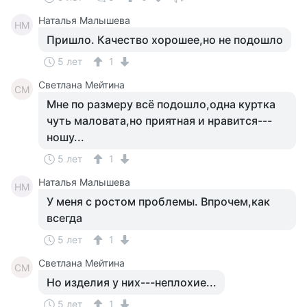
Наталья Малышева
НМ
Пришло. Качество хорошее,но не подошло
5 лет
1
Светлана Мейтина
СМ
Мне по размеру всё подошло,одна куртка
чуть маловата,но приятная и нравится---
ношу...
5 лет
1
Наталья Малышева
НМ
У меня с ростом проблемы. Впрочем,как
всегда
5 лет
1
Светлана Мейтина
СМ
Но изделия у них---неплохие...
5 лет
1