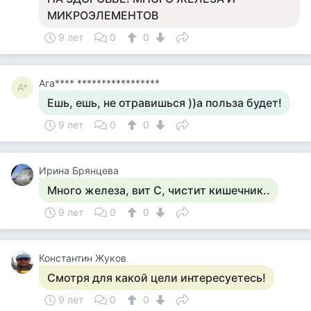
МИКРОЭЛЕМЕНТОВ
9 лет
0
0
Ага**** *****************
А*
Ешь, ешь, не отравишься ))а польза будет!
9 лет
0
0
Ирина Брянцева
Много железа, вит С, чистит кишечник..
9 лет
0
0
Константин Жуков
Смотря для какой цели интересуетесь!
9 лет
0
0