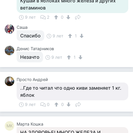
Кушай в яблоках много железа и других
ветаминов
9 лет
2
0
Саша
Спасибо
9 лет
1
Денис Татарников
Незачто
9 лет
1
Просто Андрей
..Где то читал что одно киви заменяет 1 кг.
яблок
9 лет
0
0
Марта Кошка
МК
НА ЗДОРОВЬЕ! МНОГО ЖЕЛЕЗА И