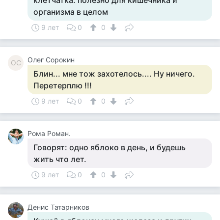
клетчатка. полезно для кишечника и
организма в целом
9 лет
0
0
Олег Сорокин
ОС
Блин... мне тож захотелось.... Ну ничего.
Перетерплю !!!
9 лет
0
0
Рома Роман.
Говорят: одно яблоко в день, и будешь
жить что лет.
9 лет
0
0
Денис Татарников