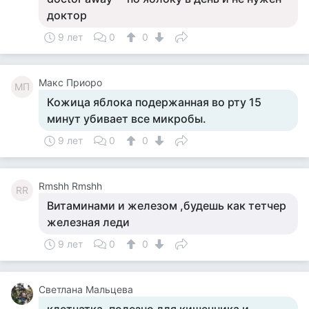
доктор
9 лет
0
0
Макс Приоро
МП
Кожица яблока подержанная во рту 15
минут убивает все микробы.
9 лет
0
0
Rmshh Rmshh
RR
Витаминами и железом ,будешь как тетчер
железная леди
9 лет
0
0
Светлана Мальцева