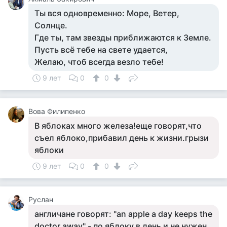
Ты вся одновременно: Море, Ветер,
Солнце.
Где ты, там звезды приближаются к Земле.
Пусть всё тебе на свете удается,
Желаю, чтоб всегда везло тебе!
9 лет
0
0
Вова Филипенко
В яблоках много железа!еще говорят,что
съел яблоко,прибавил день к жизни.грызи
яблоки
9 лет
0
0
Руслан
англичане говорят: "an apple a day keeps the
doctor away" - по яблоку в день и не нужен