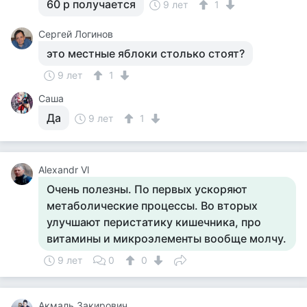
60 р получается
9 лет
1
Сергей Логинов
это местные яблоки столько стоят?
9 лет
1
Саша
Да
9 лет
1
Alexandr Vl
Очень полезны. По первых ускоряют
метаболические процессы. Во вторых
улучшают перистатику кишечника, про
витамины и микроэлементы вообще молчу.
9 лет
0
0
Акмаль Закирович