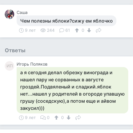
Саша
Чем полезны яблоки?сижу ем яблочко
9 лет
244
61
0
Ответы
Игорь Поляков
ИП
а я сегодня делал обрезку винограда и
нашел пару не сорванных в августе
гроздей.Подвяленый и сладкий.яблок
нет...нашел у родителей в огороде упавшую
грушу (соседскую),а потом еще и айвом
закусил)))
9 лет
0
0