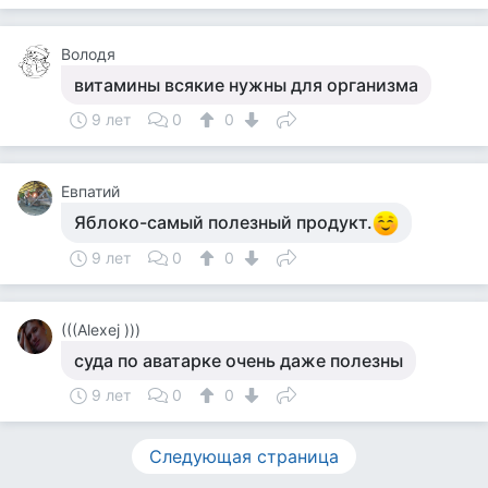
Володя
витамины всякие нужны для организма
9 лет
0
0
Евпатий
Яблоко-самый полезный продукт.
9 лет
0
0
(((Alexej )))
суда по аватарке очень даже полезны
9 лет
0
0
Следующая страница