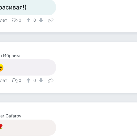
расивая!)
 лет
0
0
н Ибраим
 лет
0
0
yar Gafarov