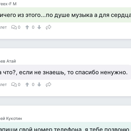
reex-F M
ичего из этого...по душе музыка а для сердц
 лет
0
0
ев Атай
а что?, если не знаешь, то спасибо ненужно.
 лет
0
0
ей Кукотин
апиши свой номер телефона, я тебе позвоню