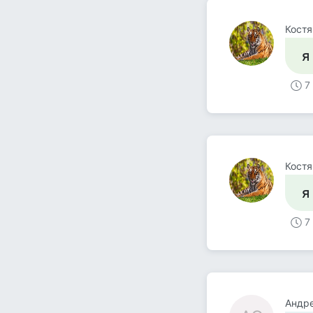
Костя
я
7
Костя
я
7
Андр