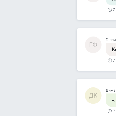
7
Галли
ГФ
К
7
Дима
ДК
-
7