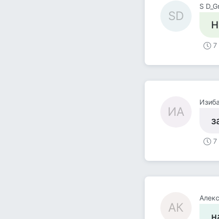
S D_G
SD
Н
7
Изиба
ИА
з
7
Алекс
АК
н