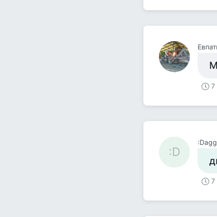
Евпат
М
7
:Dagge
:D
д
7