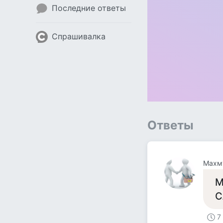
Последние ответы
Спрашивалка
Ответы
Махм
М
С
7