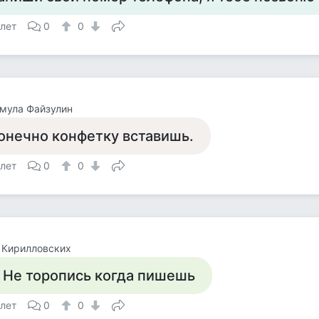
 лет
0
0
мула Файзулин
онечно конфетку вставишь.
 лет
0
0
 Кирилловских
. Не торопись когда пишешь
 лет
0
0