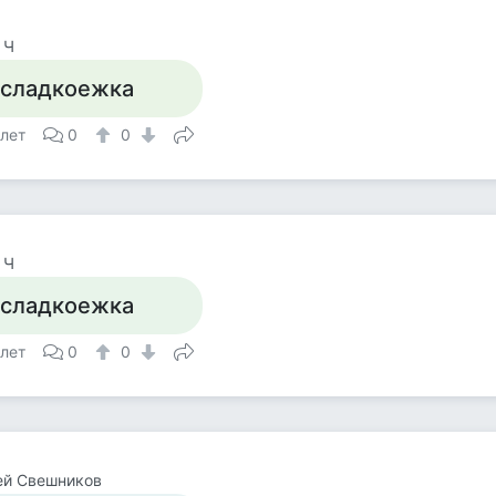
 Ч
 сладкоежка
 лет
0
0
 Ч
 сладкоежка
 лет
0
0
ей Свешников