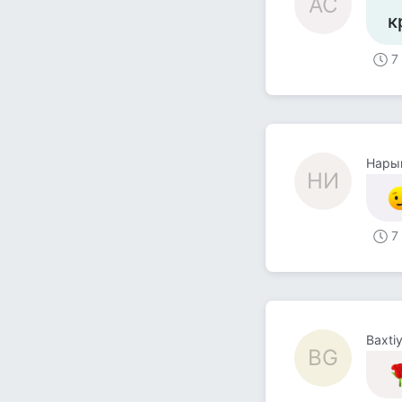
АС
к
7
Нары
НИ
7
Baxti
BG