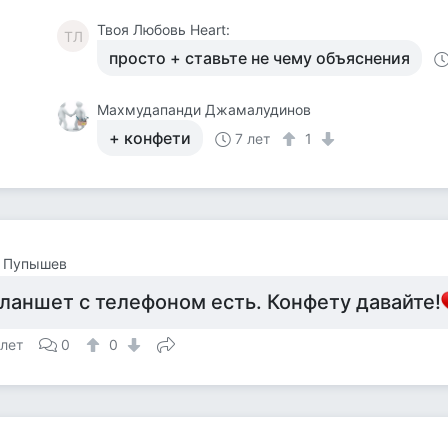
Твоя Любовь Heart:
ТЛ
просто + ставьте не чему объяснения
Махмудапанди Джамалудинов
+ конфети
7 лет
1
 Пупышев
ланшет с телефоном есть. Конфету давайте!
 лет
0
0