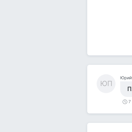
Юрий
ЮП
П
7