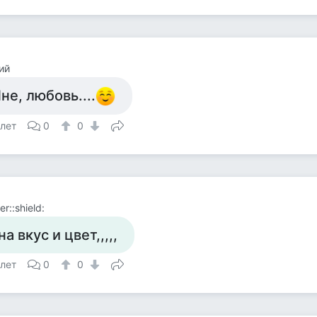
ий
не, любовь....
 лет
0
0
r::shield:
на вкус и цвет,,,,,
 лет
0
0