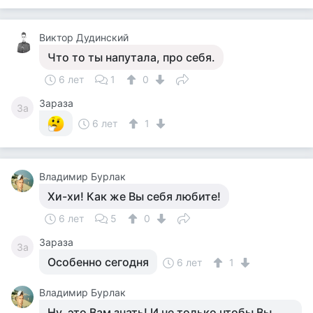
Виктор Дудинский
Что то ты напутала, про себя.
6 лет
1
0
Зараза
За
6 лет
1
Владимир Бурлак
Хи-хи! Как же Вы себя любите!
6 лет
5
0
Зараза
За
Особенно сегодня
6 лет
1
Владимир Бурлак
Ну, это Вам знать! И не только чтобы Вы