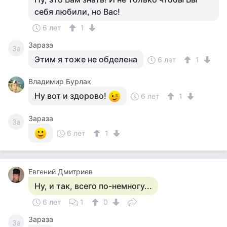
себя любили, но Вас!
6 лет
1
Зараза
За
Этим я тоже не обделена
6 лет
1
Владимир Бурлак
Ну вот и здорово!
6 лет
1
Зараза
За
6 лет
1
Евгений Дмитриев
Ну, и так, всего по-немногу...
6 лет
1
0
Зараза
За