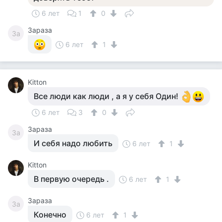
6 лет
1
0
Зараза
За
6 лет
1
Kitton
Все люди как люди , а я у себя Один!
6 лет
3
0
Зараза
За
И себя надо любить
6 лет
1
Kitton
В первую очередь .
6 лет
1
Зараза
За
Конечно
6 лет
1