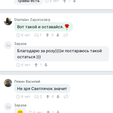
Травы есть
6 лет
1
Stanislav Zaporozskiy
Вот такой и оставайся.
6 лет
1
0
Зараза
За
Благодарю за розу))))и постараюсь такой
остаться )))
6 лет
1
Левин Василий
Не зря Светлячок значит
6 лет
2
0
Зараза
За
6 лет
1