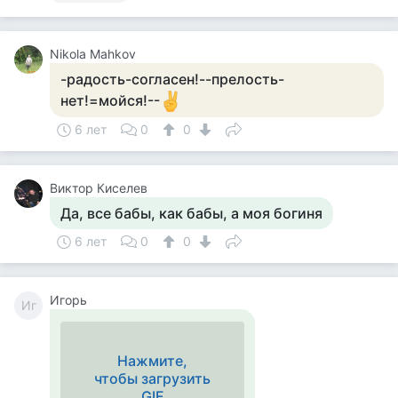
Nikola Mahkov
-радость-согласен!--прелость-
нет!=мойся!--
6 лет
0
0
Виктор Киселев
Да, все бабы, как бабы, а моя богиня
6 лет
0
0
Игорь
Иг
Нажмите,
чтобы загрузить
GIF