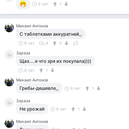
6 лет
1
Михаил Антонов
С таблетками аккуратней,,
6 лет
4
0
Зараза
За
Щаз....я что зря их покупала))))
6 лет
1
Михаил Антонов
Грибы-дешевле,,
6 лет
1
Зараза
За
Не урожай
6 лет
1
Михаил Антонов