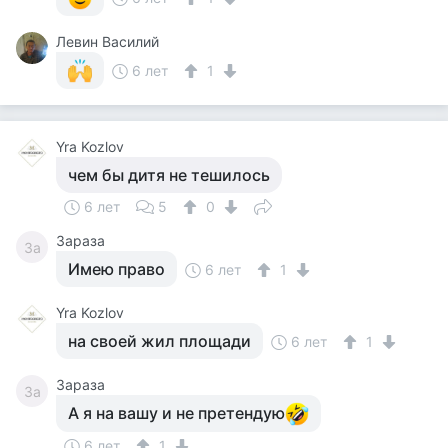
Левин Василий
6 лет
1
Yra Kozlov
чем бы дитя не тешилось
6 лет
5
0
Зараза
За
Имею право
6 лет
1
Yra Kozlov
на своей жил площади
6 лет
1
Зараза
За
А я на вашу и не претендую
6 лет
1