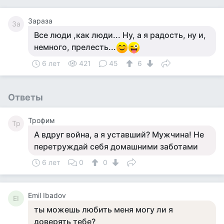
Зараза
За
Все люди ,как люди... Ну, а я радость, ну и,
немного, прелесть...
6 лет
421
45
6
Ответы
Трофим
Тр
А вдруг война, а я уставший? Мужчина! Не
перетруждай себя домашними заботами
6 лет
0
0
Emil Ibadov
EI
ты можешь любить меня могу ли я
доверять тебе?