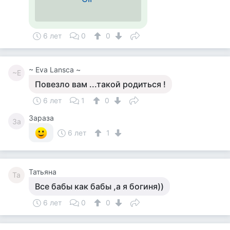
6 лет
0
0
~ Eva Lansca ~
~E
Повезло вам ...такой родиться !
6 лет
1
0
Зараза
За
6 лет
1
Татьяна
Та
Все бабы как бабы ,а я богиня))
6 лет
0
0