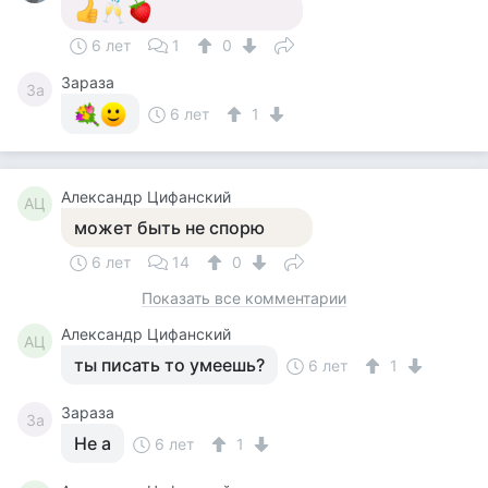
6 лет
1
0
Зараза
За
6 лет
1
Александр Цифанский
АЦ
может быть не спорю
6 лет
14
0
Показать все комментарии
Александр Цифанский
АЦ
ты писать то умеешь?
6 лет
1
Зараза
За
Не а
6 лет
1