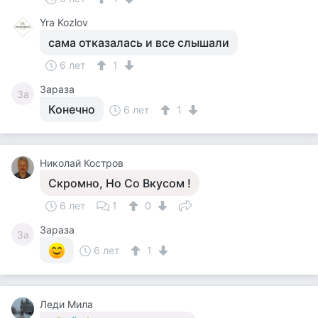
Yra Kozlov
сама отказалась и все слышали
6 лет
1
Зараза
За
Конечно
6 лет
1
Николай Костров
Скромно, Но Со Вкусом !
6 лет
1
0
Зараза
За
6 лет
1
Леди Мила