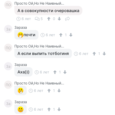
Просто Ой,Но Не Наивный...
ПО
А в совокупности очеровашка
6 лет
5
0
Зараза
За
почти
6 лет
1
Просто Ой,Но Не Наивный...
ПО
А если выпить тотбогиня
6 лет
1
Зараза
За
Аха)))
6 лет
1
Просто Ой,Но Не Наивный...
ПО
6 лет
1
Зараза
За
6 лет
1