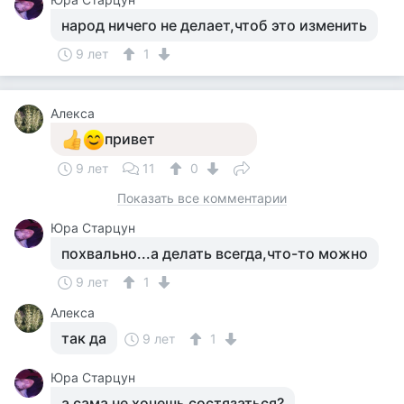
народ ничего не делает,чтоб это изменить
9 лет
1
Алекса
привет
9 лет
11
0
Показать все комментарии
Юра Старцун
похвально...а делать всегда,что-то можно
9 лет
1
Алекса
так да
9 лет
1
Юра Старцун
а сама не хочешь состязаться?