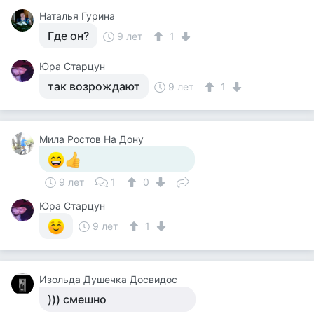
Наталья Гурина
Где он?
9 лет
1
Юра Старцун
так возрождают
9 лет
1
Мила Ростов На Дону
9 лет
1
0
Юра Старцун
9 лет
1
Изольда Душечка Досвидос
))) смешно