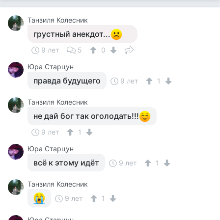
Танзиля Колесник
грустный анекдот...
9 лет
5
0
Юра Старцун
правда будущего
9 лет
1
Танзиля Колесник
не дай бог так оголодать!!!
9 лет
1
Юра Старцун
всё к этому идёт
9 лет
1
Танзиля Колесник
9 лет
1
Юра Старцун