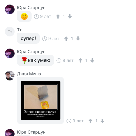
Юра Старцун
9 лет
1
Тт
Тт
супер!
9 лет
1
Юра Старцун
как умею
9 лет
1
Дядя Миша
9 лет
1
Юра Старцун