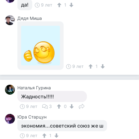
да!
9 лет
1
Дядя Миша
9 лет
1
Наталья Гурина
Жадность!!!!!
9 лет
3
0
Юра Старцун
экономия...советский союз же ш
9 лет
1