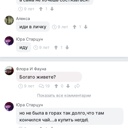
9 лет
1
Алекса
иди в личку
9 лет
1
Юра Старцун
иду
9 лет
1
Флора И Фауна
Богато живете?
9 лет
19
0
Показать все комментарии
Юра Старцун
но не была в горах так долго,что там
кончился чай...а купить негде\