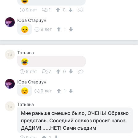
9 лет
1
0
Юра Старцун
9 лет
1
Татьяна
Та
9 лет
7
0
Юра Старцун
9 лет
1
Татьяна
Та
Мне раньше смешно было, ОЧЕНЬ! Образно
представь. Соседний совхоз просит навоз.
ДАДИМ! .....НЕТ! Сами съедим
9 лет
1