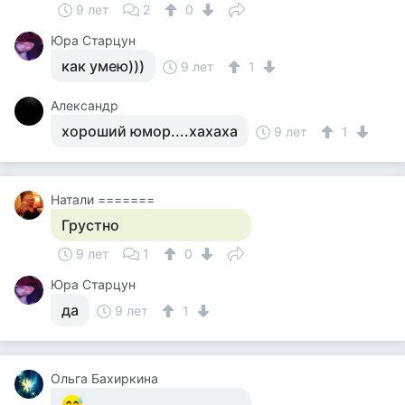
9 лет
2
0
Юра Старцун
как умею)))
9 лет
1
Александр
хороший юмор....хахаха
9 лет
1
Натали =======
Грустно
9 лет
1
0
Юра Старцун
да
9 лет
1
Ольга Бахиркина