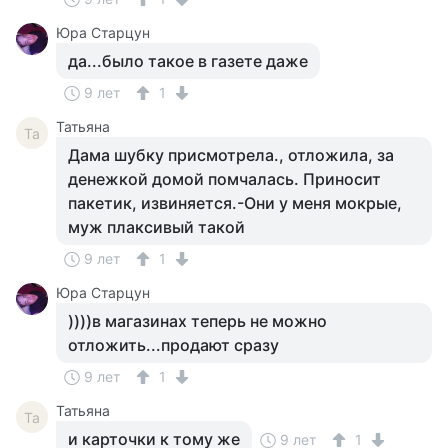
Юра Старцун
да...было такое в газете даже
9 лет
1
Татьяна
Та
Дама шубку присмотрела., отложила, за
денежкой домой помчалась. Приносит
пакетик, извиняется.-Они у меня мокрые,
муж плаксивый такой
9 лет
1
Юра Старцун
))))в магазинах теперь не можно
отложить...продают сразу
9 лет
1
Татьяна
Та
и карточки к тому же
9 лет
1