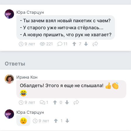
Юра Старцун
- Ты зачем взял новый пакетик с чаем?
- У старого уже ниточка стёрлась...
- А новую пришить, что рук не хватает?
9 лет
221
11
7
Ответы
Ирина Кон
Обалдеть! Этого я еще не слышала!
9 лет
1
0
Юра Старцун
9 лет
1