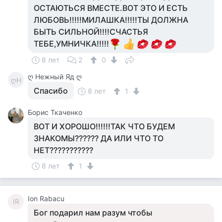
ОСТАЮТЬСЯ ВМЕСТЕ.ВОТ ЭТО И ЕСТЬ
ЛЮБОВЬ!!!!!МИЛАШКА!!!!!ТЫ ДОЛЖНА
БЫТЬ СИЛЬНОЙ!!!!СЧАСТЬЯ
ТЕБЕ,УМНИЧКА!!!!!
8 лет
2
0
ღ Нежный Яд ღ
ღН
Спасибо
8 лет
1
Борис Ткаченко
ВОТ И ХОРОШО!!!!!!ТАК ЧТО БУДЕМ
ЗНАКОМЫ?????? ДА ИЛИ ЧТО ТО
НЕТ???????????
8 лет
1
Ion Rabacu
IR
Бог подарил нам разум чтобы