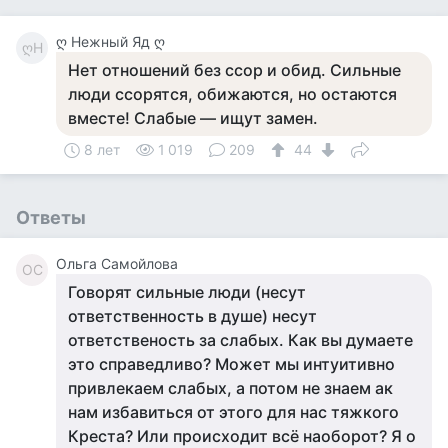
ღ Нежный Яд ღ
ღН
Нет отношений без ссор и обид. Сильные
люди ссорятся, обижаются, но остаются
вместе! Слабые — ищут замен.
8 лет
1 019
209
44
Ответы
Ольга Самойлова
ОС
Говорят сильные люди (несут
ответственность в душе) несут
ответственость за слабых. Как вы думаете
это справедливо? Может мы интуитивно
привлекаем слабых, а потом не знаем ак
нам избавиться от этого для нас тяжкого
Креста? Или происходит всё наоборот? Я о