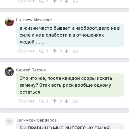
8 лет
0
0
Ljkishew Alexsandr
в жизни часто бывает и наоборот.дело не в
силе и не в слабости а в отношениях
людей.......
8 лет
0
0
Сергей Петров
Это что же, после каждой ссоры искать
замену? Этак есть риск вообще одному
остаться.
8 лет
0
0
Зелимхан Сардаров
ЗС
ВЫ ПРАВЫ НО МНЕ ИНТЕРЕСНО ТАКАЯ