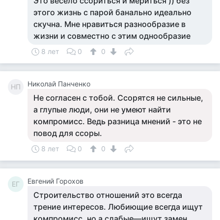
Это весело ссориться и мериться )) без
этого жизнь с парой банально идеально
скучна. Мне нравиться разнообразие в
жизни и совместно с этим однообразие
8 лет
0
0
Николай Панченко
НП
Не согласен с тобой. Ссорятся не сильные,
а глупые люди, они не умеют найти
компромисс. Ведь разница мнений - это не
повод для ссоры.
8 лет
0
0
Евгений Горохов
ЕГ
Строительство отношений это всегда
трение интересов. Любиющие всегда ищут
компромисс, но а слабые—ищут замен.