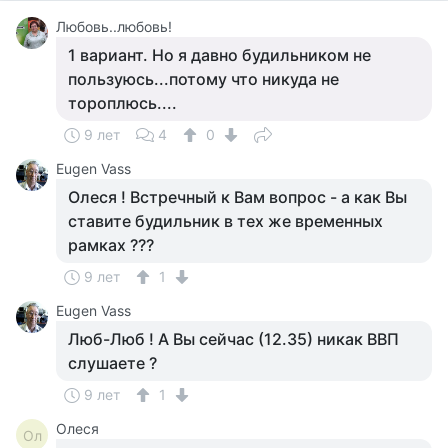
Любовь..любовь!
1 вариант. Но я давно будильником не
пользуюсь...потому что никуда не
тороплюсь....
9 лет
4
0
Eugen Vass
Олеся ! Встречный к Вам вопрос - а как Вы
ставите будильник в тех же временных
рамках ???
9 лет
1
Eugen Vass
Люб-Люб ! А Вы сейчас (12.35) никак ВВП
слушаете ?
9 лет
1
Олеся
Ол