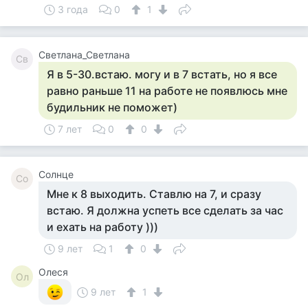
3 года
0
1
Светлана_Светлана
Св
Я в 5-30.встаю. могу и в 7 встать, но я все
равно раньше 11 на работе не появлюсь мне
будильник не поможет)
7 лет
0
0
Солнце
Со
Мне к 8 выходить. Ставлю на 7, и сразу
встаю. Я должна успеть все сделать за час
и ехать на работу )))
9 лет
1
0
Олеся
Ол
9 лет
1