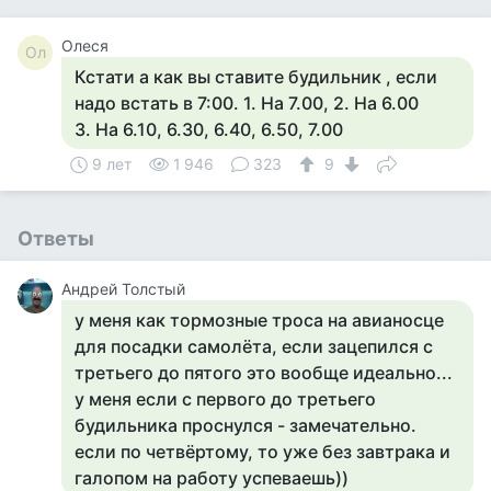
Олеся
Ол
Кстати а как вы ставите будильник , если
надо встать в 7:00. 1. На 7.00, 2. На 6.00
3. На 6.10, 6.30, 6.40, 6.50, 7.00
9 лет
1 946
323
9
Ответы
Андрей Толстый
у меня как тормозные троса на авианосце
для посадки самолёта, если зацепился с
третьего до пятого это вообще идеально...
у меня если с первого до третьего
будильника проснулся - замечательно.
если по четвёртому, то уже без завтрака и
галопом на работу успеваешь))