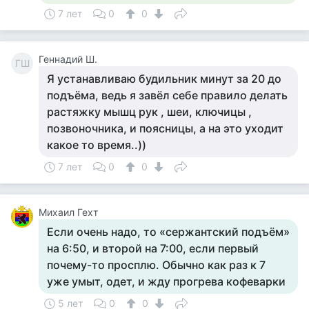
7 лет
0
0
Геннадий Ш.
ГШ
Я устанавливаю будильник минут за 20 до
подъёма, ведь я завёл себе правило делать
растяжку мышц рук , шеи, ключицы ,
позвоночника, и поясницы, а на это уходит
какое то время..))
7 лет
0
0
Михаил Гехт
Если очень надо, то «сержантский подъём»
на 6:50, и второй на 7:00, если первый
почему-то просплю. Обычно как раз к 7
уже умыт, одет, и жду прогрева кофеварки
5 лет
0
0