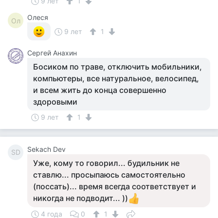
9 лет
1
Олеся
Ол
9 лет
1
Сергей Анахин
Босиком по траве, отключить мобильники,
компьютеры, все натуральное, велосипед,
и всем жить до конца совершенно
здоровыми
9 лет
1
Sekach Dev
SD
Уже, кому то говорил... будильник не
ставлю... просыпаюсь самостоятельно
(поссать)... время всегда соответствует и
никогда не подводит... ))
4 года
0
1