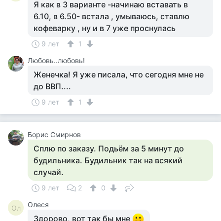
Я как в 3 варианте -начинаю вставать в
6.10, в 6.50- встала , умываюсь, ставлю
кофеварку , ну и в 7 уже проснулась
9 лет
1
Любовь..любовь!
Женечка! Я уже писала, что сегодня мне не
до ВВП....
9 лет
1
Борис Смирнов
Сплю по заказу. Подьём за 5 минут до
будильника. Будильник так на всякий
случай.
9 лет
2
0
Олеся
Ол
Здорово, вот так бы мне