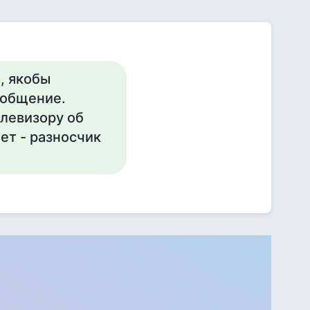
, якобы
ообщение.
елевизору об
ет - разносчик