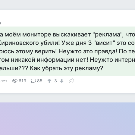
в
а моём мониторе выскакивает "реклама", что
ириновского убили! Уже дня 3 "висит" это с
оюсь этому верить! Неужто это правда! По т
том никакой информации нет! Неужто интерн
альши??? Как убрать эту рекламу?
 лет
613
85
3