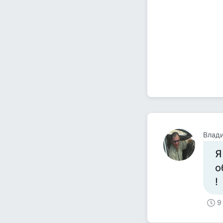
Влад
Я
о
!
9