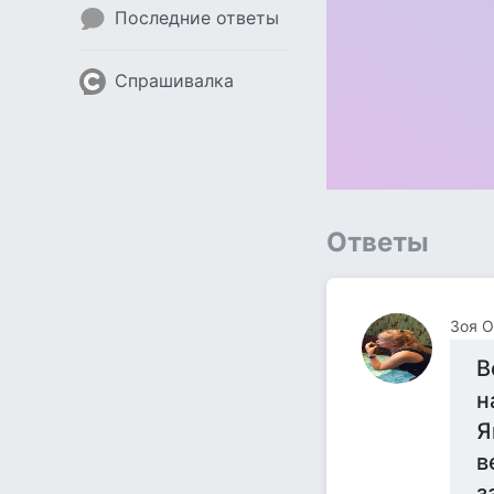
Последние ответы
Спрашивалка
Ответы
Зоя О
В
н
Я
в
з