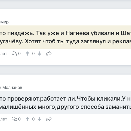
имир
то пиздёжь. Так уже и Нагиева убивали и Ша
угачёву. Хотят чтоб ты туда заглянул и рекла
 лет
0
0
н Молчанов
то проверяют,работает ли.Чтобы кликали.У 
малишённых много,другого способа заманит
 лет
0
0