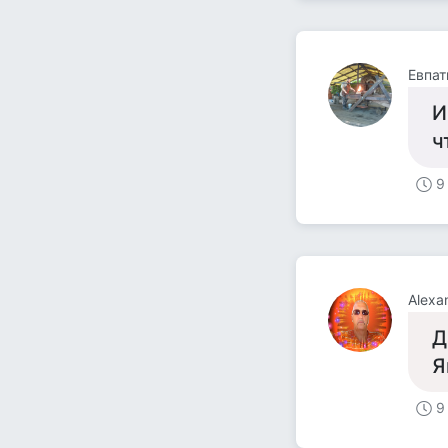
Евпат
И
ч
9
Alexa
Д
Я
9