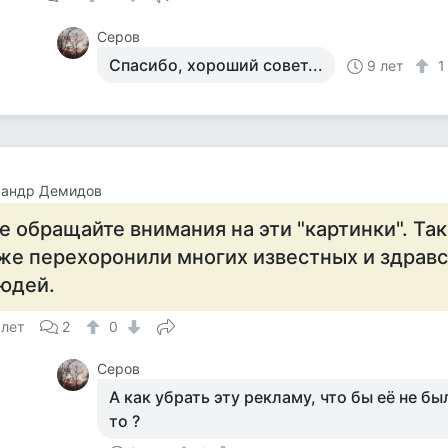
Серов
Спасибо, хороший совет...
9 лет
сандр Демидов
е обращайте внимания на эти "картинки". Та
же перехоронили многих известных и здрав
юдей.
 лет
2
0
Серов
А как убрать эту рекламу, что бы её не бы
то ?