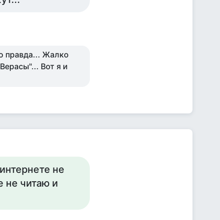
о правда... Жалко
ерасы"... Вот я и
 интернете не
 не читаю и