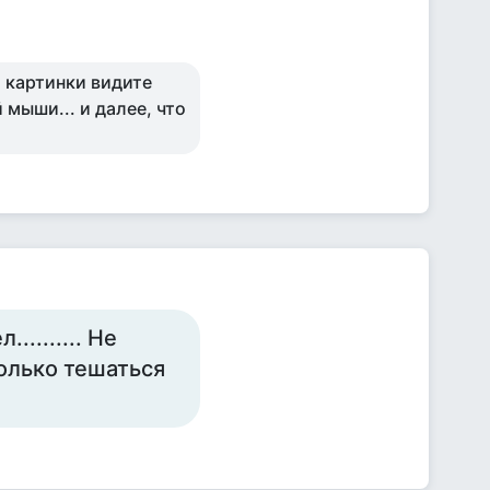
 картинки видите
 мыши... и далее, что
......... Не
Только тешаться