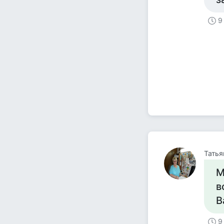
9
Тать
М
в
В
9