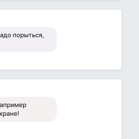
надо порыться,
например
кране!