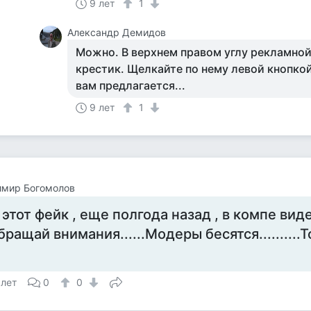
9 лет
1
Александр Демидов
Можно. В верхнем правом углу рекламной
крестик. Щелкайте по нему левой кнопкой
вам предлагается...
9 лет
1
имир Богомолов
 этот фейк , еще полгода назад , в компе видел.
бращай внимания......Модеры бесятся..........
 лет
0
0