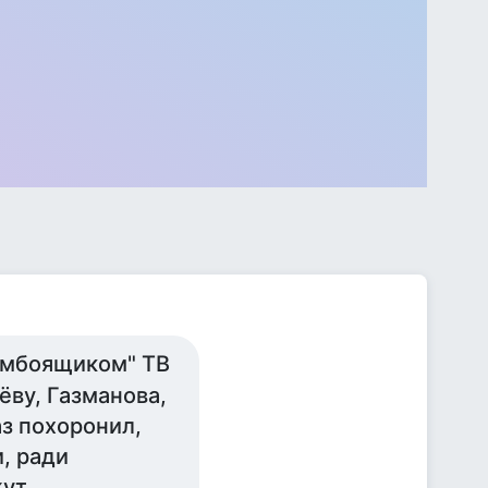
зомбоящиком" ТВ
ёву, Газманова,
аз похоронил,
и, ради
т...