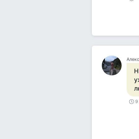
Алек
Н
у
л
9