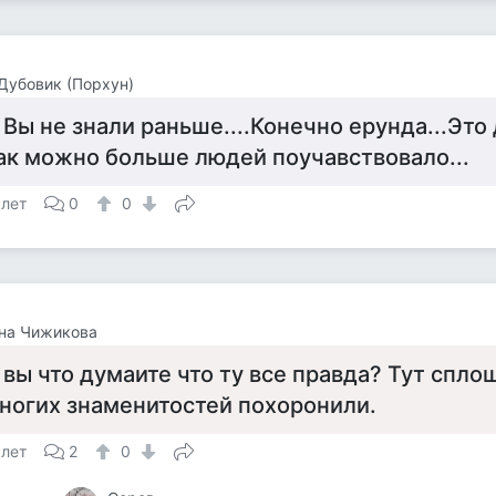
Дубовик (Порхун)
 Вы не знали раньше....Конечно ерунда...Это 
ак можно больше людей поучавствовало...
 лет
0
0
на Чижикова
 вы что думаите что ту все правда? Тут спл
ногих знаменитостей похоронили.
 лет
2
0