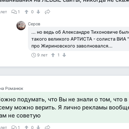
 лет
1
0
Серов
... но ведь об Александре Тихоновиче был
такого великого АРТИСТА - солиста ВИА "В
про Жириновского заволновался...
9 лет
1
яна Романюк
ожно подумать, что Вы не знали о том, что в
сему можно верить. Я лично рекламы вообще
ам не советую
 лет
1
0