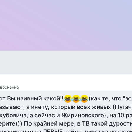
восиенко
от Вы наивный какой!!
(как те, что "
азывают, а инету, который всех живых (Пугач
кубовича, а сейчас и Жириновского), на 10 р
ерите))) По крайней мере, в ТВ такой дурост
аманивания на ЛЕВЫЕ сайты, никогда не скажу