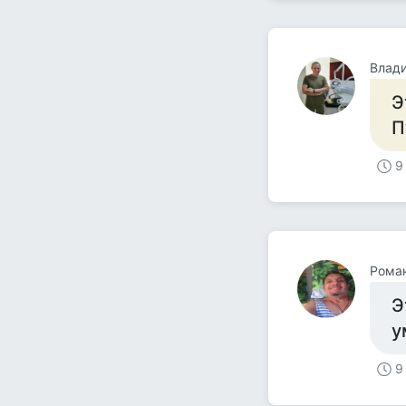
Влад
Э
П
9
Рома
Э
у
9