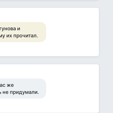
тунова и
му их прочитал.
нас же
ь не придумали.