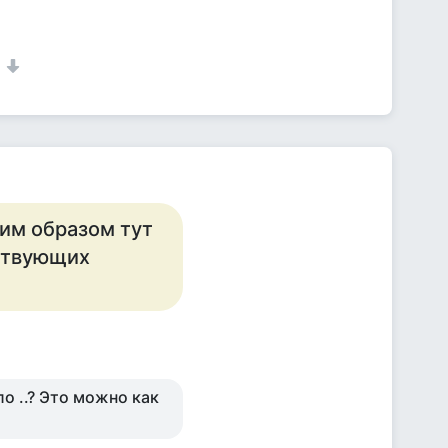
1
ким образом тут
ствующих
ло ..? Это можно как