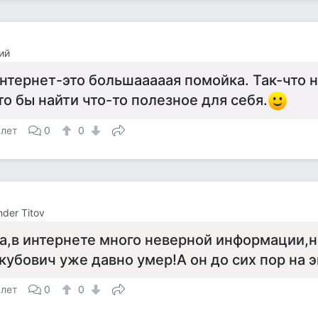
ий
нтернет-это большааааая помойка. Так-что 
то бы найти что-то полезное для себя.
 лет
0
0
nder Titov
а,в интернете много неверной информации,
кубович уже давно умер!А он до сих пор на э
 лет
0
0