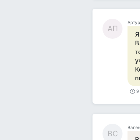
Артур
АП
Я
В
т
у
К
п
9
Вален
ВС
Р