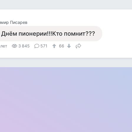
имир Писарев
 Днём пионерии!!!Кто помнит???
 лет
3 845
571
66