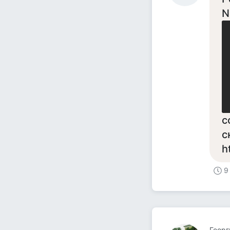
N
с
с
h
9
Георг