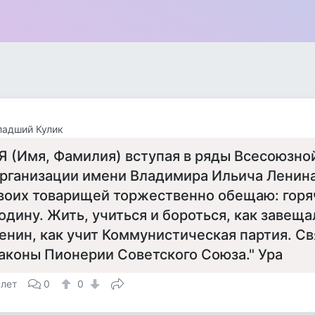
ладший Кулик
 Я (Имя, Фамилия) вступая в ряды Всесоюзн
рганизации имени Владимира Ильича Ленина
воих товарищей торжественно обещаю: горя
одину. Жить, учиться и бороться, как завещ
енин, как учит Коммунистическая партия. С
аконы Пионерии Советского Союза." Ура
 лет
0
0