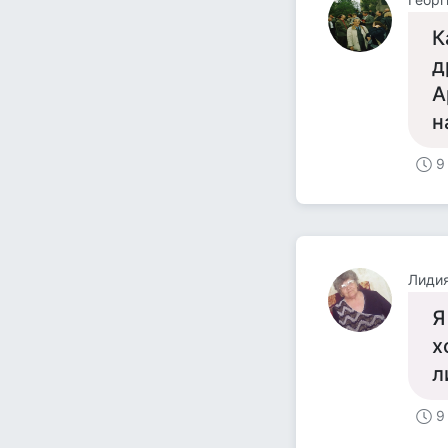
К
д
А
н
9
Лиди
Я
х
л
9