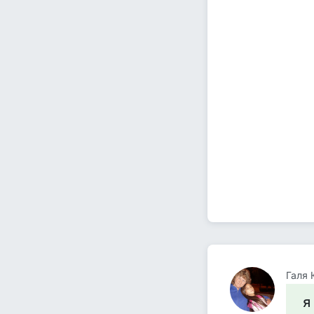
Галя 
я