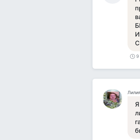
п
в
Б
И
С
9
Лили
Я
л
г
б