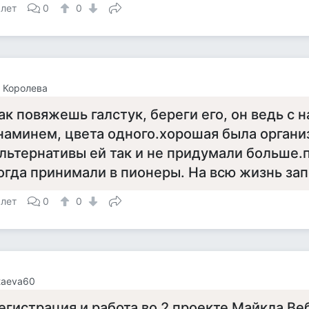
 лет
0
0
 Королева
ак повяжешь галстук, береги его, он ведь с 
наминем, цвета одного.хорошая была органи
льтернативы ей так и не придумали больше.
огда принимали в пионеры. На всю жизнь за
 лет
0
0
taeva60
егистрация и работа во 2 проекте Майкла Ве