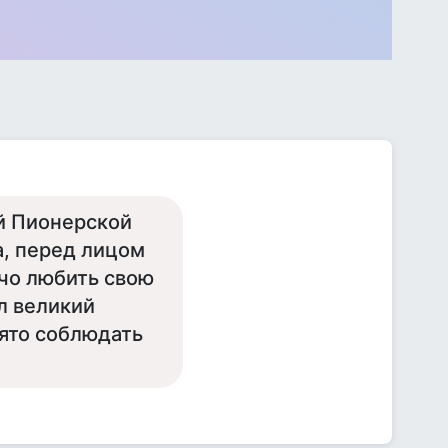
ой Пионерской
, перед лицом
чо любить свою
ал великий
вято соблюдать