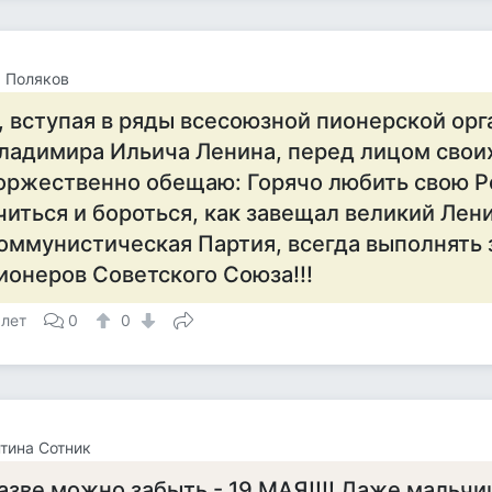
 Поляков
, вступая в ряды всесоюзной пионерской ор
ладимира Ильича Ленина, перед лицом свои
оржественно обещаю: Горячо любить свою Р
читься и бороться, как завещал великий Лени
оммунистическая Партия, всегда выполнять
ионеров Советского Союза!!!
 лет
0
0
тина Сотник
азве можно забыть - 19 МАЯ!!!! Даже мальчи