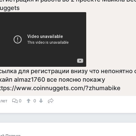
uggets
сылка для регистрации внизу что непонятно 
кайп almaz1760 все поясню покажу
ttps://www.coinnuggets.com/?zhumabike
 лет
0
0
ий Петров