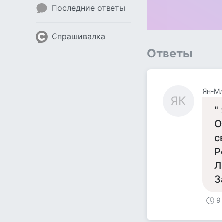
Последние ответы
Спрашивалка
Ответы
Ян-М
ЯК
"
О
с
Р
Л
З
9