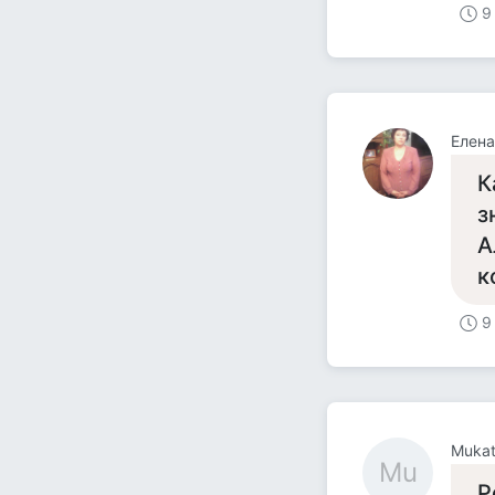
9
Елена
К
з
А
к
9
Muka
Mu
Р