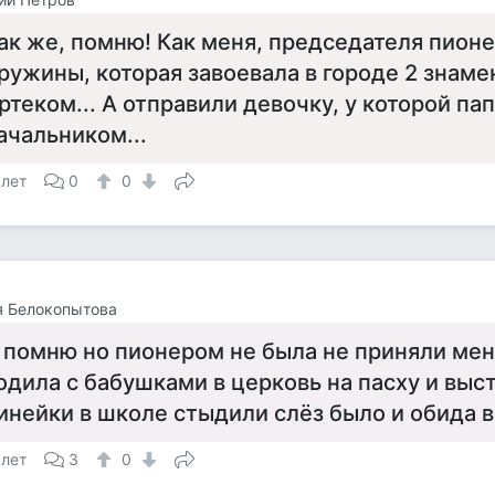
ак же, помню! Как меня, председателя пион
ружины, которая завоевала в городе 2 знамен
ртеком... А отправили девочку, у которой па
ачальником...
 лет
0
0
я Белокопытова
 помню но пионером не была не приняли мен
одила с бабушками в церковь на пасху и выс
инейки в школе стыдили слёз было и обида в
 лет
3
0