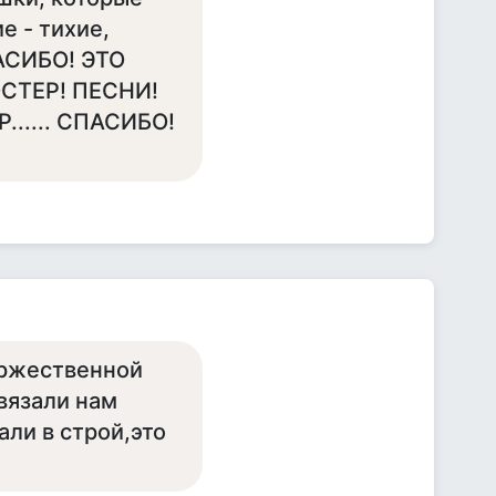
е - тихие,
ПАСИБО! ЭТО
СТЕР! ПЕСНИ!
..... СПАСИБО!
оржественной
вязали нам
али в строй,это