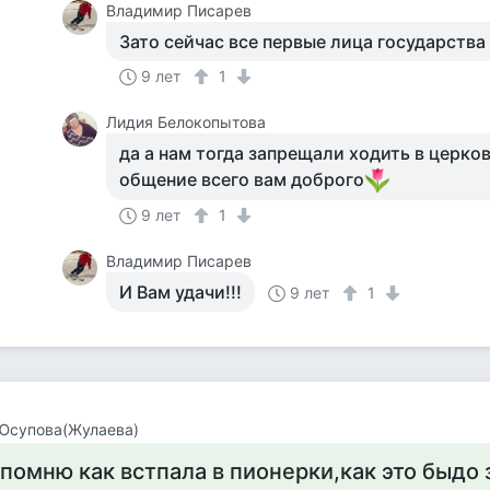
Владимир Писарев
Зато сейчас все первые лица государства
9 лет
1
Лидия Белокопытова
да а нам тогда запрещали ходить в церков
общение всего вам доброго
9 лет
1
Владимир Писарев
И Вам удачи!!!
9 лет
1
Юсупова(Жулаева)
 помню как встпала в пионерки,как это быдо