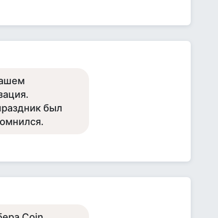
нашем
зация.
праздник был
помнился.
бера Coin