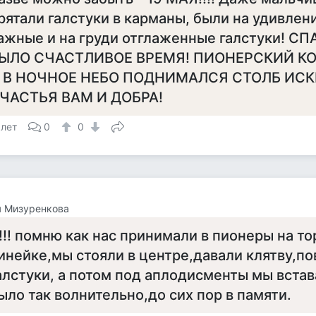
рятали галстуки в карманы, были на удивлени
ажные и на груди отглаженные галстуки! С
ЫЛО СЧАСТЛИВОЕ ВРЕМЯ! ПИОНЕРСКИЙ КО
 В НОЧНОЕ НЕБО ПОДНИМАЛСЯ СТОЛБ ИСКР.
ЧАСТЬЯ ВАМ И ДОБРА!
 лет
0
0
я Мизуренкова
!!! помню как нас принимали в пионеры на т
инейке,мы стояли в центре,давали клятву,по
алстуки, а потом под аплодисменты мы встав
ыло так волнительно,до сих пор в памяти.