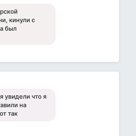
ерской
и, кинули с
па был
я увидели что я
тавили на
от так