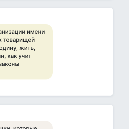
ганизации имени
х товарищей
одину, жить,
н, как учит
 законы
шки, которые