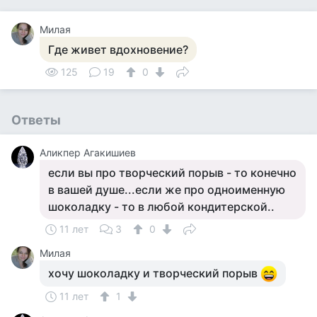
Милая
Где живет вдохновение?
125
19
0
Ответы
Аликпер Агакишиев
если вы про творческий порыв - то конечно
в вашей душе...если же про одноименную
шоколадку - то в любой кондитерской..
11 лет
3
0
Милая
хочу шоколадку и творческий порыв
11 лет
1