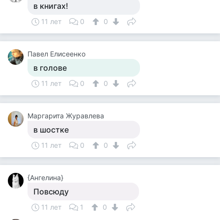
в книгах!
11 лет
0
0
Павел Елисеенко
в голове
11 лет
0
0
Маргарита Журавлева
в шостке
11 лет
0
0
{Ангелина}
Повсюду
11 лет
1
0