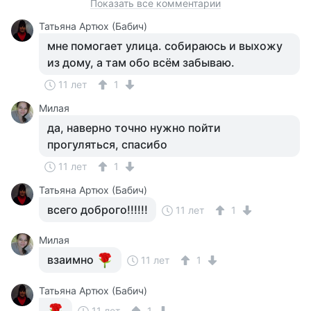
Показать все комментарии
Татьяна Артюх (Бабич)
мне помогает улица. собираюсь и выхожу
из дому, а там обо всём забываю.
11 лет
1
Милая
да, наверно точно нужно пойти
прогуляться, спасибо
11 лет
1
Татьяна Артюх (Бабич)
всего доброго!!!!!!
11 лет
1
Милая
взаимно
11 лет
1
Татьяна Артюх (Бабич)
11 лет
1