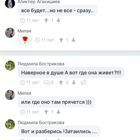
Аликпер Агакишиев
все будет...но не все - сразу..
11 лет
1
Милая
11 лет
1
Людмила Бострикова
Наверное в душе А вот где она живет?!!!
11 лет
6
0
Милая
или где оно там прячется )))
11 лет
1
Людмила Бострикова
Вот и разберись !Затаились ...