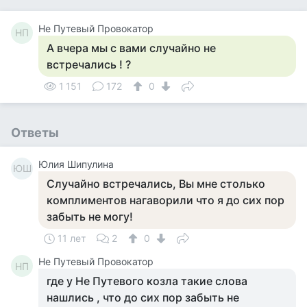
Не Путевый Провокатор
НП
А вчера мы с вами случайно не
встречались ! ?
1 151
172
0
Ответы
Юлия Шипулина
ЮШ
Случайно встречались, Вы мне столько
комплиментов нагаворили что я до сих пор
забыть не могу!
11 лет
2
0
Не Путевый Провокатор
НП
где у Не Путевого козла такие слова
нашлись , что до сих пор забыть не