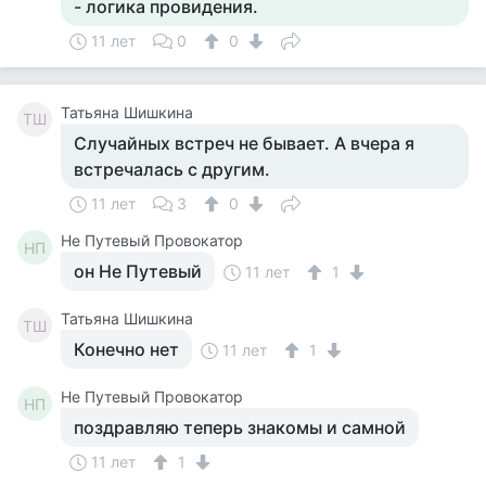
- логика провидения.
11 лет
0
0
Татьяна Шишкина
ТШ
Случайных встреч не бывает. А вчера я
встречалась с другим.
11 лет
3
0
Не Путевый Провокатор
НП
он Не Путевый
11 лет
1
Татьяна Шишкина
ТШ
Конечно нет
11 лет
1
Не Путевый Провокатор
НП
поздравляю теперь знакомы и самной
11 лет
1