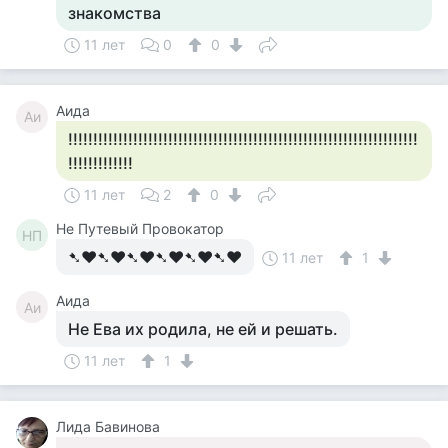
знакомства
11 лет
0
0
Аида
Аи
!!!!!!!!!!!!!!!!!!!!!!!!!!!!!!!!!!!!!!!!!!!!!!!!!!!!!!!!!!!!!!!!!!!!!!
!!!!!!!!!!!!!
11 лет
2
0
Не Путевый Провокатор
НП
➷❤➷❤➷❤➷❤➷❤➷❤
11 лет
1
Аида
Аи
Не Ева их родила, не ей и решать.
11 лет
1
Лида Бавинова