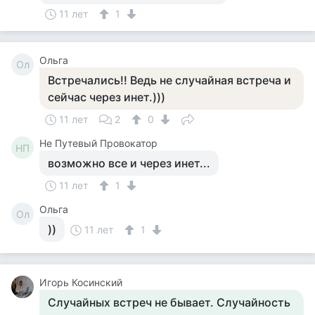
11 лет
1
Ольга
Ол
Встречались!! Ведь не случайная встреча и
сейчас через инет.)))
11 лет
2
0
Не Путевый Провокатор
НП
возможно все и через инет...
11 лет
1
Ольга
Ол
))
11 лет
1
Игорь Косинский
Случайных встреч не бывает. Случайность