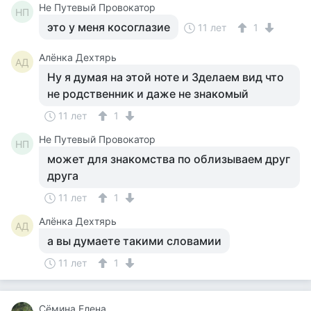
Не Путевый Провокатор
НП
это у меня косоглазие
11 лет
1
Алёнка Дехтярь
АД
Ну я думая на этой ноте и 3делаем вид что
не родственник и даже не знакомый
11 лет
1
Не Путевый Провокатор
НП
может для знакомства по облизываем друг
друга
11 лет
1
Алёнка Дехтярь
АД
а вы думаете такими словамии
11 лет
1
Сёмина Елена