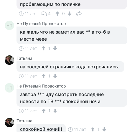
пробегающим по полянке
11 лет
4
0
Не Путевый Провокатор
НП
ка жаль что не заметил вас ** а то-б в
месте меее
11 лет
1
Татьяна
на соседней страничке кода встречались..
11 лет
1
Не Путевый Провокатор
НП
завтра *** иду смотреть последние
новости по ТВ *** спокойной ночи
11 лет
1
Татьяна
спокойной ночи!!!
11 лет
1