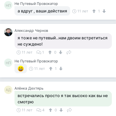
Не Путевый Провокатор
НП
а вдруг , ваши действия
11 лет
1
Александр Чернов
я тоже не путевый..нам двоим встретиться
не суждено!
11 лет
1
0
Не Путевый Провокатор
НП
11 лет
1
Алёнка Дехтярь
АД
встречались просто я так высоко как вы не
смотрю
11 лет
4
0