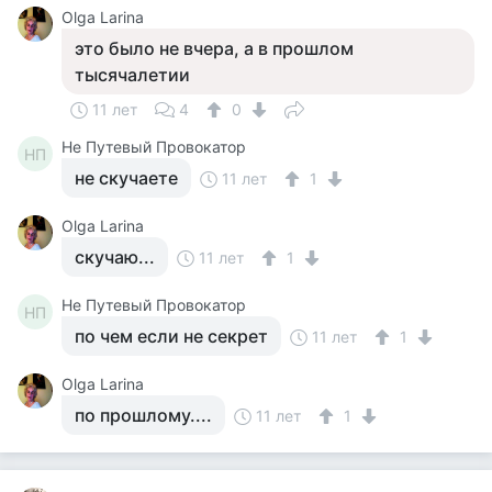
Olga Larina
это было не вчера, а в прошлом
тысячалетии
11 лет
4
0
Не Путевый Провокатор
НП
не скучаете
11 лет
1
Olga Larina
скучаю...
11 лет
1
Не Путевый Провокатор
НП
по чем если не секрет
11 лет
1
Olga Larina
по прошлому....
11 лет
1