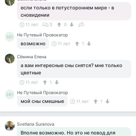
если только в потустороннем мире - в
сновидении
11 лет
3
0
Не Путевый Провокатор
НП
возможно
11 лет
1
Сёмина Елена
а вам интересные сны снятся? мне только
цветные
11 лет
1
Не Путевый Провокатор
НП
мой сны смешные
11 лет
1
Svetlana Suranova
Вполне возможно. Но это не повод для