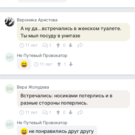
Вероника Аристова
А ну да...встречались в женском туалете.
Ты мыл посуду в унитазе
11 лет
1
0
Не Путевый Провокатор
НП
11 лет
1
Вера Жолудева
ВЖ
Встречались: носиками потерлись и в
разные стороны поперлись.
11 лет
1
0
Не Путевый Провокатор
НП
не понравились друг другу