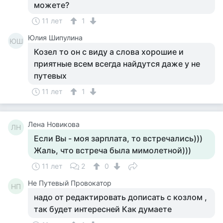
можете?
11 лет
1
Юлия Шипулина
ЮШ
Козел то он с виду а слова хорошие и
приятные всем всегда найдутся даже у не
путевых
11 лет
1
Лена Новикова
ЛН
Если Вы - моя зарплата, то встречались)))
Жаль, что встреча была мимолетной)))
11 лет
2
0
Не Путевый Провокатор
НП
надо от редактировать дописать с козлом ,
так будет интересней Как думаете