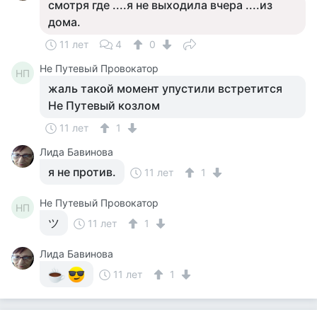
смотря где ....я не выходила вчера ....из
дома.
11 лет
4
0
Не Путевый Провокатор
НП
жаль такой момент упустили встретится
Не Путевый козлом
11 лет
1
Лида Бавинова
я не против.
11 лет
1
Не Путевый Провокатор
НП
ツ
11 лет
1
Лида Бавинова
11 лет
1