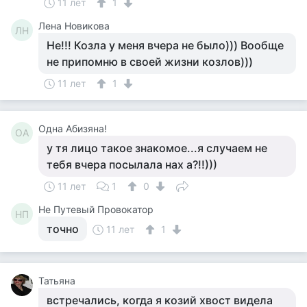
11 лет
1
Лена Новикова
ЛН
Не!!! Козла у меня вчера не было))) Вообще
не припомню в своей жизни козлов)))
11 лет
1
Одна Абизяна!
ОА
у тя лицо такое знакомое...я случаем не
тебя вчера посылала нах а?!!)))
11 лет
1
0
Не Путевый Провокатор
НП
точно
11 лет
1
Татьяна
встречались, когда я козий хвост видела