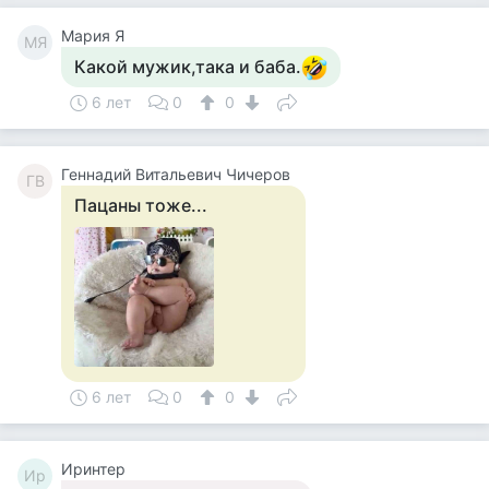
Мария Я
МЯ
Какой мужик,така и баба.
6 лет
0
0
Геннадий Витальевич Чичеров
ГВ
Пацаны тоже...
6 лет
0
0
Иринтер
Ир