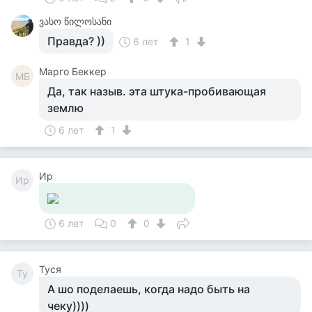
ვასო წილოსანი
Правда? ))
6 лет
1
Mарго Беккер
MБ
Да, так назыв. эта штука-пробивающая
землю
6 лет
1
Ир
Ир
6 лет
0
0
Tycя
Ty
А шо поделаешь, когда надо быть на
чеку))))