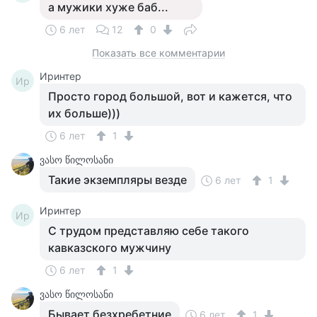
а мужики хуже баб...
6 лет
12
0
Показать все комментарии
Иринтер
Ир
Просто город большой, вот и кажется, что
их больше)))
6 лет
1
ვასო წილოსანი
Такие экземпляры везде
6 лет
1
Иринтер
Ир
С трудом представляю себе такого
кавказского мужчину
6 лет
1
ვასო წილოსანი
Бывает безхребетние
6 лет
1