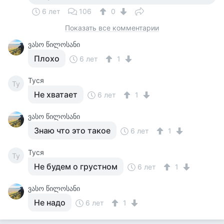
6 лет
106
0
Показать все комментарии
ვასო წილოსანი
Плохо
6 лет
1
Tycя
Ty
Не хватает
6 лет
1
ვასო წილოსანი
Знаю что это такое
6 лет
1
Tycя
Ty
Не будем о грустном
6 лет
1
ვასო წილოსანი
Не надо
6 лет
1