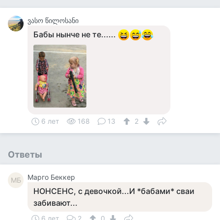
ვასო წილოსანი
Бабы нынче не те......
6 лет
168
13
2
Ответы
Mарго Беккер
MБ
НОНСЕНС, с девочкой...И *бабами* сваи
забивают...
6 лет
2
0