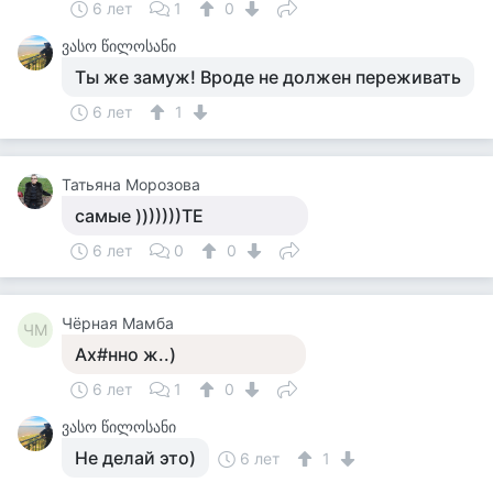
6 лет
1
0
ვასო წილოსანი
Ты же замуж! Вроде не должен переживать
6 лет
1
Татьяна Морозова
самые )))))))ТЕ
6 лет
0
0
Чёрная Мамба
ЧМ
Ах#нно ж..)
6 лет
1
0
ვასო წილოსანი
Не делай это)
6 лет
1