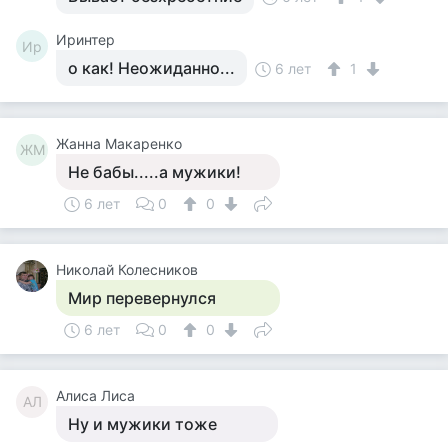
Иринтер
Ир
о как! Неожиданно...
6 лет
1
Жанна Макаренко
ЖМ
Не бабы.....а мужики!
6 лет
0
0
Николай Колесников
Мир перевернулся
6 лет
0
0
Алиса Лиса
АЛ
Ну и мужики тоже